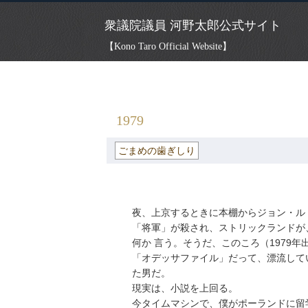
衆議院議員 河野太郎公式サイト
【Kono Taro Official Website】
HOME
»
ごまめの歯ぎしり
» 1979
1979
ごまめの歯ぎしり
夜、上京するときに本棚からジョン・ル・カレ
「将軍」が殺され、ストリックランドが
何か 言う。そうだ、このころ（1979
「オデッサファイル」だって、漂流して
た男だ。
現実は、小説を上回る。
今タイムマシンで、僕がポーランドに留