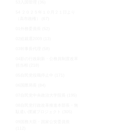
53入国管理
(36)
54 ２０２５年１０月２１日より
（高市政権）
(67)
01外務委員長
(52)
02総裁選2009
(13)
03幹事長代理
(58)
04影の行政刷新・公務員制度改革
担当相
(218)
05自民党役職停止中
(171)
06国際局長
(84)
07自民党中央政治大学院長
(195)
08自民党行政改革推進本部長・無
駄遣い撲滅プロジェクト
(305)
09国務大臣・国家公安委員長
(112)