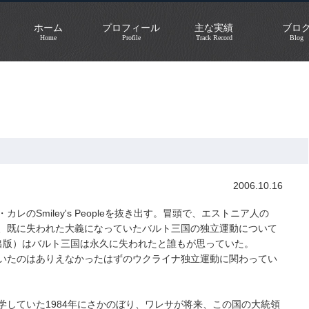
ホーム
プロフィール
主な実績
ブロ
Home
Profile
Track Record
Blog
2006.10.16
のSmiley's Peopleを抜き出す。冒頭で、エストニア人の
、既に失われた大義になっていたバルト三国の独立運動について
年出版）はバルト三国は永久に失われたと誰もが思っていた。
いたのはありえなかったはずのウクライナ独立運動に関わってい
学していた1984年にさかのぼり、ワレサが将来、この国の大統領