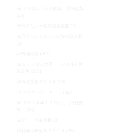
55 デジタル・行政改革・規制改革
(23)
56日ギリシャ友好議員連盟
(1)
58日本シンガポール友好議員連盟
(1)
47外国出張
(201)
16-2 デジタル大臣・デジタル行財
政改革
(169)
48総裁選挙２０２４
(13)
49 マイナンバーカード
(32)
50 ２０２４年１０月から（石破政
権）
(85)
51アート小委員長
(3)
52社会保障改革２０２５
(28)