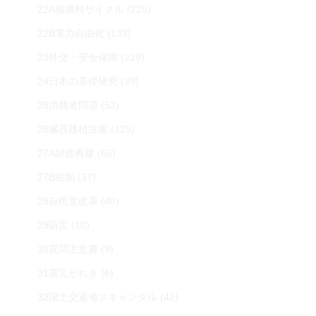
22A核燃料サイクル
(225)
22B電力自由化
(133)
23外交・安全保障
(219)
24日本の基礎研究
(39)
25消費者問題
(52)
26臓器移植法案
(125)
27A財政再建
(66)
27B税制
(37)
28自民党改革
(48)
29防災
(10)
30質問主意書
(9)
31震災がれき
(6)
32国土交通省スキャンダル
(42)