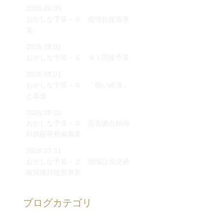
2026.08.09
おかしな予算－６ 畑地化促進事
業
2026.08.02
おかしな予算－５ ＡＩ関連予算
2026.08.01
おかしな予算－４ 「強い経済」
と基金
2026.08.01
おかしな予算－３ 災害拠点精神
科病院等整備事業
2026.07.31
おかしな予算－２ 地域公共交通
確保維持改善事業
ブログカテゴリ