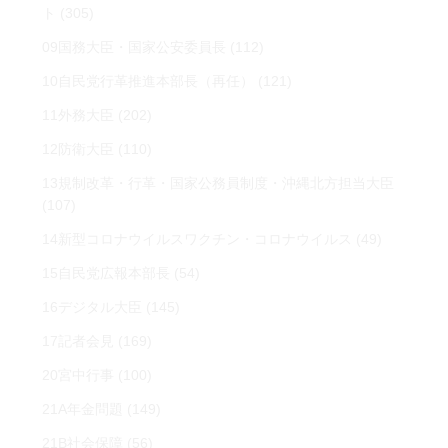
ト
(305)
09国務大臣・国家公安委員長
(112)
10自民党行革推進本部長（再任）
(121)
11外務大臣
(202)
12防衛大臣
(110)
13規制改革・行革・国家公務員制度・沖縄北方担当大臣
(107)
14新型コロナウイルスワクチン・コロナウイルス
(49)
15自民党広報本部長
(54)
16デジタル大臣
(145)
17記者会見
(169)
20宮中行事
(100)
21A年金問題
(149)
21B社会保障
(56)