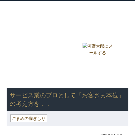
衆議院議員 河野太郎公式サイト
【Kono Taro Official Website】
ホーム
プロフィール
主な実績
Home
Profile
Track Record
ブログ
国政報告紙
Blog
Report
HOME
»
ごまめの歯ぎしり
» サービス業のプロとして「お客さま本
位」の考え方を．．
サービス業のプロとして「お客さま本位」
の考え方を．．
ごまめの歯ぎしり