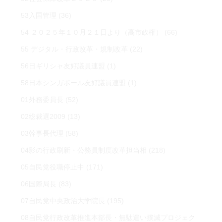
53入国管理
(36)
54 ２０２５年１０月２１日より（高市政権）
(66)
55 デジタル・行政改革・規制改革
(22)
56日ギリシャ友好議員連盟
(1)
58日本シンガポール友好議員連盟
(1)
01外務委員長
(52)
02総裁選2009
(13)
03幹事長代理
(58)
04影の行政刷新・公務員制度改革担当相
(218)
05自民党役職停止中
(171)
06国際局長
(83)
07自民党中央政治大学院長
(195)
08自民党行政改革推進本部長・無駄遣い撲滅プロジェク