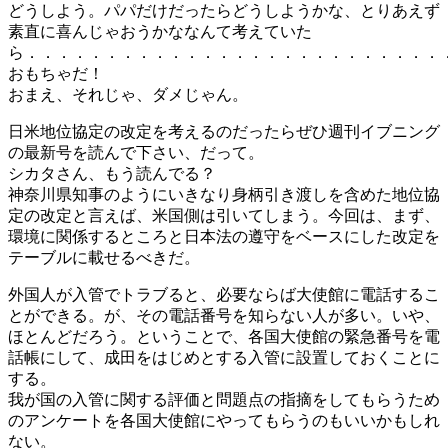
どうしよう。パパだけだったらどうしようかな、とりあえず
素直に喜んじゃおうかななんて考えていた
ら．．．．．．．．．．．．．．．．．．．．．．．．．．
おもちゃだ！
おまえ、それじゃ、ダメじゃん。
日米地位協定の改定を考えるのだったらぜひ週刊イブニング
の最新号を読んで下さい、だって。
シカタさん、もう読んでる？
神奈川県知事のようにいきなり身柄引き渡しを含めた地位協
定の改定と言えば、米国側は引いてしまう。今回は、まず、
環境に関係するところと日本法の遵守をベースにした改定を
テーブルに載せるべきだ。
外国人が入管でトラブると、必要ならば大使館に電話するこ
とができる。が、その電話番号を知らない人が多い。いや、
ほとんどだろう。ということで、各国大使館の緊急番号を電
話帳にして、成田をはじめとする入管に設置しておくことに
する。
我が国の入管に関する評価と問題点の指摘をしてもらうため
のアンケートを各国大使館にやってもらうのもいいかもしれ
ない。