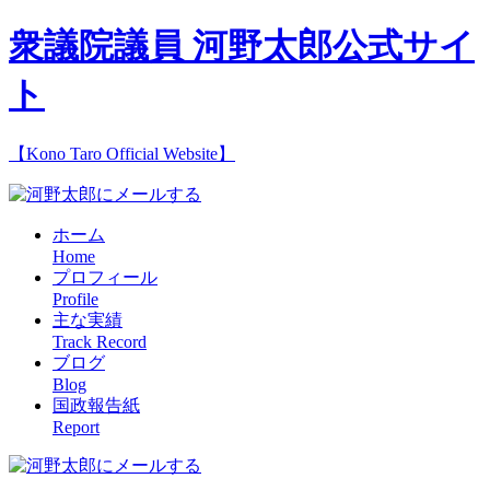
衆議院議員 河野太郎公式サイ
ト
【Kono Taro Official Website】
ホーム
Home
プロフィール
Profile
主な実績
Track Record
ブログ
Blog
国政報告紙
Report