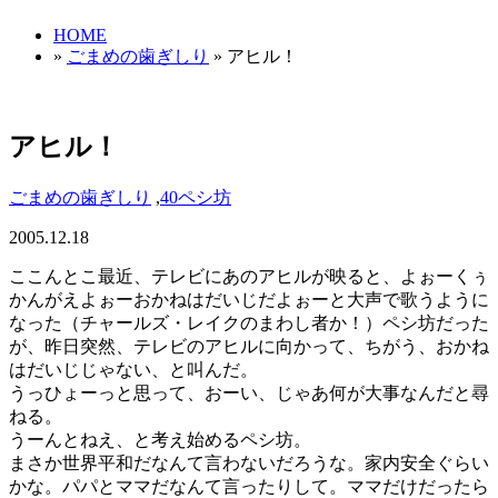
HOME
»
ごまめの歯ぎしり
» アヒル！
アヒル！
ごまめの歯ぎしり
,
40ペシ坊
2005.12.18
ここんとこ最近、テレビにあのアヒルが映ると、よぉーくぅ
かんがえよぉーおかねはだいじだよぉーと大声で歌うように
なった（チャールズ・レイクのまわし者か！）ペシ坊だった
が、昨日突然、テレビのアヒルに向かって、ちがう、おかね
はだいじじゃない、と叫んだ。
うっひょーっと思って、おーい、じゃあ何が大事なんだと尋
ねる。
うーんとねえ、と考え始めるペシ坊。
まさか世界平和だなんて言わないだろうな。家内安全ぐらい
かな。パパとママだなんて言ったりして。ママだけだったら