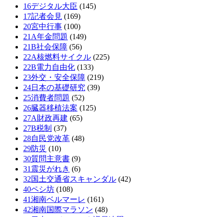
16デジタル大臣
(145)
17記者会見
(169)
20宮中行事
(100)
21A年金問題
(149)
21B社会保障
(56)
22A核燃料サイクル
(225)
22B電力自由化
(133)
23外交・安全保障
(219)
24日本の基礎研究
(39)
25消費者問題
(52)
26臓器移植法案
(125)
27A財政再建
(65)
27B税制
(37)
28自民党改革
(48)
29防災
(10)
30質問主意書
(9)
31震災がれき
(6)
32国土交通省スキャンダル
(42)
40ペシ坊
(108)
41湘南ベルマーレ
(161)
42湘南国際マラソン
(48)