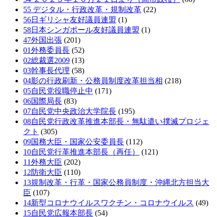
55 デジタル・行政改革・規制改革
(22)
56日ギリシャ友好議員連盟
(1)
58日本シンガポール友好議員連盟
(1)
47外国出張
(201)
01外務委員長
(52)
02総裁選2009
(13)
03幹事長代理
(58)
04影の行政刷新・公務員制度改革担当相
(218)
05自民党役職停止中
(171)
06国際局長
(83)
07自民党中央政治大学院長
(195)
08自民党行政改革推進本部長・無駄遣い撲滅プロジェ
クト
(305)
09国務大臣・国家公安委員長
(112)
10自民党行革推進本部長（再任）
(121)
11外務大臣
(202)
12防衛大臣
(110)
13規制改革・行革・国家公務員制度・沖縄北方担当大
臣
(107)
14新型コロナウイルスワクチン・コロナウイルス
(49)
15自民党広報本部長
(54)