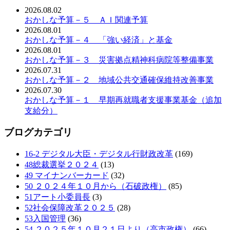
2026.08.02
おかしな予算－５ ＡＩ関連予算
2026.08.01
おかしな予算－４ 「強い経済」と基金
2026.08.01
おかしな予算－３ 災害拠点精神科病院等整備事業
2026.07.31
おかしな予算－２ 地域公共交通確保維持改善事業
2026.07.30
おかしな予算－１ 早期再就職者支援事業基金（追加
支給分）
ブログカテゴリ
16-2 デジタル大臣・デジタル行財政改革
(169)
48総裁選挙２０２４
(13)
49 マイナンバーカード
(32)
50 ２０２４年１０月から（石破政権）
(85)
51アート小委員長
(3)
52社会保障改革２０２５
(28)
53入国管理
(36)
54 ２０２５年１０月２１日より（高市政権）
(66)