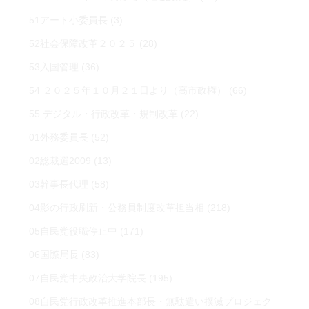
51アート小委員長
(3)
52社会保障改革２０２５
(28)
53入国管理
(36)
54 ２０２５年１０月２１日より（高市政権）
(66)
55 デジタル・行政改革・規制改革
(22)
01外務委員長
(52)
02総裁選2009
(13)
03幹事長代理
(58)
04影の行政刷新・公務員制度改革担当相
(218)
05自民党役職停止中
(171)
06国際局長
(83)
07自民党中央政治大学院長
(195)
08自民党行政改革推進本部長・無駄遣い撲滅プロジェク