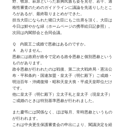
野、牧原、萩原といった新興民族も姿を見せ、若干、適
格性審査のためのガイドラインに議論を先送りしたとこ
ろがあるが、最終取りまとめができた。
担当大臣になられた猪口大臣にもご出席を頂く。大臣は
今日は鮮やかな緑（ホームページの携帯絵日記参照）。
次回は内閣部会と合同会議。
Ｑ 内親王ご成婚で恩赦はあるのですか。
Ａ ありません。
恩赦には政府が政令で定める政令恩赦と個別恩赦という
ものがあります。
政令恩赦が行われたのは戦後、第二次大戦終局・憲法公
布・平和条約・国連加盟・皇太子（明仁殿下）ご成婚・
明治百年・沖縄復帰・昭和天皇大喪・平成天皇即位だけ
です。
他に皇太子（明仁殿下）立太子礼と皇太子（現皇太子）
ご成婚のときは特別基準恩赦が行われました。
また慶弔には関係なく、ほぼ毎月、常時恩赦というもの
が行われます。
これは中央更生保護審査会の申出により、閣議決定を経