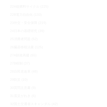
22A核燃料サイクル
(225)
22B電力自由化
(133)
23外交・安全保障
(219)
24日本の基礎研究
(39)
25消費者問題
(52)
26臓器移植法案
(125)
27A財政再建
(65)
27B税制
(37)
28自民党改革
(48)
29防災
(10)
30質問主意書
(9)
31震災がれき
(6)
32国土交通省スキャンダル
(42)