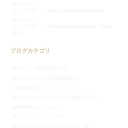
2026.07.31
おかしな予算－２ 地域公共交通確保維持改善事業
2026.07.30
おかしな予算－１ 早期再就職者支援事業基金（追加支
給分）
ブログカテゴリ
56日ギリシャ友好議員連盟
(1)
58日本シンガポール友好議員連盟
(1)
47外国出張
(201)
16-2 デジタル大臣・デジタル行財政改革
(169)
48総裁選挙２０２４
(13)
49 マイナンバーカード
(32)
50 ２０２４年１０月から（石破政権）
(85)