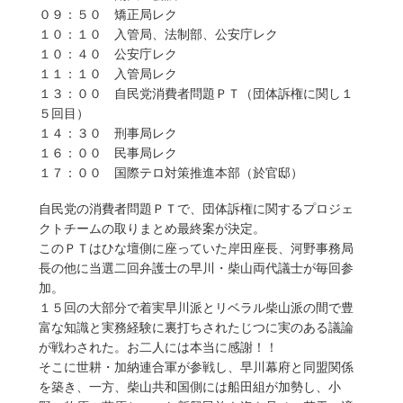
０９：５０ 矯正局レク
１０：１０ 入管局、法制部、公安庁レク
１０：４０ 公安庁レク
１１：１０ 入管局レク
１３：００ 自民党消費者問題ＰＴ（団体訴権に関し１
５回目）
１４：３０ 刑事局レク
１６：００ 民事局レク
１７：００ 国際テロ対策推進本部（於官邸）
自民党の消費者問題ＰＴで、団体訴権に関するプロジェ
クトチームの取りまとめ最終案が決定。
このＰＴはひな壇側に座っていた岸田座長、河野事務局
長の他に当選二回弁護士の早川・柴山両代議士が毎回参
加。
１５回の大部分で着実早川派とリベラル柴山派の間で豊
富な知識と実務経験に裏打ちされたじつに実のある議論
が戦わされた。お二人には本当に感謝！！
そこに世耕・加納連合軍が参戦し、早川幕府と同盟関係
を築き、一方、柴山共和国側には船田組が加勢し、小