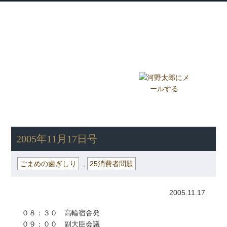
衆議院議員 河野太郎公式サイト
【Kono Taro Official Website】
ホーム
プロフィール
主な実績
Home
Profile
Track Record
ブログ
国政報告紙
Blog
Report
HOME
»
ごまめの歯ぎしり
» 2005年11月17日号
2005年11月17日号
ごまめの歯ぎしり
,
25消費者問題
2005.11.17
０８：３０ 高輪宿舎発
０９：００ 副大臣会議