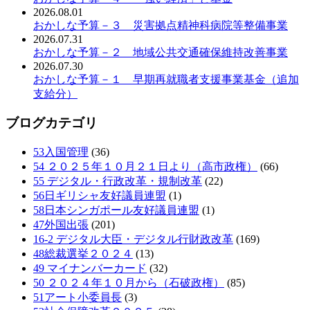
2026.08.01
おかしな予算－３ 災害拠点精神科病院等整備事業
2026.07.31
おかしな予算－２ 地域公共交通確保維持改善事業
2026.07.30
おかしな予算－１ 早期再就職者支援事業基金（追加
支給分）
ブログカテゴリ
53入国管理
(36)
54 ２０２５年１０月２１日より（高市政権）
(66)
55 デジタル・行政改革・規制改革
(22)
56日ギリシャ友好議員連盟
(1)
58日本シンガポール友好議員連盟
(1)
47外国出張
(201)
16-2 デジタル大臣・デジタル行財政改革
(169)
48総裁選挙２０２４
(13)
49 マイナンバーカード
(32)
50 ２０２４年１０月から（石破政権）
(85)
51アート小委員長
(3)