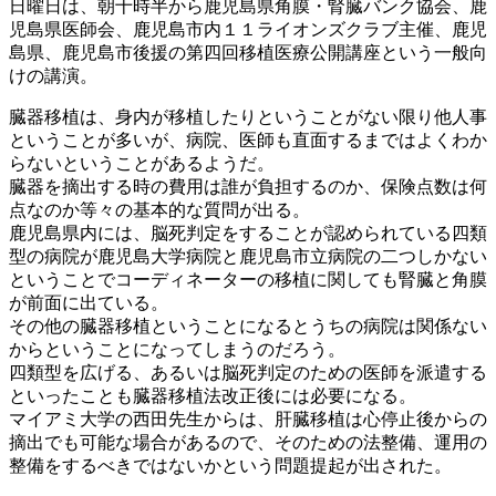
日曜日は、朝十時半から鹿児島県角膜・腎臓バンク協会、鹿
児島県医師会、鹿児島市内１１ライオンズクラブ主催、鹿児
島県、鹿児島市後援の第四回移植医療公開講座という一般向
けの講演。
臓器移植は、身内が移植したりということがない限り他人事
ということが多いが、病院、医師も直面するまではよくわか
らないということがあるようだ。
臓器を摘出する時の費用は誰が負担するのか、保険点数は何
点なのか等々の基本的な質問が出る。
鹿児島県内には、脳死判定をすることが認められている四類
型の病院が鹿児島大学病院と鹿児島市立病院の二つしかない
ということでコーディネーターの移植に関しても腎臓と角膜
が前面に出ている。
その他の臓器移植ということになるとうちの病院は関係ない
からということになってしまうのだろう。
四類型を広げる、あるいは脳死判定のための医師を派遣する
といったことも臓器移植法改正後には必要になる。
マイアミ大学の西田先生からは、肝臓移植は心停止後からの
摘出でも可能な場合があるので、そのための法整備、運用の
整備をするべきではないかという問題提起が出された。