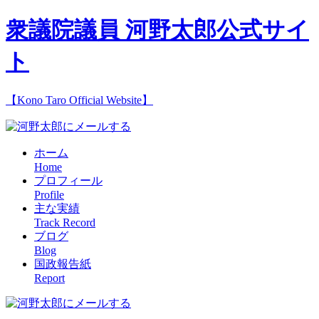
衆議院議員 河野太郎公式サイ
ト
【Kono Taro Official Website】
ホーム
Home
プロフィール
Profile
主な実績
Track Record
ブログ
Blog
国政報告紙
Report