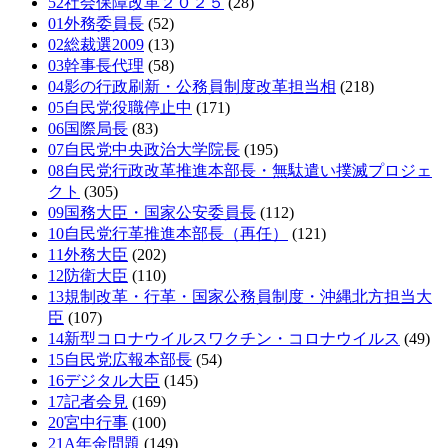
52社会保障改革２０２５
(28)
01外務委員長
(52)
02総裁選2009
(13)
03幹事長代理
(58)
04影の行政刷新・公務員制度改革担当相
(218)
05自民党役職停止中
(171)
06国際局長
(83)
07自民党中央政治大学院長
(195)
08自民党行政改革推進本部長・無駄遣い撲滅プロジェ
クト
(305)
09国務大臣・国家公安委員長
(112)
10自民党行革推進本部長（再任）
(121)
11外務大臣
(202)
12防衛大臣
(110)
13規制改革・行革・国家公務員制度・沖縄北方担当大
臣
(107)
14新型コロナウイルスワクチン・コロナウイルス
(49)
15自民党広報本部長
(54)
16デジタル大臣
(145)
17記者会見
(169)
20宮中行事
(100)
21A年金問題
(149)