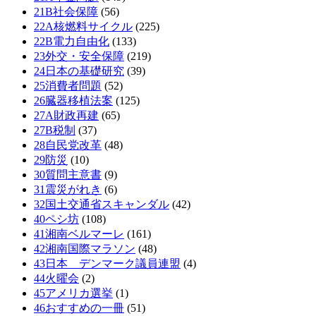
21B社会保障
(56)
22A核燃料サイクル
(225)
22B電力自由化
(133)
23外交・安全保障
(219)
24日本の基礎研究
(39)
25消費者問題
(52)
26臓器移植法案
(125)
27A財政再建
(65)
27B税制
(37)
28自民党改革
(48)
29防災
(10)
30質問主意書
(9)
31震災がれき
(6)
32国土交通省スキャンダル
(42)
40ペシ坊
(108)
41湘南ベルマーレ
(161)
42湘南国際マラソン
(48)
43日本 デンマーク議員連盟
(4)
44火曜会
(2)
45アメリカ選挙
(1)
46おすすめの一冊
(51)