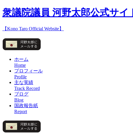
衆議院議員 河野太郎公式サイ
【Kono Taro Official Website】
ホーム
Home
プロフィール
Profile
主な実績
Track Record
ブログ
Blog
国政報告紙
Report