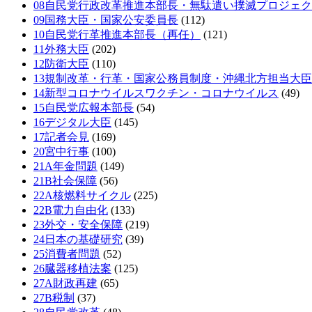
08自民党行政改革推進本部長・無駄遣い撲滅プロジェ
09国務大臣・国家公安委員長
(112)
10自民党行革推進本部長（再任）
(121)
11外務大臣
(202)
12防衛大臣
(110)
13規制改革・行革・国家公務員制度・沖縄北方担当大臣
14新型コロナウイルスワクチン・コロナウイルス
(49)
15自民党広報本部長
(54)
16デジタル大臣
(145)
17記者会見
(169)
20宮中行事
(100)
21A年金問題
(149)
21B社会保障
(56)
22A核燃料サイクル
(225)
22B電力自由化
(133)
23外交・安全保障
(219)
24日本の基礎研究
(39)
25消費者問題
(52)
26臓器移植法案
(125)
27A財政再建
(65)
27B税制
(37)