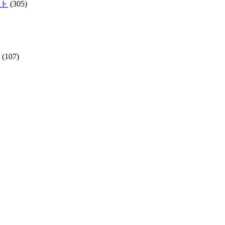
クト
(305)
(107)