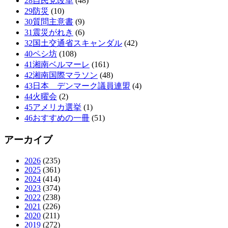
28自民党改革
(48)
29防災
(10)
30質問主意書
(9)
31震災がれき
(6)
32国土交通省スキャンダル
(42)
40ペシ坊
(108)
41湘南ベルマーレ
(161)
42湘南国際マラソン
(48)
43日本 デンマーク議員連盟
(4)
44火曜会
(2)
45アメリカ選挙
(1)
46おすすめの一冊
(51)
アーカイブ
2026
(235)
2025
(361)
2024
(414)
2023
(374)
2022
(238)
2021
(226)
2020
(211)
2019
(272)