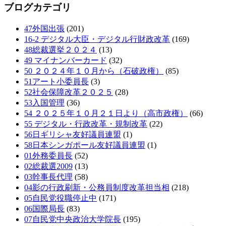
ブログカテゴリ
47外国出張
(201)
16-2 デジタル大臣・デジタル行財政改革
(169)
48総裁選挙２０２４
(13)
49 マイナンバーカード
(32)
50 ２０２４年１０月から（石破政権）
(85)
51アート小委員長
(3)
52社会保障改革２０２５
(28)
53入国管理
(36)
54 ２０２５年１０月２１日より（高市政権）
(66)
55 デジタル・行政改革・規制改革
(22)
56日ギリシャ友好議員連盟
(1)
58日本シンガポール友好議員連盟
(1)
01外務委員長
(52)
02総裁選2009
(13)
03幹事長代理
(58)
04影の行政刷新・公務員制度改革担当相
(218)
05自民党役職停止中
(171)
06国際局長
(83)
07自民党中央政治大学院長
(195)