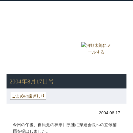
衆議院議員 河野太郎公式サイト
【Kono Taro Official Website】
ホーム
プロフィール
主な実績
Home
Profile
Track Record
ブログ
国政報告紙
Blog
Report
HOME
»
ごまめの歯ぎしり
» 2004年8月17日号
2004年8月17日号
ごまめの歯ぎしり
2004.08.17
今日の午後、自民党の神奈川県連に県連会長への立候補
届を提出しました。