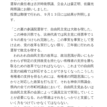
選挙の責任者は古沢時衛県議、立会人は森正明、佐藤光
両県議にお願いしました。
投票は郵便で行われ、９月１３日には結果が判明しま
す。
「この夏の参議院選挙で、自由民主党は大敗を喫した。
この神奈川県でも、比例代表では民主党に得票率で１
０％の差をつけられ完敗した。この事実を事実として受
け止め、党の改革を実行しない限り、三年後に行われる
選挙で敗北を喫する。
われわれ自由民主党の改革は、政治意識が高いにもか
かわらず特定の支持政党を持たない有権者の支持を勝ち
取るための改革でなければならない。これまでの自由民
主党の組織では対応することができなくなったこうした
有権者の支持を得るためには、有権者の問題意識にしっ
かりと対応した政策を打ち立て、それを神奈川県議会、
県内の全ての市町村議会において、自由民主党あるいは
自由民主党系の会派によって議員立法で実現していくこ
とが必要になる。わが県連はそれをしっかりと支援して
いく力をつけていかなくてはならない。