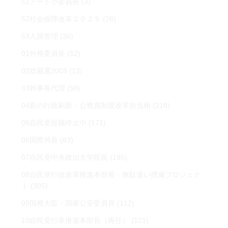
51アート小委員長
(3)
52社会保障改革２０２５
(28)
53入国管理
(36)
01外務委員長
(52)
02総裁選2009
(13)
03幹事長代理
(58)
04影の行政刷新・公務員制度改革担当相
(218)
05自民党役職停止中
(171)
06国際局長
(83)
07自民党中央政治大学院長
(195)
08自民党行政改革推進本部長・無駄遣い撲滅プロジェク
ト
(305)
09国務大臣・国家公安委員長
(112)
10自民党行革推進本部長（再任）
(121)