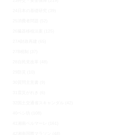
23外交・安全保障
(219)
24日本の基礎研究
(39)
25消費者問題
(52)
26臓器移植法案
(125)
27A財政再建
(65)
27B税制
(37)
28自民党改革
(48)
29防災
(10)
30質問主意書
(9)
31震災がれき
(6)
32国土交通省スキャンダル
(42)
40ペシ坊
(108)
41湘南ベルマーレ
(161)
42湘南国際マラソン
(48)