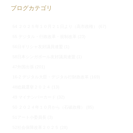
ブログカテゴリ
54 ２０２５年１０月２１日より（高市政権）
(67)
55 デジタル・行政改革・規制改革
(23)
56日ギリシャ友好議員連盟
(1)
58日本シンガポール友好議員連盟
(1)
47外国出張
(201)
16-2 デジタル大臣・デジタル行財政改革
(169)
48総裁選挙２０２４
(13)
49 マイナンバーカード
(32)
50 ２０２４年１０月から（石破政権）
(85)
51アート小委員長
(3)
52社会保障改革２０２５
(28)