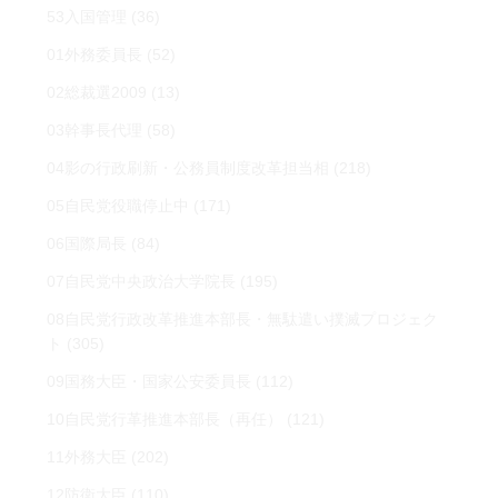
53入国管理
(36)
01外務委員長
(52)
02総裁選2009
(13)
03幹事長代理
(58)
04影の行政刷新・公務員制度改革担当相
(218)
05自民党役職停止中
(171)
06国際局長
(84)
07自民党中央政治大学院長
(195)
08自民党行政改革推進本部長・無駄遣い撲滅プロジェク
ト
(305)
09国務大臣・国家公安委員長
(112)
10自民党行革推進本部長（再任）
(121)
11外務大臣
(202)
12防衛大臣
(110)