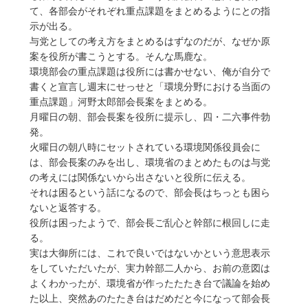
て、各部会がそれぞれ重点課題をまとめるようにとの指
示が出る。
与党としての考え方をまとめるはずなのだが、なぜか原
案を役所が書こうとする。そんな馬鹿な。
環境部会の重点課題は役所には書かせない、俺が自分で
書くと宣言し週末にせっせと「環境分野における当面の
重点課題」河野太郎部会長案をまとめる。
月曜日の朝、部会長案を役所に提示し、四・二六事件勃
発。
火曜日の朝八時にセットされている環境関係役員会に
は、部会長案のみを出し、環境省のまとめたものは与党
の考えには関係ないから出さないと役所に伝える。
それは困るという話になるので、部会長はちっとも困ら
ないと返答する。
役所は困ったようで、部会長ご乱心と幹部に根回しに走
る。
実は大御所には、これで良いではないかという意思表示
をしていただいたが、実力幹部二人から、お前の意図は
よくわかったが、環境省が作ったたたき台で議論を始め
た以上、突然あのたたき台はだめだと今になって部会長