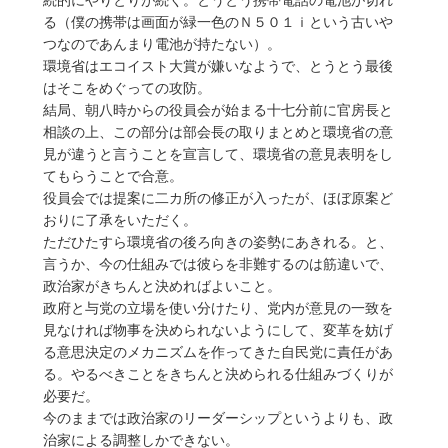
続的にやりとりが続く。とうとう携帯電話の電池が切れ
る（僕の携帯は画面が緑一色のＮ５０１ｉという古いや
つなのであんまり電池が持たない）。
環境省はエコイスト大賞が嫌いなようで、とうとう最後
はそこをめぐっての攻防。
結局、朝八時からの役員会が始まる十七分前に官房長と
相談の上、この部分は部会長の取りまとめと環境省の意
見が違うと言うことを宣言して、環境省の意見表明をし
てもらうことで合意。
役員会では提案に二カ所の修正が入ったが、ほぼ原案ど
おりに了承をいただく。
ただひたすら環境省の後ろ向きの姿勢にあきれる。と、
言うか、今の仕組みでは彼らを非難するのは筋違いで、
政治家がきちんと決めればよいこと。
政府と与党の立場を使い分けたり、党内が意見の一致を
見なければ物事を決められないようにして、変革を妨げ
る意思決定のメカニズムを作ってきた自民党に責任があ
る。やるべきことをきちんと決められる仕組みづくりが
必要だ。
今のままでは政治家のリーダーシップというよりも、政
治家による調整しかできない。