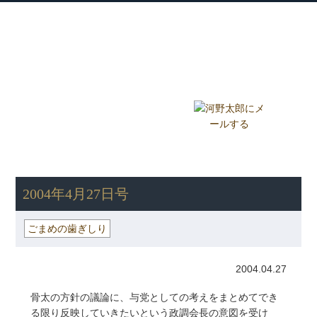
衆議院議員 河野太郎公式サイト
【Kono Taro Official Website】
ホーム
プロフィール
主な実績
Home
Profile
Track Record
ブログ
国政報告紙
Blog
Report
HOME
»
ごまめの歯ぎしり
» 2004年4月27日号
2004年4月27日号
ごまめの歯ぎしり
2004.04.27
骨太の方針の議論に、与党としての考えをまとめてでき
る限り反映していきたいという政調会長の意図を受け