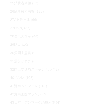
25消費者問題
(52)
26臓器移植法案
(125)
27A財政再建
(66)
27B税制
(37)
28自民党改革
(48)
29防災
(10)
30質問主意書
(9)
31震災がれき
(6)
32国土交通省スキャンダル
(42)
40ペシ坊
(108)
41湘南ベルマーレ
(161)
42湘南国際マラソン
(48)
43日本 デンマーク議員連盟
(4)