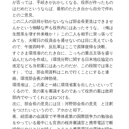
が言っては、手続きがおかしくなる。役所が作ったもの
はだめだというならば、最初のたたき台から自分で作れ
とのご意見。
この二人の説得が効かないならば部会長更迭はできませ
んかという物騒な声も役所内にはあったそうな。（俺は
生態系を壊す外来種か！）この二人を相手に突っ張って
みても、火曜日の役員会を通せないのは目に見えている
ので、午後四時半、反乱軍はここで原隊復帰を決断。
すぐさま環境省のたたき台に、こっちの重点主張を盛り
込んだものを作成し（環境分野に関する日米地位協定の
改定なども当初案にはあったのだが、この段階では落と
す）、では、部会用資料はこれで行くことにすると連
絡。環境部会夜の陣勃発。
環境省は、この案と一緒に環境省案を出したいといって
くるので、党の案を審議するのであって役所の案は政府
部内でやってくれとはねつける。
次に、部会長の意見には注：河野部会長の意見 と注釈
をつけたいというので、アホかと却下。
夜、経団連の会議室で半導体産業の国際競争力の勉強会
をやっている最中にも官房の桜井審議官と携帯電話で断