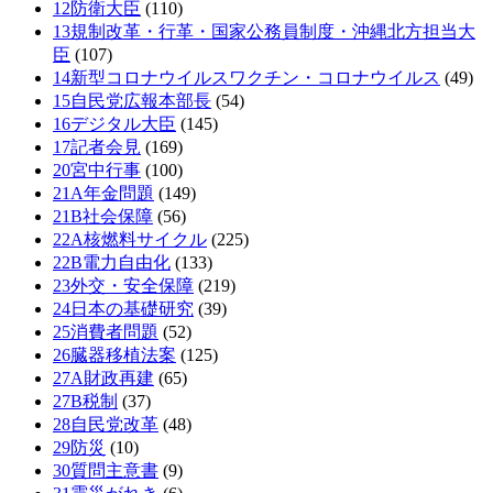
12防衛大臣
(110)
13規制改革・行革・国家公務員制度・沖縄北方担当大
臣
(107)
14新型コロナウイルスワクチン・コロナウイルス
(49)
15自民党広報本部長
(54)
16デジタル大臣
(145)
17記者会見
(169)
20宮中行事
(100)
21A年金問題
(149)
21B社会保障
(56)
22A核燃料サイクル
(225)
22B電力自由化
(133)
23外交・安全保障
(219)
24日本の基礎研究
(39)
25消費者問題
(52)
26臓器移植法案
(125)
27A財政再建
(65)
27B税制
(37)
28自民党改革
(48)
29防災
(10)
30質問主意書
(9)