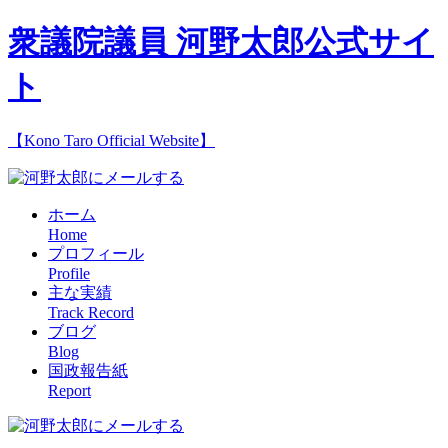
衆議院議員 河野太郎公式サイ
ト
【Kono Taro Official Website】
ホーム
Home
プロフィール
Profile
主な実績
Track Record
ブログ
Blog
国政報告紙
Report