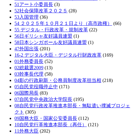
51アート小委員長
(3)
52社会保障改革２０２５
(28)
53入国管理
(36)
54 ２０２５年１０月２１日より（高市政権）
(66)
55 デジタル・行政改革・規制改革
(22)
56日ギリシャ友好議員連盟
(1)
58日本シンガポール友好議員連盟
(1)
47外国出張
(201)
16-2 デジタル大臣・デジタル行財政改革
(169)
01外務委員長
(52)
02総裁選2009
(13)
03幹事長代理
(58)
04影の行政刷新・公務員制度改革担当相
(218)
05自民党役職停止中
(171)
06国際局長
(83)
07自民党中央政治大学院長
(195)
08自民党行政改革推進本部長・無駄遣い撲滅プロジェ
クト
(305)
09国務大臣・国家公安委員長
(112)
10自民党行革推進本部長（再任）
(121)
11外務大臣
(202)