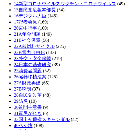
14新型コロナウイルスワクチン・コロナウイルス
(49)
15自民党広報本部長
(54)
16デジタル大臣
(145)
17記者会見
(169)
20宮中行事
(100)
21A年金問題
(149)
21B社会保障
(56)
22A核燃料サイクル
(225)
22B電力自由化
(133)
23外交・安全保障
(219)
24日本の基礎研究
(39)
25消費者問題
(52)
26臓器移植法案
(125)
27A財政再建
(65)
27B税制
(37)
28自民党改革
(48)
29防災
(10)
30質問主意書
(9)
31震災がれき
(6)
32国土交通省スキャンダル
(42)
40ペシ坊
(108)