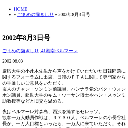
HOME
»
ごまめの歯ぎしり
» 2002年8月3日号
2002年8月3日号
ごまめの歯ぎしり
,
41湘南ベルマーレ
2002.08.03
慶応大学の小此木先生から声をかけていただいた日韓問題に
関するフォーラムに出席。日韓のＦＴＡに関して専門家から
の手厳しいご意見をいただく。
友人のチャン・ソンミン前議員、ハンナラ党のパク・ウォン
ホン議員、延世大学のキム・ウーサン博士やハン・スゥンミ
助教授等などと旧交を温める。
夜はベルマーレ対森島、西沢を擁するセレッソ。
観客一万人動員作戦は、９７３０人。ベルマーレの小長谷社
長が、一万人目標といったら、一万人に来ていただく。それ