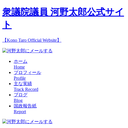
衆議院議員 河野太郎公式サイ
ト
【Kono Taro Official Website】
ホーム
Home
プロフィール
Profile
主な実績
Track Record
ブログ
Blog
国政報告紙
Report