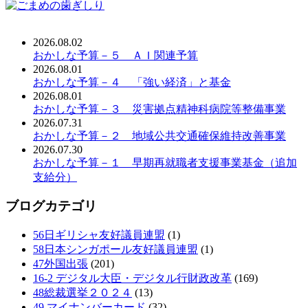
2026.08.02
おかしな予算－５ ＡＩ関連予算
2026.08.01
おかしな予算－４ 「強い経済」と基金
2026.08.01
おかしな予算－３ 災害拠点精神科病院等整備事業
2026.07.31
おかしな予算－２ 地域公共交通確保維持改善事業
2026.07.30
おかしな予算－１ 早期再就職者支援事業基金（追加
支給分）
ブログカテゴリ
56日ギリシャ友好議員連盟
(1)
58日本シンガポール友好議員連盟
(1)
47外国出張
(201)
16-2 デジタル大臣・デジタル行財政改革
(169)
48総裁選挙２０２４
(13)
49 マイナンバーカード
(32)