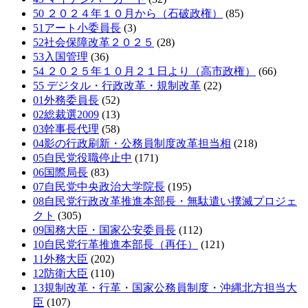
50 ２０２４年１０月から（石破政権）
(85)
51アート小委員長
(3)
52社会保障改革２０２５
(28)
53入国管理
(36)
54 ２０２５年１０月２１日より（高市政権）
(66)
55 デジタル・行政改革・規制改革
(22)
01外務委員長
(52)
02総裁選2009
(13)
03幹事長代理
(58)
04影の行政刷新・公務員制度改革担当相
(218)
05自民党役職停止中
(171)
06国際局長
(83)
07自民党中央政治大学院長
(195)
08自民党行政改革推進本部長・無駄遣い撲滅プロジェ
クト
(305)
09国務大臣・国家公安委員長
(112)
10自民党行革推進本部長（再任）
(121)
11外務大臣
(202)
12防衛大臣
(110)
13規制改革・行革・国家公務員制度・沖縄北方担当大
臣
(107)