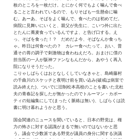
枚のところを一枚だけ。とにかく何でもよく噛んで食べ
ることと言われているので、もりそばも一生懸命に噛
む。あーあ、そばをよく噛んで、食べたのは初めてだ。
病院に見舞いにいくと、親父が先生に、こいつ外に出た
とたんに蕎麦食っているんですよ、と告げ口する。え
っ、そばを食った！？ だめだよ今、そばなんか食っち
ゃ。昨日は何食べたの？ カレー食べたって、おい、普
通その胃の調子で刺激物は食わねえだろ。おまけに僕の
担当医の一人が阪神ファンなもんだから、あやうく再入
院になりそうだった。
こりゃしばらくはおとなしくしていなきゃと、島崎藤村
の千曲川のスケッチと夜明け前を買い込み(破戒は病室で
読み終えた)、ついでに旧制松本高校のことを書いた北杜
夫の青春記を探したが無かったのでトルーマン・カポー
ティの短編集にして(まったく脈絡は無い)、しばらくは読
書に明け暮れようかと思う。
国会関連のニュースを聞いていると、日本の野党は、権
力の怖さに対する認識がまるで無いのではないかと思
う。議会で少数派である野党が議員の身分に関する決議