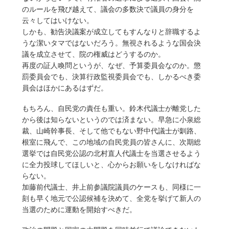
のルールを飛び越えて、議会の多数決で議員の身分を
云々してはいけない。
しかも、勧告決議案が成立してもすんなりと辞職するよ
うな潔いタマではないだろう。無視されるような国会決
議を成立させて、院の権威はどうするのか。
再度の証人喚問というが、なぜ、予算委員会なのか。懲
罰委員会でも、決算行政監視委員会でも、しかるべき委
員会はほかにあるはずだ。
もちろん、自民党の責任も重い。鈴木代議士が離党した
から後は知らないというのでは済まない。早急に小泉総
裁、山崎幹事長、そして他でもない野中代議士が釧路、
根室に飛んで、この地域の自民党員の皆さんに、次期総
選挙では自民党公認の北村直人代議士を当選させるよう
に全力投球してほしいと、心からお願いをしなければな
らない。
加藤前代議士、井上前参議院議員のケースも、同様に一
刻も早く地元で公認候補を決めて、全党を挙げて新人の
当選のために運動を開始すべきだ。