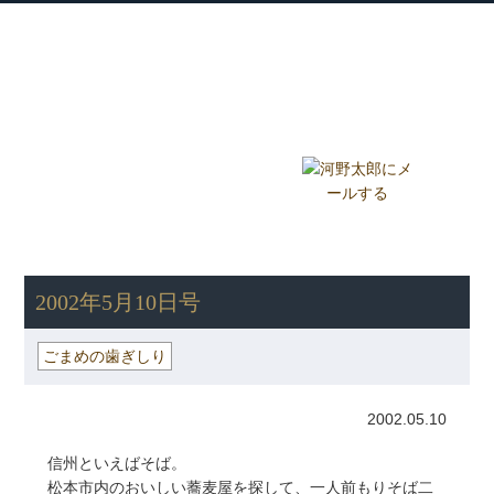
衆議院議員 河野太郎公式サイト
【Kono Taro Official Website】
ホーム
プロフィール
主な実績
Home
Profile
Track Record
ブログ
国政報告紙
Blog
Report
HOME
»
ごまめの歯ぎしり
» 2002年5月10日号
2002年5月10日号
ごまめの歯ぎしり
2002.05.10
信州といえばそば。
松本市内のおいしい蕎麦屋を探して、一人前もりそば二