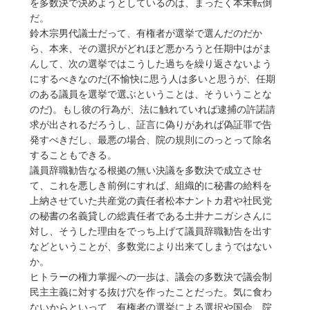
を多数決で決めようとしているのは、まったく本末転倒
だ。
鈴木宗男代議士だって、有権者が選挙で選んだのだか
ら、本来、その選択がどれほど悪かろうと任期中はがま
んして、次の選挙ではこうした過ちを繰り返さないよう
にするべきなのだ(不愉快に思う人は多いと思うが、任期
のある議員を選挙で選ぶということは、そういうことな
のだ)。もし彼の行為が、法に触れていれば逮捕の許諾請
求が出されるだろうし、証言に偽りがあれば偽証罪で告
発すべきだし、最悪の場合、院の規則にのっとって除名
することもできる。
議員辞職勧告なる根拠の無い決議を多数決で成立させ
て、これを悪しき前例にすれば、組織的に秘書の給料を
上納させていた共産党の責任者松本ナントカ君や社民党
の秘書の名義貸しの総責任者である土井ナニガシさんに
対し、そうした理由をでっち上げて議員辞職勧告を出す
などということが、多数党により出来てしまうではない
か。
ヒトラーの権力掌握への一歩は、議会の多数決で議会制
民主主義に対する抜け穴を作ったことだった。気に食わ
ないからといって、有権者の選挙による選択や国会、院