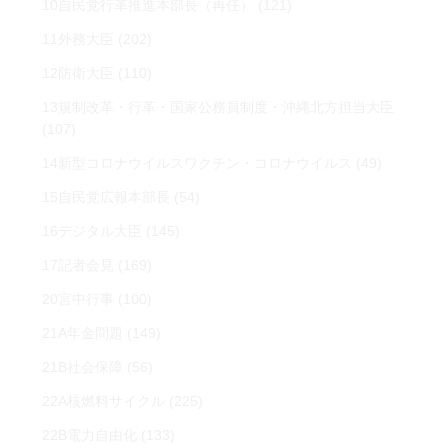
10自民党行革推進本部長（再任）
(121)
11外務大臣
(202)
12防衛大臣
(110)
13規制改革・行革・国家公務員制度・沖縄北方担当大臣
(107)
14新型コロナウイルスワクチン・コロナウイルス
(49)
15自民党広報本部長
(54)
16デジタル大臣
(145)
17記者会見
(169)
20宮中行事
(100)
21A年金問題
(149)
21B社会保障
(56)
22A核燃料サイクル
(225)
22B電力自由化
(133)