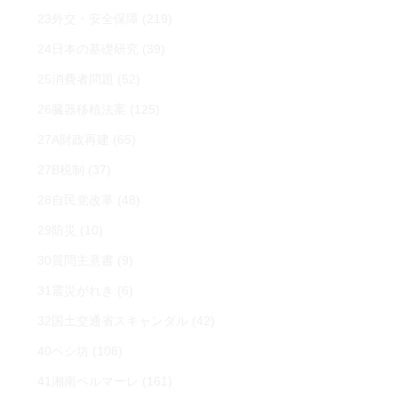
23外交・安全保障
(219)
24日本の基礎研究
(39)
25消費者問題
(52)
26臓器移植法案
(125)
27A財政再建
(65)
27B税制
(37)
28自民党改革
(48)
29防災
(10)
30質問主意書
(9)
31震災がれき
(6)
32国土交通省スキャンダル
(42)
40ペシ坊
(108)
41湘南ベルマーレ
(161)