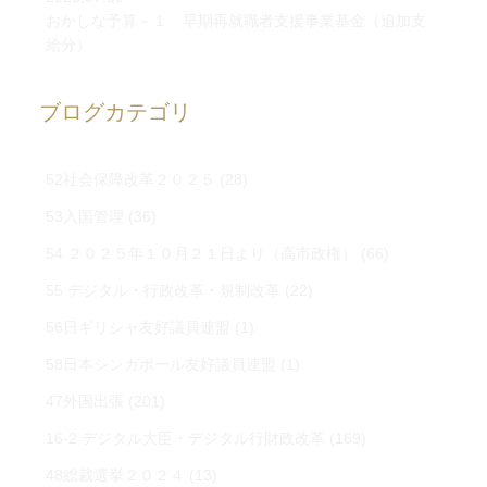
おかしな予算－１ 早期再就職者支援事業基金（追加支
給分）
ブログカテゴリ
52社会保障改革２０２５
(28)
53入国管理
(36)
54 ２０２５年１０月２１日より（高市政権）
(66)
55 デジタル・行政改革・規制改革
(22)
56日ギリシャ友好議員連盟
(1)
58日本シンガポール友好議員連盟
(1)
47外国出張
(201)
16-2 デジタル大臣・デジタル行財政改革
(169)
48総裁選挙２０２４
(13)