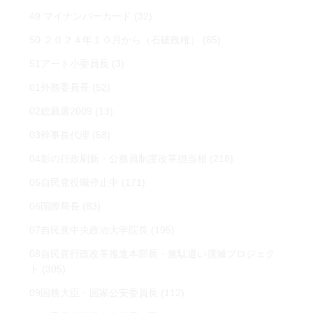
49 マイナンバーカード
(32)
50 ２０２４年１０月から（石破政権）
(85)
51アート小委員長
(3)
01外務委員長
(52)
02総裁選2009
(13)
03幹事長代理
(58)
04影の行政刷新・公務員制度改革担当相
(218)
05自民党役職停止中
(171)
06国際局長
(83)
07自民党中央政治大学院長
(195)
08自民党行政改革推進本部長・無駄遣い撲滅プロジェク
ト
(305)
09国務大臣・国家公安委員長
(112)