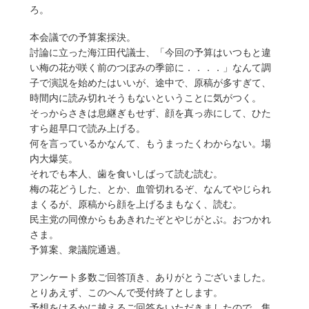
ろ。
本会議での予算案採決。
討論に立った海江田代議士、「今回の予算はいつもと違
い梅の花が咲く前のつぼみの季節に．．．．」なんて調
子で演説を始めたはいいが、途中で、原稿が多すぎて、
時間内に読み切れそうもないということに気がつく。
そっからさきは息継ぎもせず、顔を真っ赤にして、ひた
すら超早口で読み上げる。
何を言っているかなんて、もうまったくわからない。場
内大爆笑。
それでも本人、歯を食いしばって読む読む。
梅の花どうした、とか、血管切れるぞ、なんてやじられ
まくるが、原稿から顔を上げるまもなく、読む。
民主党の同僚からもあきれたぞとやじがとぶ。おつかれ
さま。
予算案、衆議院通過。
アンケート多数ご回答頂き、ありがとうございました。
とりあえず、このへんで受付終了とします。
予想をはるかに越えるご回答をいただきましたので、集