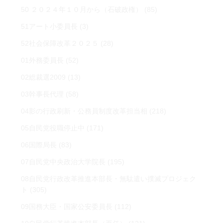
50 ２０２４年１０月から（石破政権）
(85)
51アート小委員長
(3)
52社会保障改革２０２５
(28)
01外務委員長
(52)
02総裁選2009
(13)
03幹事長代理
(58)
04影の行政刷新・公務員制度改革担当相
(218)
05自民党役職停止中
(171)
06国際局長
(83)
07自民党中央政治大学院長
(195)
08自民党行政改革推進本部長・無駄遣い撲滅プロジェク
ト
(305)
09国務大臣・国家公安委員長
(112)