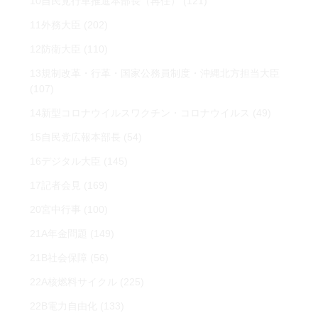
10自民党行革推進本部長（再任）
(121)
11外務大臣
(202)
12防衛大臣
(110)
13規制改革・行革・国家公務員制度・沖縄北方担当大臣
(107)
14新型コロナウイルスワクチン・コロナウイルス
(49)
15自民党広報本部長
(54)
16デジタル大臣
(145)
17記者会見
(169)
20宮中行事
(100)
21A年金問題
(149)
21B社会保障
(56)
22A核燃料サイクル
(225)
22B電力自由化
(133)