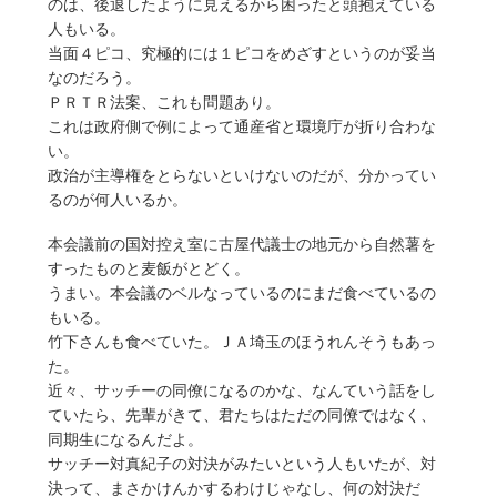
のは、後退したように見えるから困ったと頭抱えている
人もいる。
当面４ピコ、究極的には１ピコをめざすというのが妥当
なのだろう。
ＰＲＴＲ法案、これも問題あり。
これは政府側で例によって通産省と環境庁が折り合わな
い。
政治が主導権をとらないといけないのだが、分かってい
るのが何人いるか。
本会議前の国対控え室に古屋代議士の地元から自然薯を
すったものと麦飯がとどく。
うまい。本会議のベルなっているのにまだ食べているの
もいる。
竹下さんも食べていた。ＪＡ埼玉のほうれんそうもあっ
た。
近々、サッチーの同僚になるのかな、なんていう話をし
ていたら、先輩がきて、君たちはただの同僚ではなく、
同期生になるんだよ。
サッチー対真紀子の対決がみたいという人もいたが、対
決って、まさかけんかするわけじゃなし、何の対決だ