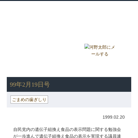
衆議院議員 河野太郎公式サイト
【Kono Taro Official Website】
ホーム
プロフィール
主な実績
Home
Profile
Track Record
ブログ
国政報告紙
Blog
Report
HOME
»
ごまめの歯ぎしり
» 99年2月19日号
99年2月19日号
ごまめの歯ぎしり
1999.02.20
自民党内の遺伝子組換え食品の表示問題に関する勉強会
が一歩進んで遺伝子組換え食品の表示を実現する議員連