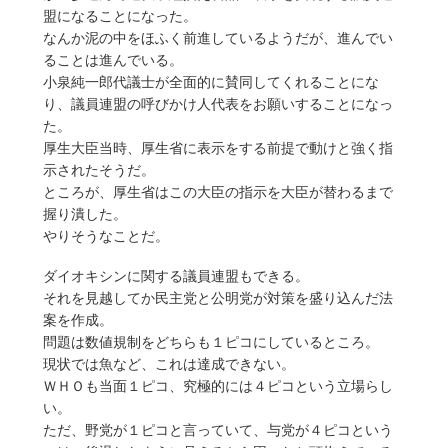
盟になることになった。
なんか泥の中をほふく前進しているようだが、進んでい
ることは進んでいる。
小泉純一郎代議士が全面的に賛同してくれることにな
り、議員連盟の呼びかけ人代表をお願いすることになっ
た。
厚生大臣当時、厚生省に表示をする前提で動けと強く指
示されたそうだ。
ところが、厚生省はこの大臣の指示を大臣が替わるまで
握り潰した。
やりそうなことだ。
ダイオキシンに関する議員連盟もできる。
それを見越してか民主党と公明党が対策を盛り込んだ法
案を作成。
問題は数値規制をどちらも１ピコにしているところ。
現状では魚など、これは達成できない。
ＷＨＯも当面１ピコ、究極的には４ピコという立場らし
い。
ただ、野党が１ピコと言っていて、与党が４ピコという