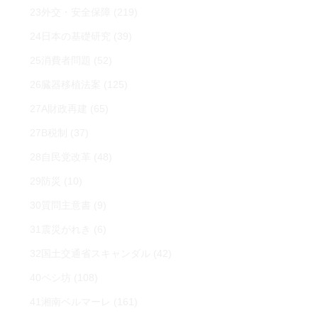
23外交・安全保障
(219)
24日本の基礎研究
(39)
25消費者問題
(52)
26臓器移植法案
(125)
27A財政再建
(65)
27B税制
(37)
28自民党改革
(48)
29防災
(10)
30質問主意書
(9)
31震災がれき
(6)
32国土交通省スキャンダル
(42)
40ペシ坊
(108)
41湘南ベルマーレ
(161)