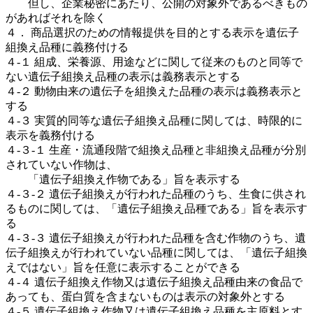
但し、企業秘密にあたり、公開の対象外であるべきもの
があればそれを除く
４． 商品選択のための情報提供を目的とする表示を遺伝子
組換え品種に義務付ける
４-１ 組成、栄養源、用途などに関して従来のものと同等で
ない遺伝子組換え品種の表示は義務表示とする
４-２ 動物由来の遺伝子を組換えた品種の表示は義務表示と
する
４-３ 実質的同等な遺伝子組換え品種に関しては、時限的に
表示を義務付ける
４-３-１ 生産・流通段階で組換え品種と非組換え品種が分別
されていない作物は、
「遺伝子組換え作物である」旨を表示する
４-３-２ 遺伝子組換えが行われた品種のうち、生食に供され
るものに関しては、「遺伝子組換え品種である」旨を表示す
る
４-３-３ 遺伝子組換えが行われた品種を含む作物のうち、遺
伝子組換えが行われていない品種に関しては、「遺伝子組換
えではない」旨を任意に表示することができる
４-４ 遺伝子組換え作物又は遺伝子組換え品種由来の食品で
あっても、蛋白質を含まないものは表示の対象外とする
４-５ 遺伝子組換え作物又は遺伝子組換え品種を主原料とす