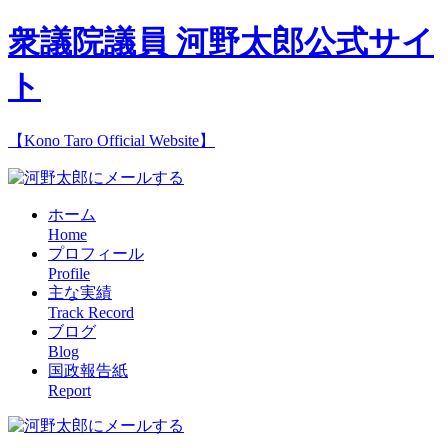
衆議院議員 河野太郎公式サイ
ト
【Kono Taro Official Website】
ホーム
Home
プロフィール
Profile
主な実績
Track Record
ブログ
Blog
国政報告紙
Report