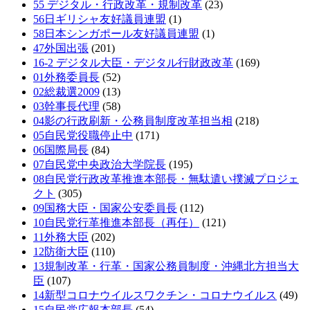
55 デジタル・行政改革・規制改革
(23)
56日ギリシャ友好議員連盟
(1)
58日本シンガポール友好議員連盟
(1)
47外国出張
(201)
16-2 デジタル大臣・デジタル行財政改革
(169)
01外務委員長
(52)
02総裁選2009
(13)
03幹事長代理
(58)
04影の行政刷新・公務員制度改革担当相
(218)
05自民党役職停止中
(171)
06国際局長
(84)
07自民党中央政治大学院長
(195)
08自民党行政改革推進本部長・無駄遣い撲滅プロジェ
クト
(305)
09国務大臣・国家公安委員長
(112)
10自民党行革推進本部長（再任）
(121)
11外務大臣
(202)
12防衛大臣
(110)
13規制改革・行革・国家公務員制度・沖縄北方担当大
臣
(107)
14新型コロナウイルスワクチン・コロナウイルス
(49)
15自民党広報本部長
(54)