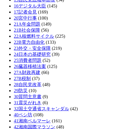
16デジタル大臣
(145)
17記者会見
(169)
20宮中行事
(100)
21A年金問題
(149)
21B社会保障
(56)
22A核燃料サイクル
(225)
22B電力自由化
(133)
23外交・安全保障
(219)
24日本の基礎研究
(39)
25消費者問題
(52)
26臓器移植法案
(125)
27A財政再建
(66)
27B税制
(37)
28自民党改革
(48)
29防災
(10)
30質問主意書
(9)
31震災がれき
(6)
32国土交通省スキャンダル
(42)
40ペシ坊
(108)
41湘南ベルマーレ
(161)
42湘南国際マラソン
(48)