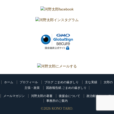
ホーム
プロフィール
ブログ ごまめの歯ぎしり
主な実績
太郎の
主張・政策
国政報告紙 ごまめの歯ぎしり
メールマガジン
河野太郎の著書
後援会について
政治献金について
事務所のご案内
©
2026
KONO TARO.