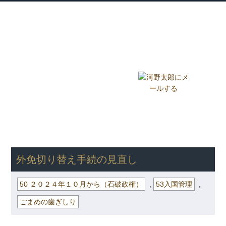
衆議院議員 河野太郎公式サイト
【Kono Taro Official Website】
ホーム
プロフィール
主な実績
Home
Profile
Track Record
ブログ
国政報告紙
Blog
Report
HOME
»
ごまめの歯ぎしり
»
50 ２０２４年１０月から（石破政
権）
» 外免切り替え手続の見直し
外免切り替え手続の見直し
50 ２０２４年１０月から（石破政権）
,
53入国管理
,
ごまめの歯ぎしり