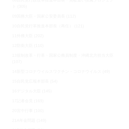
08自民党行政改革推進本部長・無駄遣い撲滅プロジェク
ト
(305)
09国務大臣・国家公安委員長
(112)
10自民党行革推進本部長（再任）
(121)
11外務大臣
(202)
12防衛大臣
(110)
13規制改革・行革・国家公務員制度・沖縄北方担当大臣
(107)
14新型コロナウイルスワクチン・コロナウイルス
(49)
15自民党広報本部長
(54)
16デジタル大臣
(145)
17記者会見
(169)
20宮中行事
(100)
21A年金問題
(149)