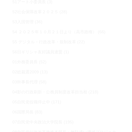
51アート小委員長
(3)
52社会保障改革２０２５
(28)
53入国管理
(36)
54 ２０２５年１０月２１日より（高市政権）
(66)
55 デジタル・行政改革・規制改革
(22)
56日ギリシャ友好議員連盟
(1)
01外務委員長
(52)
02総裁選2009
(13)
03幹事長代理
(58)
04影の行政刷新・公務員制度改革担当相
(218)
05自民党役職停止中
(171)
06国際局長
(83)
07自民党中央政治大学院長
(195)