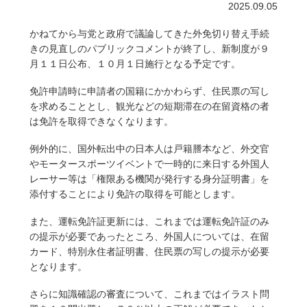
2025.09.05
かねてから与党と政府で議論してきた外免切り替え手続
きの見直しのパブリックコメントが終了し、新制度が９
月１１日公布、１０月１日施行となる予定です。
免許申請時に申請者の国籍にかかわらず、住民票の写し
を求めることとし、観光などの短期滞在の在留資格の者
は免許を取得できなくなります。
例外的に、国外転出中の日本人は戸籍謄本など、外交官
やモータースポーツイベントで一時的に来日する外国人
レーサー等は「権限ある機関が発行する身分証明書」を
添付することにより免許の取得を可能とします。
また、運転免許証更新には、これまでは運転免許証のみ
の提示が必要であったところ、外国人については、在留
カード、特別永住者証明書、住民票の写しの提示が必要
となります。
さらに知識確認の審査について、これまではイラスト問