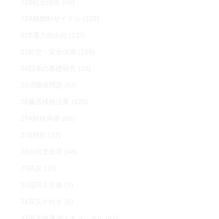
21B社会保障
(56)
22A核燃料サイクル
(225)
22B電力自由化
(133)
23外交・安全保障
(219)
24日本の基礎研究
(39)
25消費者問題
(52)
26臓器移植法案
(125)
27A財政再建
(65)
27B税制
(37)
28自民党改革
(48)
29防災
(10)
30質問主意書
(9)
31震災がれき
(6)
32国土交通省スキャンダル
(42)