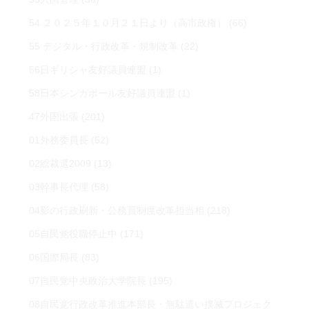
54 ２０２５年１０月２１日より（高市政権）
(66)
55 デジタル・行政改革・規制改革
(22)
56日ギリシャ友好議員連盟
(1)
58日本シンガポール友好議員連盟
(1)
47外国出張
(201)
01外務委員長
(52)
02総裁選2009
(13)
03幹事長代理
(58)
04影の行政刷新・公務員制度改革担当相
(218)
05自民党役職停止中
(171)
06国際局長
(83)
07自民党中央政治大学院長
(195)
08自民党行政改革推進本部長・無駄遣い撲滅プロジェク