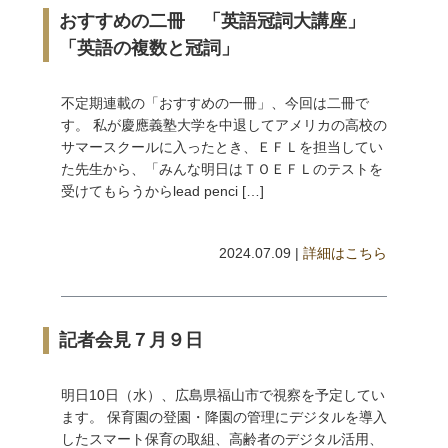
おすすめの二冊 「英語冠詞大講座」
「英語の複数と冠詞」
不定期連載の「おすすめの一冊」、今回は二冊で
す。 私が慶應義塾大学を中退してアメリカの高校の
サマースクールに入ったとき、ＥＦＬを担当してい
た先生から、「みんな明日はＴＯＥＦＬのテストを
受けてもらうからlead penci […]
2024.07.09 |
詳細はこちら
記者会見７月９日
明日10日（水）、広島県福山市で視察を予定してい
ます。 保育園の登園・降園の管理にデジタルを導入
したスマート保育の取組、高齢者のデジタル活用、