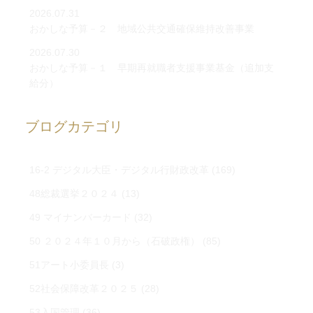
2026.07.31
おかしな予算－２ 地域公共交通確保維持改善事業
2026.07.30
おかしな予算－１ 早期再就職者支援事業基金（追加支
給分）
ブログカテゴリ
16-2 デジタル大臣・デジタル行財政改革
(169)
48総裁選挙２０２４
(13)
49 マイナンバーカード
(32)
50 ２０２４年１０月から（石破政権）
(85)
51アート小委員長
(3)
52社会保障改革２０２５
(28)
53入国管理
(36)