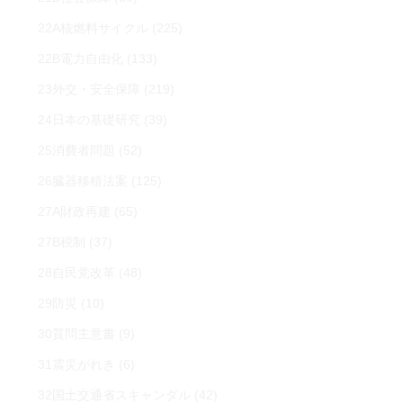
22A核燃料サイクル
(225)
22B電力自由化
(133)
23外交・安全保障
(219)
24日本の基礎研究
(39)
25消費者問題
(52)
26臓器移植法案
(125)
27A財政再建
(65)
27B税制
(37)
28自民党改革
(48)
29防災
(10)
30質問主意書
(9)
31震災がれき
(6)
32国土交通省スキャンダル
(42)