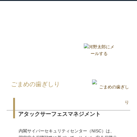
衆議院議員 河野太郎公式サイト
【Kono Taro Official Website】
ホーム
プロフィール
主な実績
Home
Profile
Track Record
ブログ
国政報告紙
Blog
Report
HOME
»
ごまめの歯ぎしり
»
ごまめの歯ぎしり
アタックサーフェスマネジメント
内閣サイバーセキュリティセンター（NISC）は、