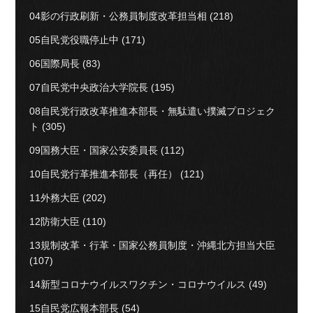
04影の行政刷新・公務員制度改革担当相
(218)
05自民党役職停止中
(171)
06国際局長
(83)
07自民党中央政治大学院長
(195)
08自民党行政改革推進本部長・無駄遣い撲滅プロジェク
ト
(305)
09国務大臣・国家公安委員長
(112)
10自民党行革推進本部長（再任）
(121)
11外務大臣
(202)
12防衛大臣
(110)
13規制改革・行革・国家公務員制度・沖縄北方担当大臣
(107)
14新型コロナウイルスワクチン・コロナウイルス
(49)
15自民党広報本部長
(54)