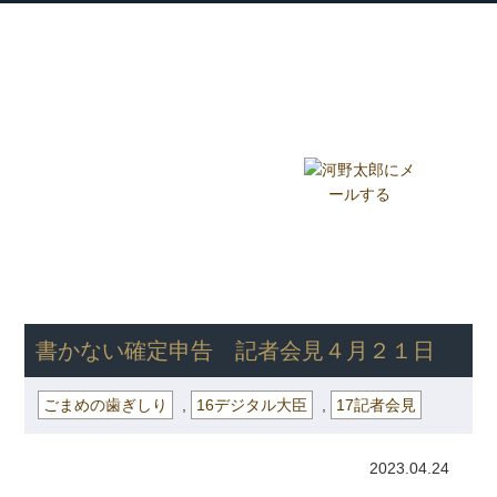
衆議院議員 河野太郎公式サイト
【Kono Taro Official Website】
ホーム
プロフィール
主な実績
Home
Profile
Track Record
ブログ
国政報告紙
Blog
Report
HOME
»
ごまめの歯ぎしり
» 書かない確定申告 記者会見４月２１
日
書かない確定申告 記者会見４月２１日
ごまめの歯ぎしり
,
16デジタル大臣
,
17記者会見
2023.04.24