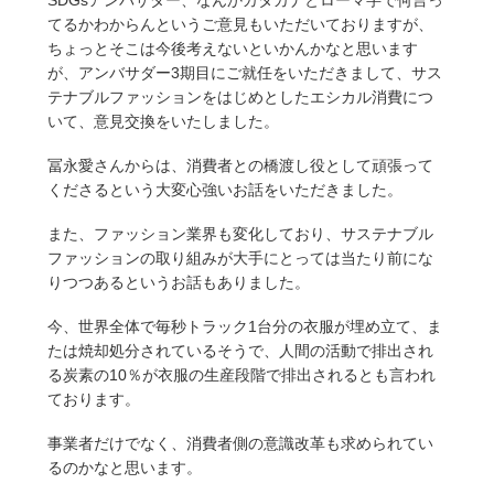
SDGsアンバサダー、なんかカタカナとローマ字で何言っ
てるかわからんというご意見もいただいておりますが、
ちょっとそこは今後考えないといかんかなと思います
が、アンバサダー3期目にご就任をいただきまして、サス
テナブルファッションをはじめとしたエシカル消費につ
いて、意見交換をいたしました。
冨永愛さんからは、消費者との橋渡し役として頑張って
くださるという大変心強いお話をいただきました。
また、ファッション業界も変化しており、サステナブル
ファッションの取り組みが大手にとっては当たり前にな
りつつあるというお話もありました。
今、世界全体で毎秒トラック1台分の衣服が埋め立て、ま
たは焼却処分されているそうで、人間の活動で排出され
る炭素の10％が衣服の生産段階で排出されるとも言われ
ております。
事業者だけでなく、消費者側の意識改革も求められてい
るのかなと思います。