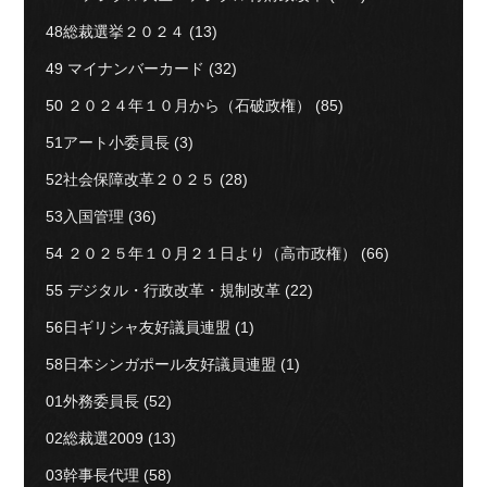
48総裁選挙２０２４
(13)
49 マイナンバーカード
(32)
50 ２０２４年１０月から（石破政権）
(85)
51アート小委員長
(3)
52社会保障改革２０２５
(28)
53入国管理
(36)
54 ２０２５年１０月２１日より（高市政権）
(66)
55 デジタル・行政改革・規制改革
(22)
56日ギリシャ友好議員連盟
(1)
58日本シンガポール友好議員連盟
(1)
01外務委員長
(52)
02総裁選2009
(13)
03幹事長代理
(58)