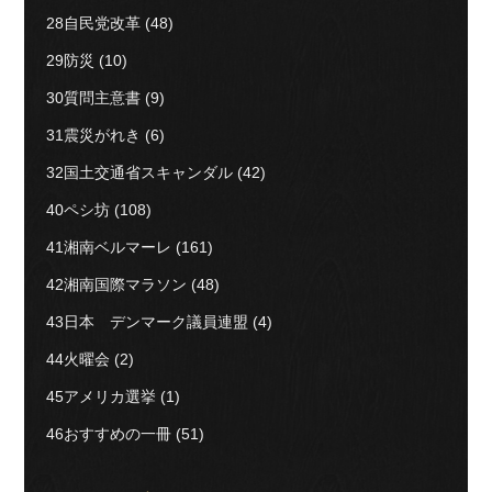
28自民党改革
(48)
29防災
(10)
30質問主意書
(9)
31震災がれき
(6)
32国土交通省スキャンダル
(42)
40ペシ坊
(108)
41湘南ベルマーレ
(161)
42湘南国際マラソン
(48)
43日本 デンマーク議員連盟
(4)
44火曜会
(2)
45アメリカ選挙
(1)
46おすすめの一冊
(51)