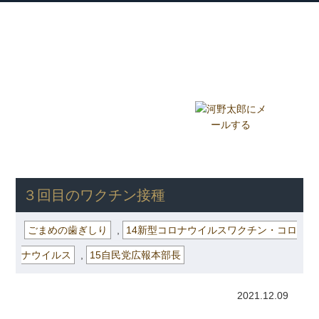
衆議院議員 河野太郎公式サイト
【Kono Taro Official Website】
ホーム
プロフィール
主な実績
Home
Profile
Track Record
ブログ
国政報告紙
Blog
Report
HOME
»
ごまめの歯ぎしり
» ３回目のワクチン接種
３回目のワクチン接種
ごまめの歯ぎしり
,
14新型コロナウイルスワクチン・コロ
ナウイルス
,
15自民党広報本部長
2021.12.09