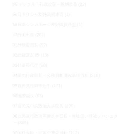
55 デジタル・行政改革・規制改革
(22)
56日ギリシャ友好議員連盟
(1)
58日本シンガポール友好議員連盟
(1)
47外国出張
(201)
01外務委員長
(52)
02総裁選2009
(13)
03幹事長代理
(58)
04影の行政刷新・公務員制度改革担当相
(218)
05自民党役職停止中
(171)
06国際局長
(83)
07自民党中央政治大学院長
(195)
08自民党行政改革推進本部長・無駄遣い撲滅プロジェク
ト
(305)
09国務大臣・国家公安委員長
(112)