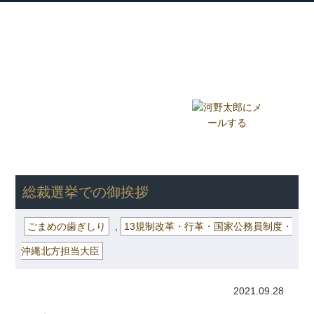
衆議院議員 河野太郎公式サイト
【Kono Taro Official Website】
ホーム
プロフィール
主な実績
Home
Profile
Track Record
ブログ
国政報告紙
Blog
Report
HOME
»
ごまめの歯ぎしり
» 総裁選挙での御挨拶
総裁選挙での御挨拶
ごまめの歯ぎしり
,
13規制改革・行革・国家公務員制度・
沖縄北方担当大臣
2021.09.28