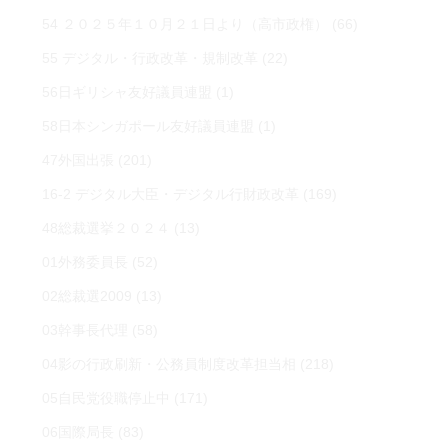
54 ２０２５年１０月２１日より（高市政権）
(66)
55 デジタル・行政改革・規制改革
(22)
56日ギリシャ友好議員連盟
(1)
58日本シンガポール友好議員連盟
(1)
47外国出張
(201)
16-2 デジタル大臣・デジタル行財政改革
(169)
48総裁選挙２０２４
(13)
01外務委員長
(52)
02総裁選2009
(13)
03幹事長代理
(58)
04影の行政刷新・公務員制度改革担当相
(218)
05自民党役職停止中
(171)
06国際局長
(83)