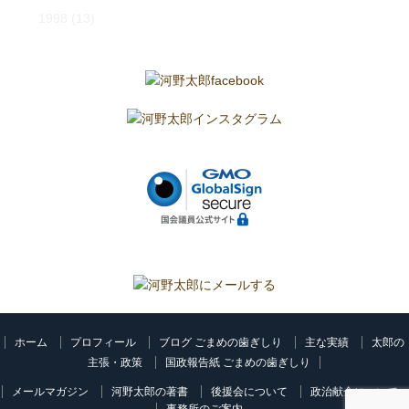
1998
(13)
ホーム
プロフィール
ブログ ごまめの歯ぎしり
主な実績
太郎の
主張・政策
国政報告紙 ごまめの歯ぎしり
メールマガジン
河野太郎の著書
後援会について
政治献金について