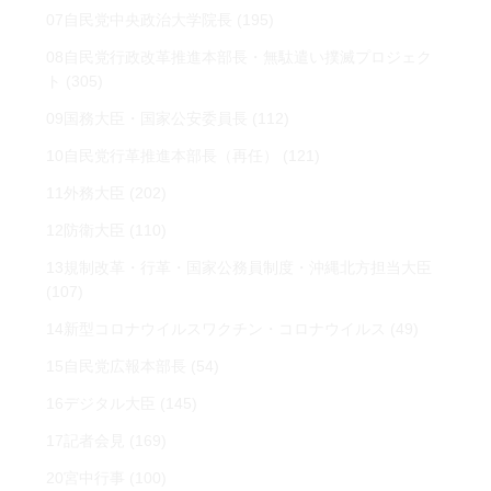
07自民党中央政治大学院長
(195)
08自民党行政改革推進本部長・無駄遣い撲滅プロジェク
ト
(305)
09国務大臣・国家公安委員長
(112)
10自民党行革推進本部長（再任）
(121)
11外務大臣
(202)
12防衛大臣
(110)
13規制改革・行革・国家公務員制度・沖縄北方担当大臣
(107)
14新型コロナウイルスワクチン・コロナウイルス
(49)
15自民党広報本部長
(54)
16デジタル大臣
(145)
17記者会見
(169)
20宮中行事
(100)