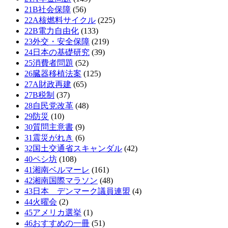
21B社会保障
(56)
22A核燃料サイクル
(225)
22B電力自由化
(133)
23外交・安全保障
(219)
24日本の基礎研究
(39)
25消費者問題
(52)
26臓器移植法案
(125)
27A財政再建
(65)
27B税制
(37)
28自民党改革
(48)
29防災
(10)
30質問主意書
(9)
31震災がれき
(6)
32国土交通省スキャンダル
(42)
40ペシ坊
(108)
41湘南ベルマーレ
(161)
42湘南国際マラソン
(48)
43日本 デンマーク議員連盟
(4)
44火曜会
(2)
45アメリカ選挙
(1)
46おすすめの一冊
(51)