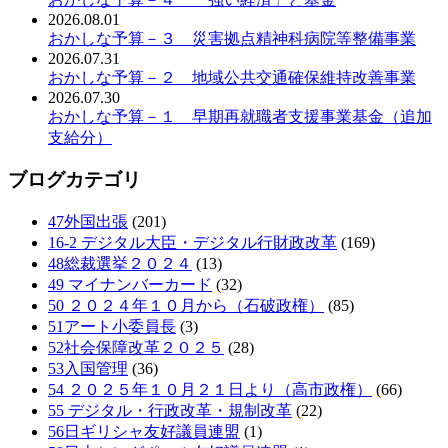
2026.08.01
おかしな予算－３ 災害拠点精神科病院等整備事業
2026.07.31
おかしな予算－２ 地域公共交通確保維持改善事業
2026.07.30
おかしな予算－１ 早期再就職者支援事業基金（追加
支給分）
ブログカテゴリ
47外国出張
(201)
16-2 デジタル大臣・デジタル行財政改革
(169)
48総裁選挙２０２４
(13)
49 マイナンバーカード
(32)
50 ２０２４年１０月から（石破政権）
(85)
51アート小委員長
(3)
52社会保障改革２０２５
(28)
53入国管理
(36)
54 ２０２５年１０月２１日より（高市政権）
(66)
55 デジタル・行政改革・規制改革
(22)
56日ギリシャ友好議員連盟
(1)