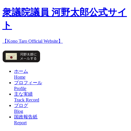
衆議院議員 河野太郎公式サイ
ト
【Kono Taro Official Website】
ホーム
Home
プロフィール
Profile
主な実績
Track Record
ブログ
Blog
国政報告紙
Report