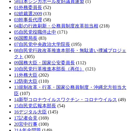
58日本シンガポール友好議員連盟
(1)
01外務委員長
(52)
02総裁選2009
(13)
03幹事長代理
(58)
04影の行政刷新・公務員制度改革担当相
(218)
05自民党役職停止中
(171)
06国際局長
(83)
07自民党中央政治大学院長
(195)
08自民党行政改革推進本部長・無駄遣い撲滅プロジェ
クト
(305)
09国務大臣・国家公安委員長
(112)
10自民党行革推進本部長（再任）
(121)
11外務大臣
(202)
12防衛大臣
(110)
13規制改革・行革・国家公務員制度・沖縄北方担当大
臣
(107)
14新型コロナウイルスワクチン・コロナウイルス
(49)
15自民党広報本部長
(54)
16デジタル大臣
(145)
17記者会見
(169)
20宮中行事
(100)
21A年金問題
(149)