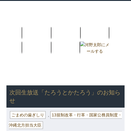
衆議院議員 河野太郎公式サイト
【Kono Taro Official Website】
ホーム
プロフィール
主な実績
Home
Profile
Track Record
ブログ
国政報告紙
Blog
Report
HOME
»
ごまめの歯ぎしり
» 次回生放送「たろうとかたろう」のお
知らせ
次回生放送「たろうとかたろう」のお知ら
せ
ごまめの歯ぎしり
,
13規制改革・行革・国家公務員制度・
沖縄北方担当大臣