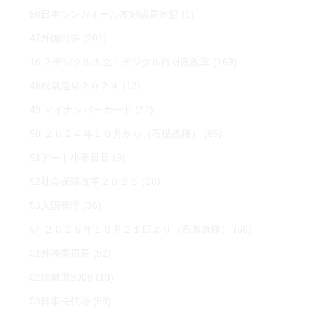
58日本シンガポール友好議員連盟
(1)
47外国出張
(201)
16-2 デジタル大臣・デジタル行財政改革
(169)
48総裁選挙２０２４
(13)
49 マイナンバーカード
(32)
50 ２０２４年１０月から（石破政権）
(85)
51アート小委員長
(3)
52社会保障改革２０２５
(28)
53入国管理
(36)
54 ２０２５年１０月２１日より（高市政権）
(66)
01外務委員長
(52)
02総裁選2009
(13)
03幹事長代理
(58)