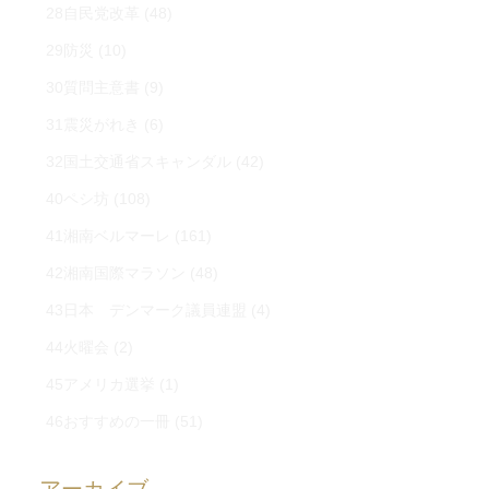
28自民党改革
(48)
29防災
(10)
30質問主意書
(9)
31震災がれき
(6)
32国土交通省スキャンダル
(42)
40ペシ坊
(108)
41湘南ベルマーレ
(161)
42湘南国際マラソン
(48)
43日本 デンマーク議員連盟
(4)
44火曜会
(2)
45アメリカ選挙
(1)
46おすすめの一冊
(51)