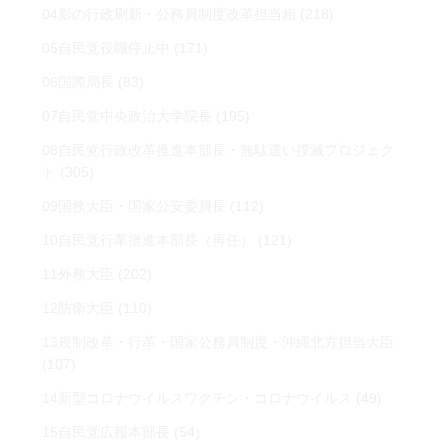
04影の行政刷新・公務員制度改革担当相
(218)
05自民党役職停止中
(171)
06国際局長
(83)
07自民党中央政治大学院長
(195)
08自民党行政改革推進本部長・無駄遣い撲滅プロジェク
ト
(305)
09国務大臣・国家公安委員長
(112)
10自民党行革推進本部長（再任）
(121)
11外務大臣
(202)
12防衛大臣
(110)
13規制改革・行革・国家公務員制度・沖縄北方担当大臣
(107)
14新型コロナウイルスワクチン・コロナウイルス
(49)
15自民党広報本部長
(54)