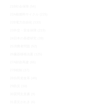
21B社会保障
(56)
22A核燃料サイクル
(225)
22B電力自由化
(133)
23外交・安全保障
(219)
24日本の基礎研究
(39)
25消費者問題
(52)
26臓器移植法案
(125)
27A財政再建
(66)
27B税制
(37)
28自民党改革
(48)
29防災
(10)
30質問主意書
(9)
31震災がれき
(6)