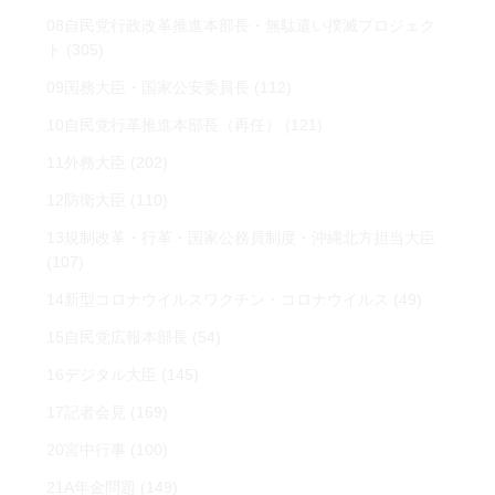
08自民党行政改革推進本部長・無駄遣い撲滅プロジェク
ト
(305)
09国務大臣・国家公安委員長
(112)
10自民党行革推進本部長（再任）
(121)
11外務大臣
(202)
12防衛大臣
(110)
13規制改革・行革・国家公務員制度・沖縄北方担当大臣
(107)
14新型コロナウイルスワクチン・コロナウイルス
(49)
15自民党広報本部長
(54)
16デジタル大臣
(145)
17記者会見
(169)
20宮中行事
(100)
21A年金問題
(149)