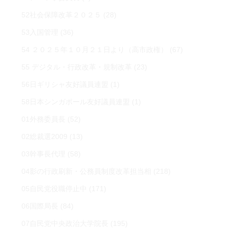
52社会保障改革２０２５
(28)
53入国管理
(36)
54 ２０２５年１０月２１日より（高市政権）
(67)
55 デジタル・行政改革・規制改革
(23)
56日ギリシャ友好議員連盟
(1)
58日本シンガポール友好議員連盟
(1)
01外務委員長
(52)
02総裁選2009
(13)
03幹事長代理
(58)
04影の行政刷新・公務員制度改革担当相
(218)
05自民党役職停止中
(171)
06国際局長
(84)
07自民党中央政治大学院長
(195)