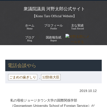
衆議院議員 河野太郎公式サイト
【Kono Taro Official Website】
ホーム
プロフィール
主な実績
Home
Profile
Track Record
ブログ
国政報告紙
Blog
Report
HOME
»
ごまめの歯ぎしり
» 電話会談やら
電話会談やら
ごまめの歯ぎしり
,
12防衛大臣
2019.10.12
私の母校ジョージタウン大学の国際関係学部
（Georgetown University School of Foreign Service）が