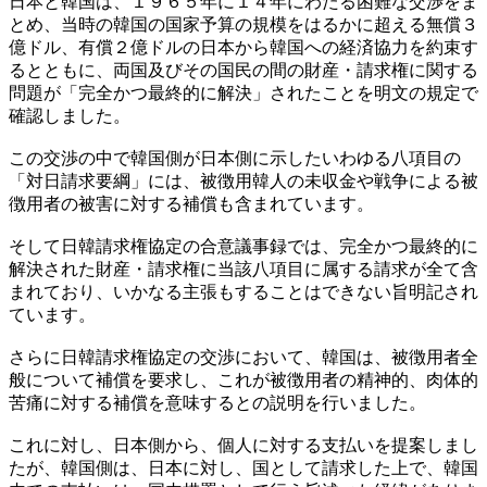
日本と韓国は、１９６５年に１４年にわたる困難な交渉をま
とめ、当時の韓国の国家予算の規模をはるかに超える無償３
億ドル、有償２億ドルの日本から韓国への経済協力を約束す
るとともに、両国及びその国民の間の財産・請求権に関する
問題が「完全かつ最終的に解決」されたことを明文の規定で
確認しました。
この交渉の中で韓国側が日本側に示したいわゆる八項目の
「対日請求要綱」には、被徴用韓人の未収金や戦争による被
徴用者の被害に対する補償も含まれています。
そして日韓請求権協定の合意議事録では、完全かつ最終的に
解決された財産・請求権に当該八項目に属する請求が全て含
まれており、いかなる主張もすることはできない旨明記され
ています。
さらに日韓請求権協定の交渉において、韓国は、被徴用者全
般について補償を要求し、これが被徴用者の精神的、肉体的
苦痛に対する補償を意味するとの説明を行いました。
これに対し、日本側から、個人に対する支払いを提案しまし
たが、韓国側は、日本に対し、国として請求した上で、韓国