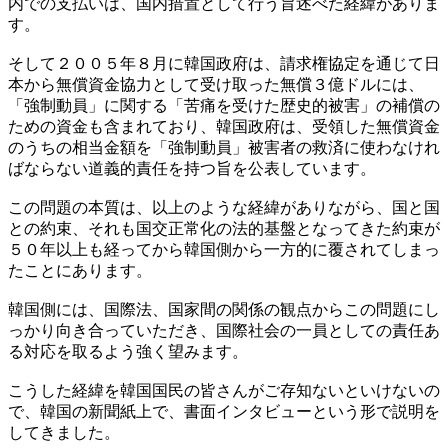
内での支払いは、国内措置として行う旨述べた経緯がありま
す。
そして２００５年８月に韓国政府は、請求権協定を通じて日
本から無償資金協力として受け取った無償３億ドルには、
「強制動員」に関する「苦痛を受けた歴史的被害」の補償の
ための資金も含まれており、韓国政府は、受領した無償資金
のうちの相当金額を「強制動員」被害者の救済に使わなけれ
ばならない道義的責任を持つ旨を公表しています。
この問題の本質は、以上のような経緯がありながら、国と国
との約束、それも国交正常化の法的基盤となってきた約束が
５０年以上も経ってから韓国側から一方的に覆されてしまっ
たことにあります。
韓国側には、国際法、国家間の関係の観点からこの問題にし
っかり向き合っていただき、国際社会の一員としての責任あ
る対応を取るよう強く望みます。
こうした経緯を韓国国民の皆さんがご存知ないといけないの
で、韓国の新聞紙上で、書面インタビューという形で説明を
してきました。