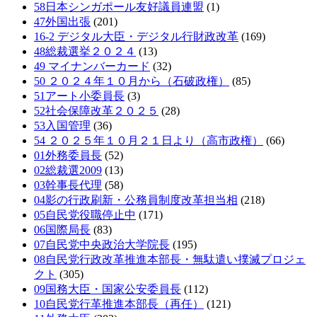
58日本シンガポール友好議員連盟
(1)
47外国出張
(201)
16-2 デジタル大臣・デジタル行財政改革
(169)
48総裁選挙２０２４
(13)
49 マイナンバーカード
(32)
50 ２０２４年１０月から（石破政権）
(85)
51アート小委員長
(3)
52社会保障改革２０２５
(28)
53入国管理
(36)
54 ２０２５年１０月２１日より（高市政権）
(66)
01外務委員長
(52)
02総裁選2009
(13)
03幹事長代理
(58)
04影の行政刷新・公務員制度改革担当相
(218)
05自民党役職停止中
(171)
06国際局長
(83)
07自民党中央政治大学院長
(195)
08自民党行政改革推進本部長・無駄遣い撲滅プロジェ
クト
(305)
09国務大臣・国家公安委員長
(112)
10自民党行革推進本部長（再任）
(121)