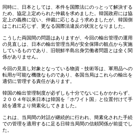
同時に、日本としては、本件を国際法にのっとって解決する
ため、協定上定められた仲裁を求めました。韓国政府には協
定上の義務に従い、仲裁に応じるよう求めましたが、韓国側
はこれに応じず、更なる国際法違反の状況となりました。
こうした両国間の問題はありますが、今回の輸出管理の運用
の見直しは、日本の輸出管理当局が安全保障の観点から実施
しているものであり、旧朝鮮半島出身労働者問題とは全く関
係がありません。
今回の見直し対象となっている物資・技術等は、軍用品への
転用が可能な機微なものであり、各国当局はこれらの輸出を
適切に管理する責任があります。
韓国の輸出管理制度が必ずしも十分でないにもかかわらず、
２００４年以来日本は韓国を「ホワイト国」と位置付けて手
続を通常より簡素化してきました。
これは、当局間の対話が継続的に行われ、簡素化された手続
での管理を適用するに足る日韓当局間の信頼関係が前提でし
た。