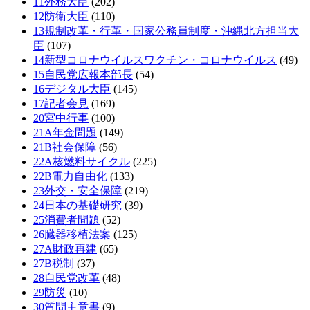
11外務大臣
(202)
12防衛大臣
(110)
13規制改革・行革・国家公務員制度・沖縄北方担当大
臣
(107)
14新型コロナウイルスワクチン・コロナウイルス
(49)
15自民党広報本部長
(54)
16デジタル大臣
(145)
17記者会見
(169)
20宮中行事
(100)
21A年金問題
(149)
21B社会保障
(56)
22A核燃料サイクル
(225)
22B電力自由化
(133)
23外交・安全保障
(219)
24日本の基礎研究
(39)
25消費者問題
(52)
26臓器移植法案
(125)
27A財政再建
(65)
27B税制
(37)
28自民党改革
(48)
29防災
(10)
30質問主意書
(9)