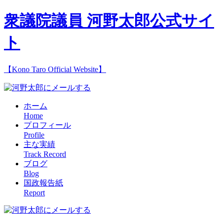
衆議院議員 河野太郎公式サイ
ト
【Kono Taro Official Website】
ホーム
Home
プロフィール
Profile
主な実績
Track Record
ブログ
Blog
国政報告紙
Report