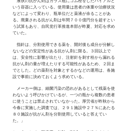
液状の抗がん剤はガラス瓶にゴム栓をしたバイアルと
いう容器に入っている。使用量は患者の体重や治療状況
などによって変わり、瓶単位だと薬液が余ることがあ
る。廃棄される抗がん剤は年間７００億円分を超すとい
う試算もあり、自民党行革推進本部が昨夏、対応を求め
ていた。
指針は、分割使用できる薬を、開封後も成分が分解し
ないなどの安定性がある抗がん剤に限る。３回以上で
は、安全性に影響が出たり、注射針を刺す栓から漏れる
抗がん剤の量が増えたりする可能性があるため、２回ま
でとした。どの薬剤を対象とするかなどの運用は、各施
設で事前に決めておくよう求めている。
メーカー側は、細菌汚染の恐れがあるとして残薬を使
わないよう呼びかけているが、一つの瓶から複数の患者
に使うことは禁止されていなかった。厚労省が昨秋から
今春に実施した調査では、２９１施設中２７％にあたる
８０施設が抗がん剤を分割使用していると答えてい
た。」