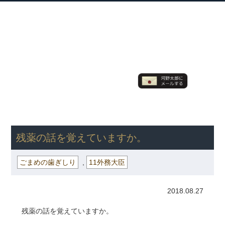
衆議院議員 河野太郎公式サイト
【Kono Taro Official Website】
ホーム
プロフィール
主な実績
Home
Profile
Track Record
ブログ
国政報告紙
Blog
Report
HOME
»
ごまめの歯ぎしり
» 残薬の話を覚えていますか。
残薬の話を覚えていますか。
ごまめの歯ぎしり
,
11外務大臣
2018.08.27
残薬の話を覚えていますか。