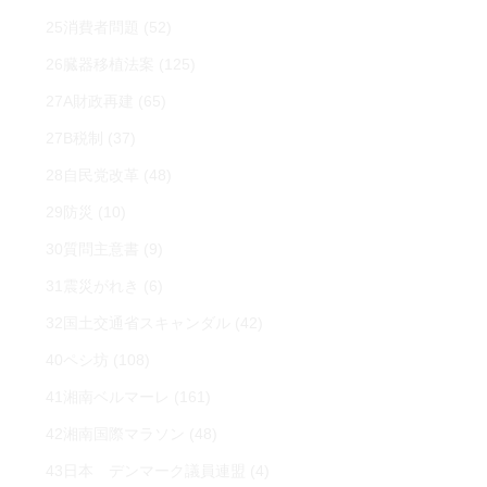
25消費者問題
(52)
26臓器移植法案
(125)
27A財政再建
(65)
27B税制
(37)
28自民党改革
(48)
29防災
(10)
30質問主意書
(9)
31震災がれき
(6)
32国土交通省スキャンダル
(42)
40ペシ坊
(108)
41湘南ベルマーレ
(161)
42湘南国際マラソン
(48)
43日本 デンマーク議員連盟
(4)