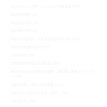
16-2 デジタル大臣・デジタル行財政改革
(169)
01外務委員長
(52)
02総裁選2009
(13)
03幹事長代理
(58)
04影の行政刷新・公務員制度改革担当相
(218)
05自民党役職停止中
(171)
06国際局長
(83)
07自民党中央政治大学院長
(195)
08自民党行政改革推進本部長・無駄遣い撲滅プロジェク
ト
(305)
09国務大臣・国家公安委員長
(112)
10自民党行革推進本部長（再任）
(121)
11外務大臣
(202)