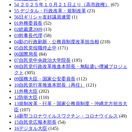
54 ２０２５年１０月２１日より（高市政権）
(67)
55 デジタル・行政改革・規制改革
(23)
56日ギリシャ友好議員連盟
(1)
01外務委員長
(52)
02総裁選2009
(13)
03幹事長代理
(58)
04影の行政刷新・公務員制度改革担当相
(218)
05自民党役職停止中
(171)
06国際局長
(84)
07自民党中央政治大学院長
(195)
08自民党行政改革推進本部長・無駄遣い撲滅プロジェ
クト
(305)
09国務大臣・国家公安委員長
(112)
10自民党行革推進本部長（再任）
(121)
11外務大臣
(202)
12防衛大臣
(110)
13規制改革・行革・国家公務員制度・沖縄北方担当大
臣
(107)
14新型コロナウイルスワクチン・コロナウイルス
(49)
15自民党広報本部長
(54)
16デジタル大臣
(145)