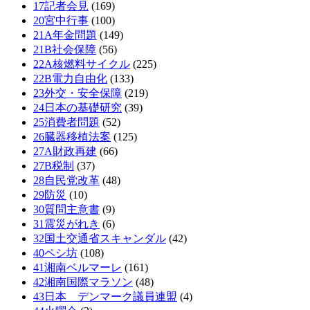
17記者会見
(169)
20宮中行事
(100)
21A年金問題
(149)
21B社会保障
(56)
22A核燃料サイクル
(225)
22B電力自由化
(133)
23外交・安全保障
(219)
24日本の基礎研究
(39)
25消費者問題
(52)
26臓器移植法案
(125)
27A財政再建
(66)
27B税制
(37)
28自民党改革
(48)
29防災
(10)
30質問主意書
(9)
31震災がれき
(6)
32国土交通省スキャンダル
(42)
40ペシ坊
(108)
41湘南ベルマーレ
(161)
42湘南国際マラソン
(48)
43日本 デンマーク議員連盟
(4)