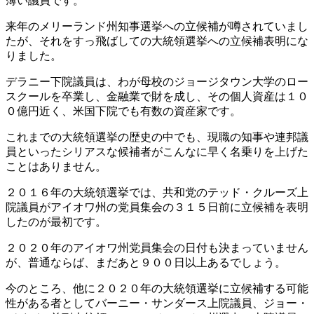
薄い議員です。
来年のメリーランド州知事選挙への立候補が噂されていまし
たが、それをすっ飛ばしての大統領選挙への立候補表明にな
りました。
デラニー下院議員は、わが母校のジョージタウン大学のロー
スクールを卒業し、金融業で財を成し、その個人資産は１０
０億円近く、米国下院でも有数の資産家です。
これまでの大統領選挙の歴史の中でも、現職の知事や連邦議
員といったシリアスな候補者がこんなに早く名乗りを上げた
ことはありません。
２０１６年の大統領選挙では、共和党のテッド・クルーズ上
院議員がアイオワ州の党員集会の３１５日前に立候補を表明
したのが最初です。
２０２０年のアイオワ州党員集会の日付も決まっていません
が、普通ならば、まだあと９００日以上あるでしょう。
今のところ、他に２０２０年の大統領選挙に立候補する可能
性がある者としてバーニー・サンダース上院議員、ジョー・