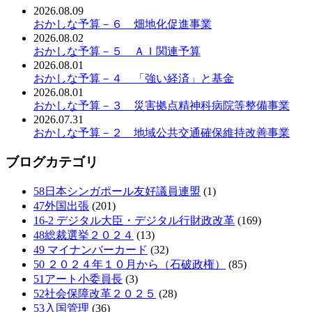
2026.08.09
おかしな予算－６ 畑地化促進事業
2026.08.02
おかしな予算－５ ＡＩ関連予算
2026.08.01
おかしな予算－４ 「強い経済」と基金
2026.08.01
おかしな予算－３ 災害拠点精神科病院等整備事業
2026.07.31
おかしな予算－２ 地域公共交通確保維持改善事業
ブログカテゴリ
58日本シンガポール友好議員連盟
(1)
47外国出張
(201)
16-2 デジタル大臣・デジタル行財政改革
(169)
48総裁選挙２０２４
(13)
49 マイナンバーカード
(32)
50 ２０２４年１０月から（石破政権）
(85)
51アート小委員長
(3)
52社会保障改革２０２５
(28)
53入国管理
(36)