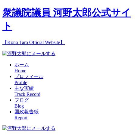
衆議院議員 河野太郎公式サイ
ト
【Kono Taro Official Website】
ホーム
Home
プロフィール
Profile
主な実績
Track Record
ブログ
Blog
国政報告紙
Report