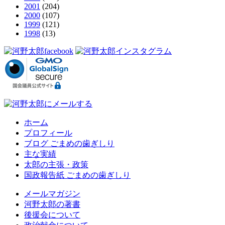
2001
(204)
2000
(107)
1999
(121)
1998
(13)
ホーム
プロフィール
ブログ ごまめの歯ぎしり
主な実績
太郎の主張・政策
国政報告紙 ごまめの歯ぎしり
メールマガジン
河野太郎の著書
後援会について