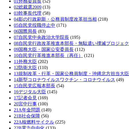
01外務委員長
(52)
02総裁選2009
(13)
03幹事長代理
(58)
04影の行政刷新・公務員制度改革担当相
(218)
05自民党役職停止中
(171)
06国際局長
(83)
07自民党中央政治大学院長
(195)
08自民党行政改革推進本部長・無駄遣い撲滅プロジェ
09国務大臣・国家公安委員長
(112)
10自民党行革推進本部長（再任）
(121)
11外務大臣
(202)
12防衛大臣
(110)
13規制改革・行革・国家公務員制度・沖縄北方担当大臣
14新型コロナウイルスワクチン・コロナウイルス
(49)
15自民党広報本部長
(54)
16デジタル大臣
(145)
17記者会見
(169)
20宮中行事
(100)
21A年金問題
(149)
21B社会保障
(56)
22A核燃料サイクル
(225)
22B電力自由化
(133)