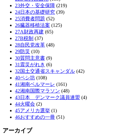
23外交・安全保障
(219)
24日本の基礎研究
(39)
25消費者問題
(52)
26臓器移植法案
(125)
27A財政再建
(65)
27B税制
(37)
28自民党改革
(48)
29防災
(10)
30質問主意書
(9)
31震災がれき
(6)
32国土交通省スキャンダル
(42)
40ペシ坊
(108)
41湘南ベルマーレ
(161)
42湘南国際マラソン
(48)
43日本 デンマーク議員連盟
(4)
44火曜会
(2)
45アメリカ選挙
(1)
46おすすめの一冊
(51)
アーカイブ