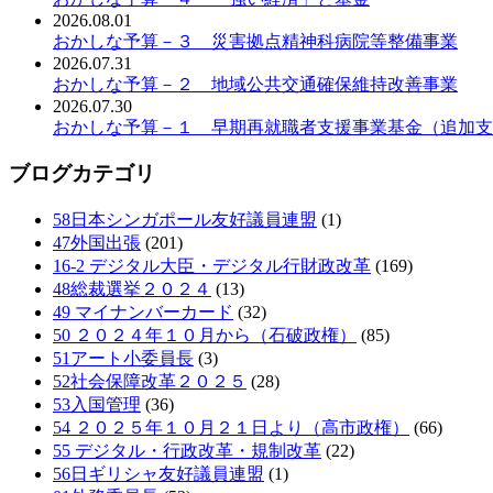
2026.08.01
おかしな予算－３ 災害拠点精神科病院等整備事業
2026.07.31
おかしな予算－２ 地域公共交通確保維持改善事業
2026.07.30
おかしな予算－１ 早期再就職者支援事業基金（追加支
ブログカテゴリ
58日本シンガポール友好議員連盟
(1)
47外国出張
(201)
16-2 デジタル大臣・デジタル行財政改革
(169)
48総裁選挙２０２４
(13)
49 マイナンバーカード
(32)
50 ２０２４年１０月から（石破政権）
(85)
51アート小委員長
(3)
52社会保障改革２０２５
(28)
53入国管理
(36)
54 ２０２５年１０月２１日より（高市政権）
(66)
55 デジタル・行政改革・規制改革
(22)
56日ギリシャ友好議員連盟
(1)