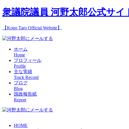
衆議院議員 河野太郎公式サイ
【Kono Taro Official Website】
ホーム
Home
プロフィール
Profile
主な実績
Track Record
ブログ
Blog
国政報告紙
Report
HOME