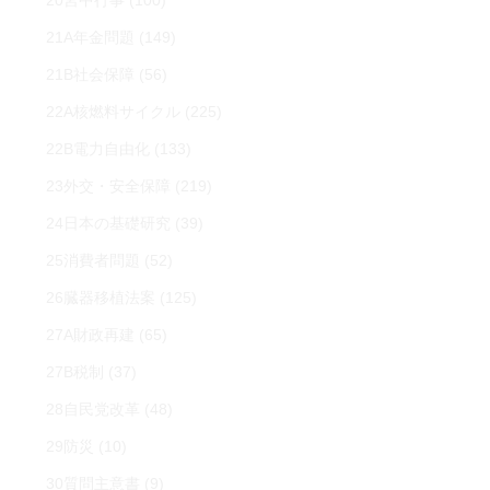
20宮中行事
(100)
21A年金問題
(149)
21B社会保障
(56)
22A核燃料サイクル
(225)
22B電力自由化
(133)
23外交・安全保障
(219)
24日本の基礎研究
(39)
25消費者問題
(52)
26臓器移植法案
(125)
27A財政再建
(65)
27B税制
(37)
28自民党改革
(48)
29防災
(10)
30質問主意書
(9)