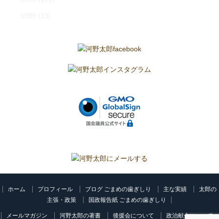
1998
(13)
ホーム
プロフィール
ブログ ごまめの歯ぎしり
主な実績
太郎の
主張・政策
国政報告紙 ごまめの歯ぎしり
メールマガジン
河野太郎の著書
後援会について
政治献金について