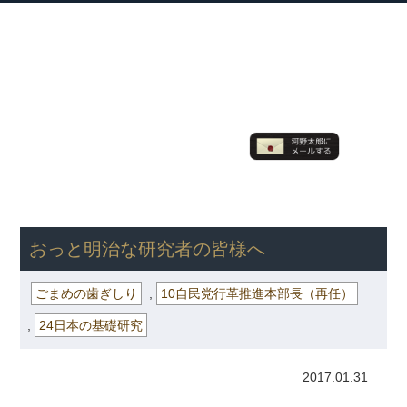
衆議院議員 河野太郎公式サイト
【Kono Taro Official Website】
ホーム
プロフィール
主な実績
Home
Profile
Track Record
ブログ
国政報告紙
Blog
Report
HOME
»
ごまめの歯ぎしり
» おっと明治な研究者の皆様へ
おっと明治な研究者の皆様へ
ごまめの歯ぎしり
,
10自民党行革推進本部長（再任）
,
24日本の基礎研究
2017.01.31