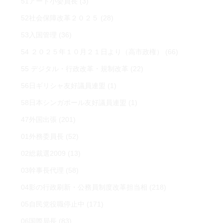
51アート小委員長
(3)
52社会保障改革２０２５
(28)
53入国管理
(36)
54 ２０２５年１０月２１日より（高市政権）
(66)
55 デジタル・行政改革・規制改革
(22)
56日ギリシャ友好議員連盟
(1)
58日本シンガポール友好議員連盟
(1)
47外国出張
(201)
01外務委員長
(52)
02総裁選2009
(13)
03幹事長代理
(58)
04影の行政刷新・公務員制度改革担当相
(218)
05自民党役職停止中
(171)
06国際局長
(83)