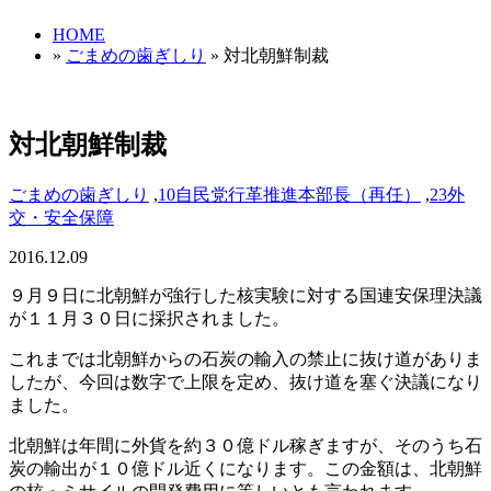
HOME
»
ごまめの歯ぎしり
» 対北朝鮮制裁
対北朝鮮制裁
ごまめの歯ぎしり
,
10自民党行革推進本部長（再任）
,
23外
交・安全保障
2016.12.09
９月９日に北朝鮮が強行した核実験に対する国連安保理決議
が１１月３０日に採択されました。
これまでは北朝鮮からの石炭の輸入の禁止に抜け道がありま
したが、今回は数字で上限を定め、抜け道を塞ぐ決議になり
ました。
北朝鮮は年間に外貨を約３０億ドル稼ぎますが、そのうち石
炭の輸出が１０億ドル近くになります。この金額は、北朝鮮