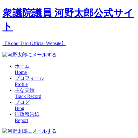
衆議院議員 河野太郎公式サイ
ト
【Kono Taro Official Website】
ホーム
Home
プロフィール
Profile
主な実績
Track Record
ブログ
Blog
国政報告紙
Report