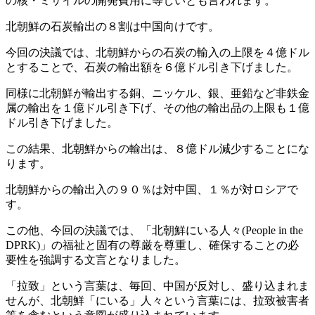
の核・ミサイルの開発費用に等しいとも言われます。
北朝鮮の石炭輸出の８割は中国向けです。
今回の決議では、北朝鮮からの石炭の輸入の上限を４億ドル
とすることで、石炭の輸出額を６億ドル引き下げました。
同様に北朝鮮が輸出する銅、ニッケル、銀、亜鉛など非鉄金
属の輸出を１億ドル引き下げ、その他の輸出品の上限も１億
ドル引き下げました。
この結果、北朝鮮からの輸出は、８億ドル減少することにな
ります。
北朝鮮からの輸出入の９０％は対中国、１％が対ロシアで
す。
この他、今回の決議では、「北朝鮮にいる人々(People in the
DPRK)」の福祉と固有の尊厳を尊重し、確保することの必
要性を強調する文言となりました。
「拉致」という言葉は、毎回、中国が反対し、盛り込まれま
せんが、北朝鮮「にいる」人々という言葉には、拉致被害者