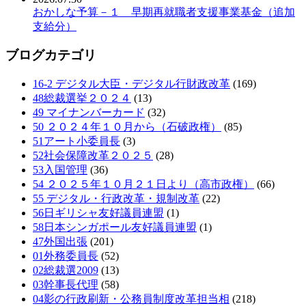
おかしな予算－１ 早期再就職者支援事業基金（追加
支給分）
ブログカテゴリ
16-2 デジタル大臣・デジタル行財政改革
(169)
48総裁選挙２０２４
(13)
49 マイナンバーカード
(32)
50 ２０２４年１０月から（石破政権）
(85)
51アート小委員長
(3)
52社会保障改革２０２５
(28)
53入国管理
(36)
54 ２０２５年１０月２１日より（高市政権）
(66)
55 デジタル・行政改革・規制改革
(22)
56日ギリシャ友好議員連盟
(1)
58日本シンガポール友好議員連盟
(1)
47外国出張
(201)
01外務委員長
(52)
02総裁選2009
(13)
03幹事長代理
(58)
04影の行政刷新・公務員制度改革担当相
(218)