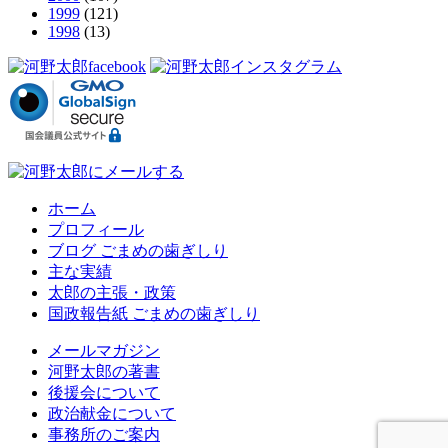
1999
(121)
1998
(13)
ホーム
プロフィール
ブログ ごまめの歯ぎしり
主な実績
太郎の主張・政策
国政報告紙 ごまめの歯ぎしり
メールマガジン
河野太郎の著書
後援会について
政治献金について
事務所のご案内