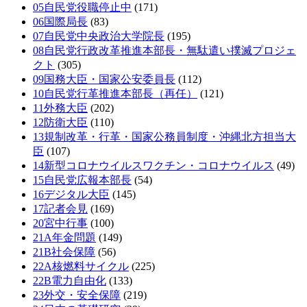
05自民党役職停止中
(171)
06国際局長
(83)
07自民党中央政治大学院長
(195)
08自民党行政改革推進本部長・無駄遣い撲滅プロジェ
クト
(305)
09国務大臣・国家公安委員長
(112)
10自民党行革推進本部長（再任）
(121)
11外務大臣
(202)
12防衛大臣
(110)
13規制改革・行革・国家公務員制度・沖縄北方担当大
臣
(107)
14新型コロナウイルスワクチン・コロナウイルス
(49)
15自民党広報本部長
(54)
16デジタル大臣
(145)
17記者会見
(169)
20宮中行事
(100)
21A年金問題
(149)
21B社会保障
(56)
22A核燃料サイクル
(225)
22B電力自由化
(133)
23外交・安全保障
(219)