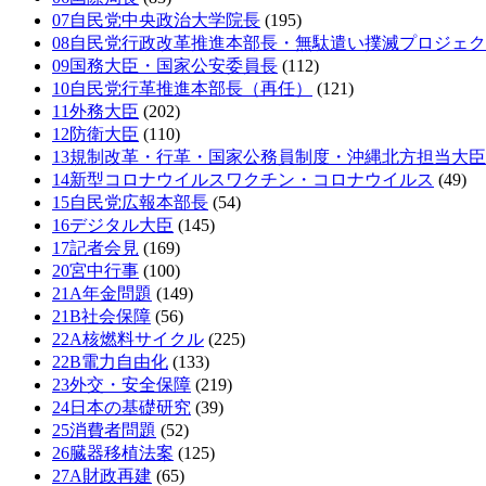
07自民党中央政治大学院長
(195)
08自民党行政改革推進本部長・無駄遣い撲滅プロジェ
09国務大臣・国家公安委員長
(112)
10自民党行革推進本部長（再任）
(121)
11外務大臣
(202)
12防衛大臣
(110)
13規制改革・行革・国家公務員制度・沖縄北方担当大臣
14新型コロナウイルスワクチン・コロナウイルス
(49)
15自民党広報本部長
(54)
16デジタル大臣
(145)
17記者会見
(169)
20宮中行事
(100)
21A年金問題
(149)
21B社会保障
(56)
22A核燃料サイクル
(225)
22B電力自由化
(133)
23外交・安全保障
(219)
24日本の基礎研究
(39)
25消費者問題
(52)
26臓器移植法案
(125)
27A財政再建
(65)