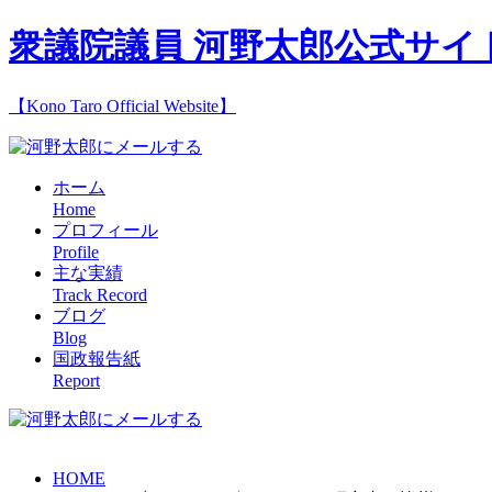
衆議院議員 河野太郎公式サイ
【Kono Taro Official Website】
ホーム
Home
プロフィール
Profile
主な実績
Track Record
ブログ
Blog
国政報告紙
Report
HOME