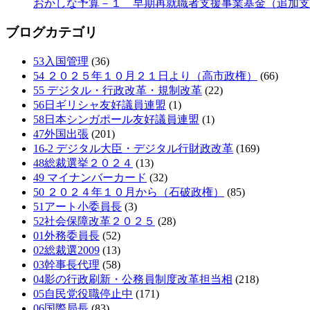
おかしな予算－１ 早期再就職者支援事業基金（追加支
ブログカテゴリ
53入国管理
(36)
54 ２０２５年１０月２１日より（高市政権）
(66)
55 デジタル・行政改革・規制改革
(22)
56日ギリシャ友好議員連盟
(1)
58日本シンガポール友好議員連盟
(1)
47外国出張
(201)
16-2 デジタル大臣・デジタル行財政改革
(169)
48総裁選挙２０２４
(13)
49 マイナンバーカード
(32)
50 ２０２４年１０月から（石破政権）
(85)
51アート小委員長
(3)
52社会保障改革２０２５
(28)
01外務委員長
(52)
02総裁選2009
(13)
03幹事長代理
(58)
04影の行政刷新・公務員制度改革担当相
(218)
05自民党役職停止中
(171)
06国際局長
(83)