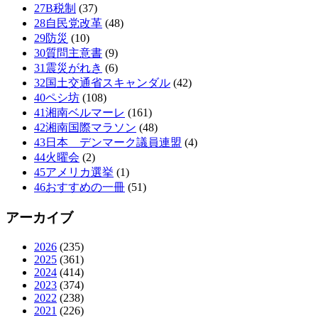
27B税制
(37)
28自民党改革
(48)
29防災
(10)
30質問主意書
(9)
31震災がれき
(6)
32国土交通省スキャンダル
(42)
40ペシ坊
(108)
41湘南ベルマーレ
(161)
42湘南国際マラソン
(48)
43日本 デンマーク議員連盟
(4)
44火曜会
(2)
45アメリカ選挙
(1)
46おすすめの一冊
(51)
アーカイブ
2026
(235)
2025
(361)
2024
(414)
2023
(374)
2022
(238)
2021
(226)