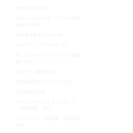
47外国出張
(201)
16-2 デジタル大臣・デジタル行財
政改革
(169)
48総裁選挙２０２４
(13)
49 マイナンバーカード
(32)
50 ２０２４年１０月から（石破政
権）
(85)
51アート小委員長
(3)
52社会保障改革２０２５
(28)
53入国管理
(36)
54 ２０２５年１０月２１日より
（高市政権）
(66)
55 デジタル・行政改革・規制改革
(22)