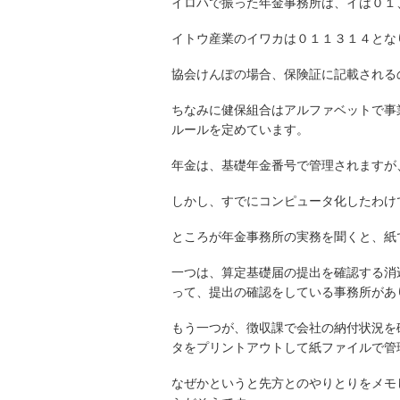
イロハで振った年金事務所は、イは０１
イトウ産業のイワカは０１１３１４とな
協会けんぽの場合、保険証に記載される
ちなみに健保組合はアルファベットで事
ルールを定めています。
年金は、基礎年金番号で管理されますが
しかし、すでにコンピュータ化したわけ
ところが年金事務所の実務を聞くと、紙
一つは、算定基礎届の提出を確認する消
って、提出の確認をしている事務所があ
もう一つが、徴収課で会社の納付状況を
タをプリントアウトして紙ファイルで管
なぜかというと先方とのやりとりをメモ