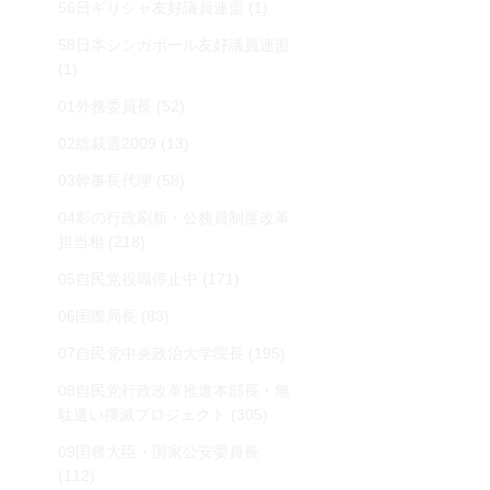
56日ギリシャ友好議員連盟
(1)
58日本シンガポール友好議員連盟
(1)
01外務委員長
(52)
02総裁選2009
(13)
03幹事長代理
(58)
04影の行政刷新・公務員制度改革
担当相
(218)
05自民党役職停止中
(171)
06国際局長
(83)
07自民党中央政治大学院長
(195)
08自民党行政改革推進本部長・無
駄遣い撲滅プロジェクト
(305)
09国務大臣・国家公安委員長
(112)