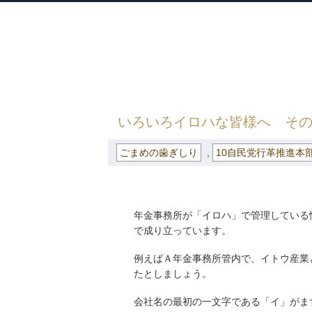
衆議院議員 河野太郎公式サイト
【Kono Taro Official Website】
HOME
»
ごまめの歯ぎしり
» いろいろイ
いろいろイロハな皆様へ そ
ごまめの歯ぎしり
,
10自民党行革推進本
年金事務所が「イロハ」で管理している
で成り立っています。
例えばＡ年金事務所管内で、イトウ産業
たとしましょう。
会社名の最初の一文字である「イ」がま