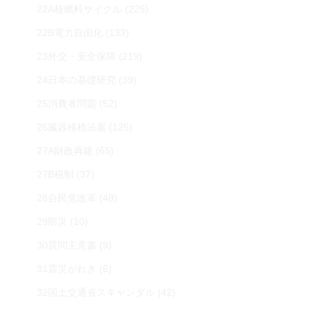
22A核燃料サイクル
(225)
22B電力自由化
(133)
23外交・安全保障
(219)
24日本の基礎研究
(39)
25消費者問題
(52)
26臓器移植法案
(125)
27A財政再建
(65)
27B税制
(37)
28自民党改革
(48)
29防災
(10)
30質問主意書
(9)
31震災がれき
(6)
32国土交通省スキャンダル
(42)