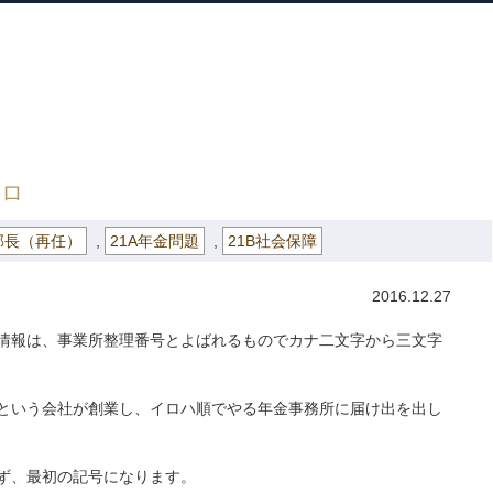
ホーム
プロフィール
主な実績
ブロ
Home
Profile
Track Record
Blog
ロハな皆様へ そのロ
のロ
部長（再任）
,
21A年金問題
,
21B社会保障
2016.12.27
情報は、事業所整理番号とよばれるものでカナ二文字から三文字
という会社が創業し、イロハ順でやる年金事務所に届け出を出し
ず、最初の記号になります。