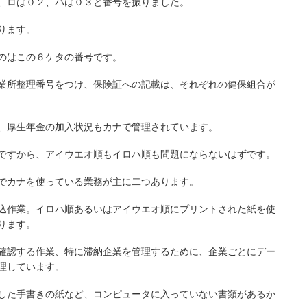
、ロは０２、ハは０３と番号を振りました。
ります。
のはこの６ケタの番号です。
業所整理番号をつけ、保険証への記載は、それぞれの健保組合が
、厚生年金の加入状況もカナで管理されています。
ですから、アイウエオ順もイロハ順も問題にならないはずです。
でカナを使っている業務が主に二つあります。
込作業。イロハ順あるいはアイウエオ順にプリントされた紙を使
ります。
確認する作業、特に滞納企業を管理するために、企業ごとにデー
理しています。
した手書きの紙など、コンピュータに入っていない書類があるか