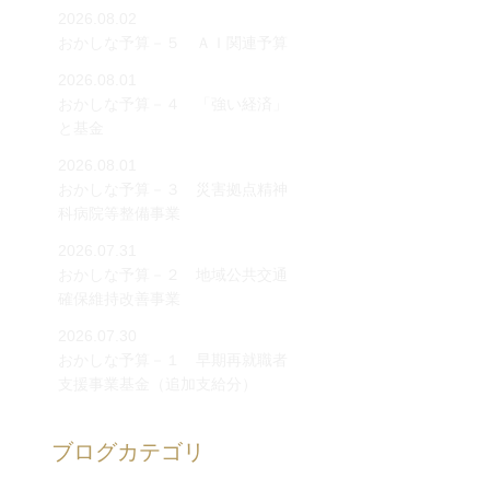
2026.08.02
おかしな予算－５ ＡＩ関連予算
2026.08.01
おかしな予算－４ 「強い経済」
と基金
2026.08.01
おかしな予算－３ 災害拠点精神
科病院等整備事業
2026.07.31
おかしな予算－２ 地域公共交通
確保維持改善事業
2026.07.30
おかしな予算－１ 早期再就職者
支援事業基金（追加支給分）
ブログカテゴリ