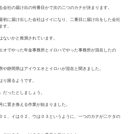
る会社の届け出の何番目かで次の二つのカナが決まります。
最初に届け出した会社はイイになり、二番目に届け出をした会社
ます。
はないかと推測されています。
エオでやった年金事務所とイロハでやった事務所が混在したの
県や静岡県はアイウエオとイロハが混在と聞きました。
はり困るようです。
」だったとしましょう。
号に置き換える作業が始まりました。
０１、イは０２、ウは０３というように、一つのカナが二ケタの