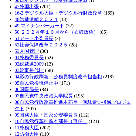
58日本シンガポール友好議員連盟
(1)
47外国出張
(201)
16-2 デジタル大臣・デジタル行財政改革
(169)
48総裁選挙２０２４
(13)
49 マイナンバーカード
(32)
50 ２０２４年１０月から（石破政権）
(85)
51アート小委員長
(3)
52社会保障改革２０２５
(28)
53入国管理
(36)
01外務委員長
(52)
02総裁選2009
(13)
03幹事長代理
(58)
04影の行政刷新・公務員制度改革担当相
(218)
05自民党役職停止中
(171)
06国際局長
(84)
07自民党中央政治大学院長
(195)
08自民党行政改革推進本部長・無駄遣い撲滅プロジェ
クト
(305)
09国務大臣・国家公安委員長
(112)
10自民党行革推進本部長（再任）
(121)
11外務大臣
(202)
12防衛大臣
(110)