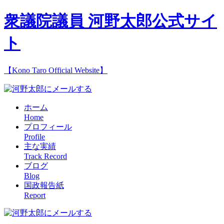
衆議院議員 河野太郎公式サイ
ト
【Kono Taro Official Website】
ホーム
Home
プロフィール
Profile
主な実績
Track Record
ブログ
Blog
国政報告紙
Report