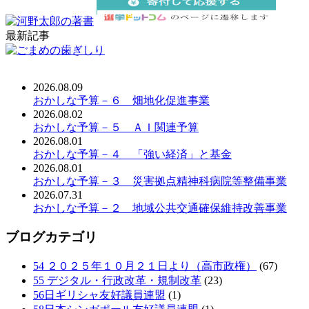
最新記事
2026.08.09
おかしな予算－６ 畑地化促進事業
2026.08.02
おかしな予算－５ ＡＩ関連予算
2026.08.01
おかしな予算－４ 「強い経済」と基金
2026.08.01
おかしな予算－３ 災害拠点精神科病院等整備事業
2026.07.31
おかしな予算－２ 地域公共交通確保維持改善事業
ブログカテゴリ
54 ２０２５年１０月２１日より（高市政権）
(67)
55 デジタル・行政改革・規制改革
(23)
56日ギリシャ友好議員連盟
(1)