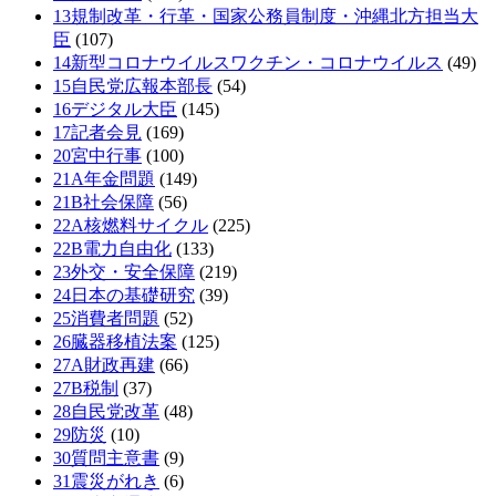
13規制改革・行革・国家公務員制度・沖縄北方担当大
臣
(107)
14新型コロナウイルスワクチン・コロナウイルス
(49)
15自民党広報本部長
(54)
16デジタル大臣
(145)
17記者会見
(169)
20宮中行事
(100)
21A年金問題
(149)
21B社会保障
(56)
22A核燃料サイクル
(225)
22B電力自由化
(133)
23外交・安全保障
(219)
24日本の基礎研究
(39)
25消費者問題
(52)
26臓器移植法案
(125)
27A財政再建
(66)
27B税制
(37)
28自民党改革
(48)
29防災
(10)
30質問主意書
(9)
31震災がれき
(6)