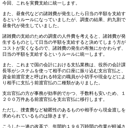
今回、これを実費支給に統一します。
また、昼食代などの諸雑費が発生したら日当の半額を支給す
るというルールになっていましたが、調査の結果、約九割で
昼食代が発生していました。
諸雑費の支給のための調査の人件費を考えると、諸雑費が発
生するものとして日当の半額を支給すると決めてしまう方が
コストが安くなるので、諸雑費の発生の有無にかかわらず、
日当の半額を支給するというルールに統一します。
また、これまで国の会計における支払業務は、役所の会計課
長等がシステムを使って相手の口座に振り込む支出官払と、
資金前渡官吏と呼ばれる特定の職員が小切手や現金などによ
り相手に支払う前渡官払の二種類がありました。
支出官払の方が事務が効率的でかつ、手数料も安いため、１
２００万件ある前渡官払を支出官払に移行します。
ただし、捜査費など秘匿性のあるものや相手から現金渡しを
求められているものは除きます。
こうした一連の改革で、年間約１９６万時間の作業が軽減さ