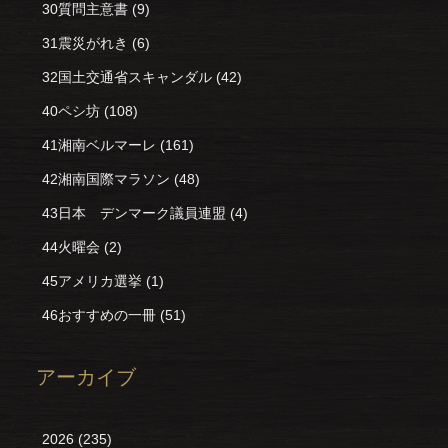
30質問主意書
(9)
31震災がれき
(6)
32国土交通省スキャンダル
(42)
40ペシ坊
(108)
41湘南ベルマーレ
(161)
42湘南国際マラソン
(48)
43日本 デンマーク議員連盟
(4)
44火曜会
(2)
45アメリカ選挙
(1)
46おすすめの一冊
(51)
アーカイブ
2026
(235)