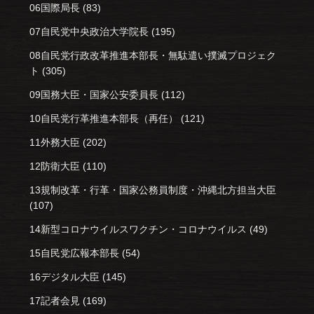
06国際局長
(83)
07自民党中央政治大学院長
(195)
08自民党行政改革推進本部長・無駄遣い撲滅プロジェク
ト
(305)
09国務大臣・国家公安委員長
(112)
10自民党行革推進本部長（再任）
(121)
11外務大臣
(202)
12防衛大臣
(110)
13規制改革・行革・国家公務員制度・沖縄北方担当大臣
(107)
14新型コロナウイルスワクチン・コロナウイルス
(49)
15自民党広報本部長
(54)
16デジタル大臣
(145)
17記者会見
(169)