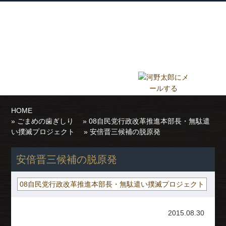
衆議院議員 河野太郎公式サイト
【Kono Taro Official Website】
ホーム
プロフィール
主な実績
Home
Profile
Track Record
ブログ
国政報告紙
Blog
Report
HOME
»
ごまめの歯ぎしり
»
08自民党行政改革推進本部長・無駄遣
い撲滅プロジェクト
» 安倍晋三候補の脱原発
安倍晋三候補の脱原発
08自民党行政改革推進本部長・無駄遣い撲滅プロジェクト
2015.08.30