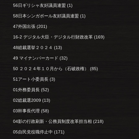
56日ギリシャ友好議員連盟
(1)
58日本シンガポール友好議員連盟
(1)
47外国出張
(201)
16-2 デジタル大臣・デジタル行財政改革
(169)
48総裁選挙２０２４
(13)
49 マイナンバーカード
(32)
50 ２０２４年１０月から（石破政権）
(85)
51アート小委員長
(3)
01外務委員長
(52)
02総裁選2009
(13)
03幹事長代理
(58)
04影の行政刷新・公務員制度改革担当相
(218)
05自民党役職停止中
(171)