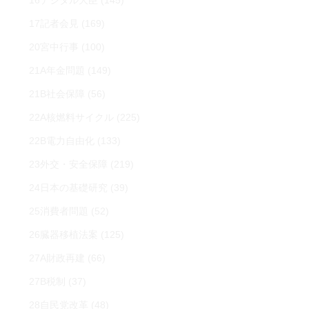
16デジタル大臣
(145)
17記者会見
(169)
20宮中行事
(100)
21A年金問題
(149)
21B社会保障
(56)
22A核燃料サイクル
(225)
22B電力自由化
(133)
23外交・安全保障
(219)
24日本の基礎研究
(39)
25消費者問題
(52)
26臓器移植法案
(125)
27A財政再建
(66)
27B税制
(37)
28自民党改革
(48)