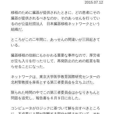
2015.07.12
移植のために臓器が提供されたときに、どの患者にその
臓器が提供されるべきなのか、そのあっせんを行ってい
るのが公益社団法人 日本臓器移植ネットワークという
組織だ。
ところがこの二年間に、あっせんの間違いが三回起きて
いる。
臓器移植の信頼にもかかわる重要な事件なので、厚労省
が立ち入りを行ったりして、再発防止のための処置を取
らせることになった。
ネットワークは、東京大学医学教育国際研究センターの
北村聖教授を座長とする第三者委員会を立ち上げた。
限られた時間の中でこの第三者委員会はかなりきちんと
問題を追究し、報告書を６月９日に出した。
コンピュータがロジックに基づいて解を出すべきところ
に、不必要に人間が判断する部分が残されていて、それ