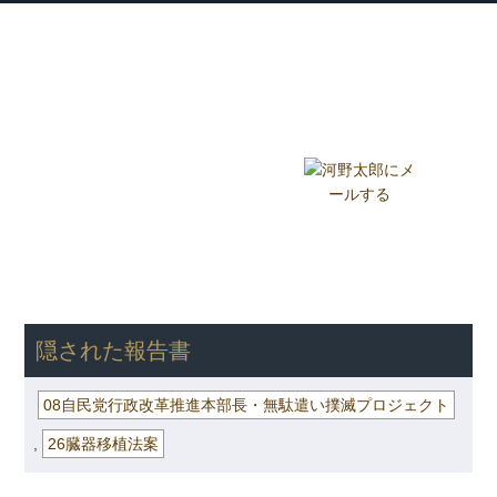
衆議院議員 河野太郎公式サイト
【Kono Taro Official Website】
ホーム
プロフィール
主な実績
Home
Profile
Track Record
ブログ
国政報告紙
Blog
Report
HOME
»
ごまめの歯ぎしり
»
08自民党行政改革推進本部長・無駄遣
い撲滅プロジェクト
» 隠された報告書
隠された報告書
08自民党行政改革推進本部長・無駄遣い撲滅プロジェクト
,
26臓器移植法案