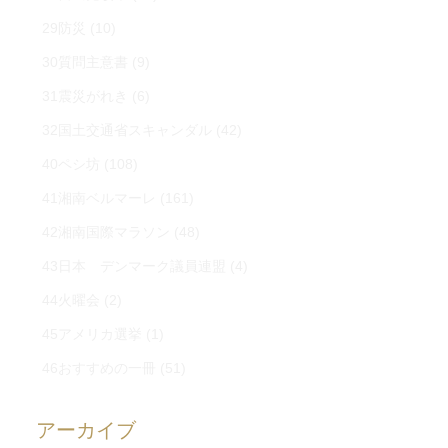
29防災
(10)
30質問主意書
(9)
31震災がれき
(6)
32国土交通省スキャンダル
(42)
40ペシ坊
(108)
41湘南ベルマーレ
(161)
42湘南国際マラソン
(48)
43日本 デンマーク議員連盟
(4)
44火曜会
(2)
45アメリカ選挙
(1)
46おすすめの一冊
(51)
アーカイブ