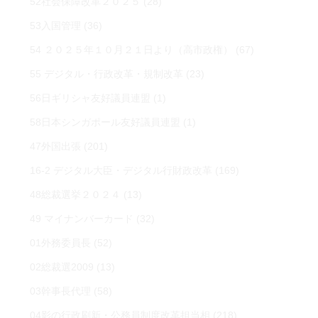
52社会保障改革２０２５
(28)
53入国管理
(36)
54 ２０２５年１０月２１日より（高市政権）
(67)
55 デジタル・行政改革・規制改革
(23)
56日ギリシャ友好議員連盟
(1)
58日本シンガポール友好議員連盟
(1)
47外国出張
(201)
16-2 デジタル大臣・デジタル行財政改革
(169)
48総裁選挙２０２４
(13)
49 マイナンバーカード
(32)
01外務委員長
(52)
02総裁選2009
(13)
03幹事長代理
(58)
04影の行政刷新・公務員制度改革担当相
(218)