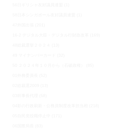
56日ギリシャ友好議員連盟
(1)
58日本シンガポール友好議員連盟
(1)
47外国出張
(201)
16-2 デジタル大臣・デジタル行財政改革
(169)
48総裁選挙２０２４
(13)
49 マイナンバーカード
(32)
50 ２０２４年１０月から（石破政権）
(85)
01外務委員長
(52)
02総裁選2009
(13)
03幹事長代理
(58)
04影の行政刷新・公務員制度改革担当相
(218)
05自民党役職停止中
(171)
06国際局長
(83)