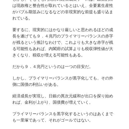
は現政権と整合性が取れているとはいえ、全要素生産性
がバブル期並みになるなどの非現実的な前提も盛り込ま
れている。
要するに、現実的にはかなり厳しいと思われるほどの成
長を遂げても９．４兆円のプライマリーバランスの赤字
が残るという推計なわけで、これよりも大きな赤字が残
る可能性もあれば、内閣府の試算よりも税収弾性値が大
きくなり、税収が増える可能性もある。
だから９．４兆円というのは一つの目安だ。
しかし、プライマリーバランスが黒字化しても、その外
側に国債の利払いがある。
経済成長が実現し、日銀の異次元緩和が出口を探り始め
れば、金利が上がり、国債費が増えていく。
プライマリーバランスを黒字化するというのはあくまで
も一里塚であって、それがゴールではない。