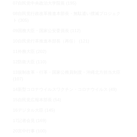
07自民党中央政治大学院長
(195)
08自民党行政改革推進本部長・無駄遣い撲滅プロジェク
ト
(305)
09国務大臣・国家公安委員長
(112)
10自民党行革推進本部長（再任）
(121)
11外務大臣
(202)
12防衛大臣
(110)
13規制改革・行革・国家公務員制度・沖縄北方担当大臣
(107)
14新型コロナウイルスワクチン・コロナウイルス
(49)
15自民党広報本部長
(54)
16デジタル大臣
(145)
17記者会見
(169)
20宮中行事
(100)