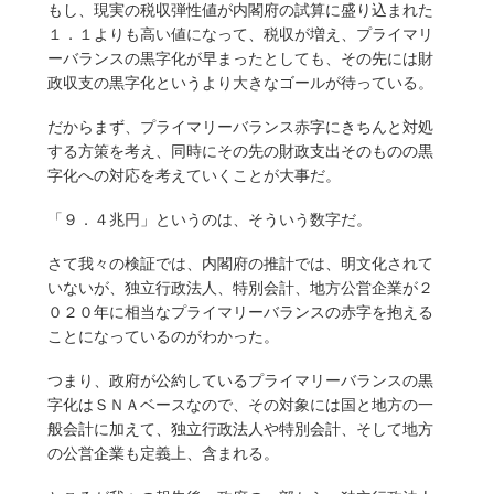
もし、現実の税収弾性値が内閣府の試算に盛り込まれた
１．１よりも高い値になって、税収が増え、プライマリ
ーバランスの黒字化が早まったとしても、その先には財
政収支の黒字化というより大きなゴールが待っている。
だからまず、プライマリーバランス赤字にきちんと対処
する方策を考え、同時にその先の財政支出そのものの黒
字化への対応を考えていくことが大事だ。
「９．４兆円」というのは、そういう数字だ。
さて我々の検証では、内閣府の推計では、明文化されて
いないが、独立行政法人、特別会計、地方公営企業が２
０２０年に相当なプライマリーバランスの赤字を抱える
ことになっているのがわかった。
つまり、政府が公約しているプライマリーバランスの黒
字化はＳＮＡベースなので、その対象には国と地方の一
般会計に加えて、独立行政法人や特別会計、そして地方
の公営企業も定義上、含まれる。