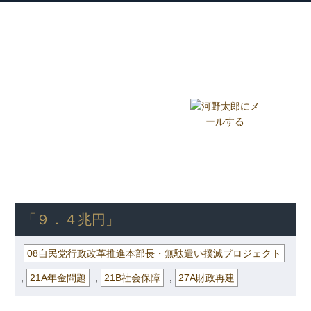
衆議院議員 河野太郎公式サイト
【Kono Taro Official Website】
ホーム
プロフィール
主な実績
Home
Profile
Track Record
ブログ
国政報告紙
Blog
Report
HOME
»
ごまめの歯ぎしり
»
08自民党行政改革推進本部長・無駄遣
い撲滅プロジェクト
» 「９．４兆円」
「９．４兆円」
08自民党行政改革推進本部長・無駄遣い撲滅プロジェクト
,
21A年金問題
,
21B社会保障
,
27A財政再建