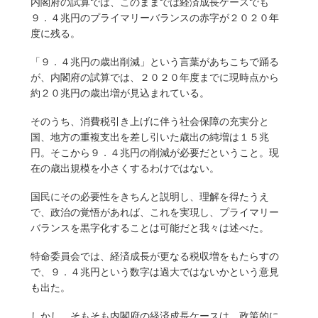
内閣府の試算では、このままでは経済成長ケースでも
９．４兆円のプライマリーバランスの赤字が２０２０年
度に残る。
「９．４兆円の歳出削減」という言葉があちこちで踊る
が、内閣府の試算では、２０２０年度までに現時点から
約２０兆円の歳出増が見込まれている。
そのうち、消費税引き上げに伴う社会保障の充実分と
国、地方の重複支出を差し引いた歳出の純増は１５兆
円。そこから９．４兆円の削減が必要だということ。現
在の歳出規模を小さくするわけではない。
国民にその必要性をきちんと説明し、理解を得たうえ
で、政治の覚悟があれば、これを実現し、プライマリー
バランスを黒字化することは可能だと我々は述べた。
特命委員会では、経済成長が更なる税収増をもたらすの
で、９．４兆円という数字は過大ではないかという意見
も出た。
しかし、そもそも内閣府の経済成長ケースは、政策的に