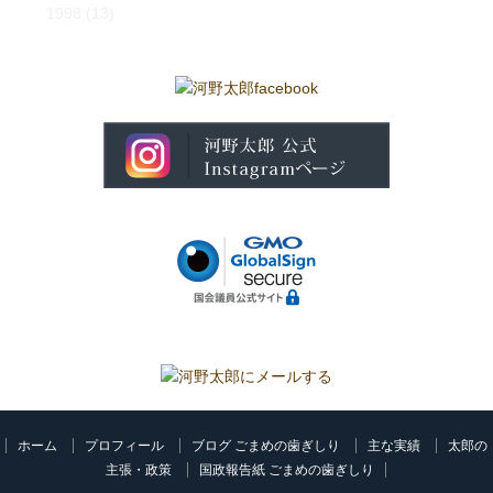
1998
(13)
ホーム
プロフィール
ブログ ごまめの歯ぎしり
主な実績
太郎の
主張・政策
国政報告紙 ごまめの歯ぎしり