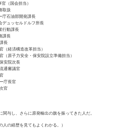
参事官（国会担当）
事務取扱
ルギー庁石油部開発課長
振興会デュッセルドルフ所長
企業行動課長
総務課長
計課長
審議官（経済構造改革担当）
房審議官（原子力安全・保安院設立準備担当）
・保安院次長
務流通審議官
長官
ギー庁長官
務次官
に関与し、さらに原発輸出の旗を振ってきた人だ。
の人の経歴を見てもよくわかる。）