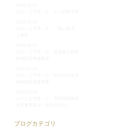
2026.08.02
おかしな予算－５ ＡＩ関連予算
2026.08.01
おかしな予算－４ 「強い経済」
と基金
2026.08.01
おかしな予算－３ 災害拠点精神
科病院等整備事業
2026.07.31
おかしな予算－２ 地域公共交通
確保維持改善事業
2026.07.30
おかしな予算－１ 早期再就職者
支援事業基金（追加支給分）
ブログカテゴリ