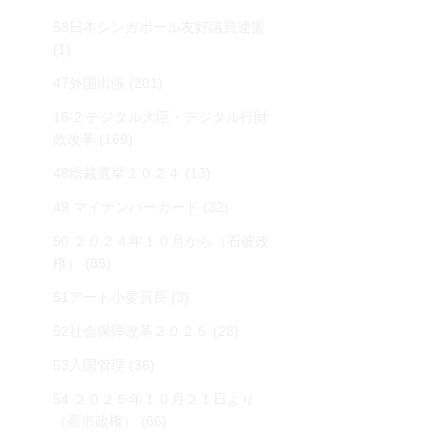
58日本シンガポール友好議員連盟
(1)
47外国出張
(201)
16-2 デジタル大臣・デジタル行財
政改革
(169)
48総裁選挙２０２４
(13)
49 マイナンバーカード
(32)
50 ２０２４年１０月から（石破政
権）
(85)
51アート小委員長
(3)
52社会保障改革２０２５
(28)
53入国管理
(36)
54 ２０２５年１０月２１日より
（高市政権）
(66)