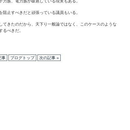
子力族、電力族が跋扈している現実もある。
を阻止すべきだと頑張っている議員もいる。
してきたのだから、天下り一般論ではなく、このケースのような
するべきだ。
記事
ブログトップ
次の記事 »