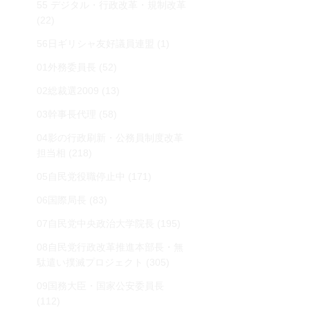
55 デジタル・行政改革・規制改革
(22)
56日ギリシャ友好議員連盟
(1)
01外務委員長
(52)
02総裁選2009
(13)
03幹事長代理
(58)
04影の行政刷新・公務員制度改革
担当相
(218)
05自民党役職停止中
(171)
06国際局長
(83)
07自民党中央政治大学院長
(195)
08自民党行政改革推進本部長・無
駄遣い撲滅プロジェクト
(305)
09国務大臣・国家公安委員長
(112)