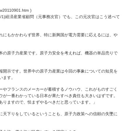
view20110901.htm )
11/9/1)経済産業省顧問（元事務次官）でも、この元次官はこう述べて
れにもかかわらず世界、特に新興国が電力需要に応えるには、や
本の原子力産業です。原子力安全を考えれば、機器の単品売りで
報開示です。世界中の原子力産業は今回の事象についての知見を
います。
ーやフランスのメーカーが蓄積するノウハウ、これがものすごく
ウが一番わかっている日本が果たすべき責任も大きいはずです。
ありますので、怯まずやるべきだと思っています。」
に天下りをしているということも、原子力政策への信頼の失墜に