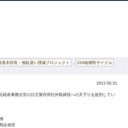
ホーム
プロフィール
主な実績
ブロ
Home
Profile
Track Record
Blog
職停止中
» 原子力官僚の天下り
推進本部長・無駄遣い撲滅プロジェクト
,
22A核燃料サイクル
2012.05.31
元経産事務次官の日立製作所社外取締役への天下りを批判してい
入省
業局企画官