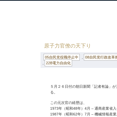
衆議院議員 河野太郎公式サイト
【Kono Taro Official Website】
HOME
»
ごまめの歯ぎしり
»
05自民党役
原子力官僚の天下り
05自民党役職停止中
,
08自民党行政改革
,
22B電力自由化
５月２６日付の朝日新聞「記者有論」が
る。
この元次官の経歴は、
1973年（昭和48年）4月 – 通商産業省
1987年（昭和62年）7月 – 機械情報産