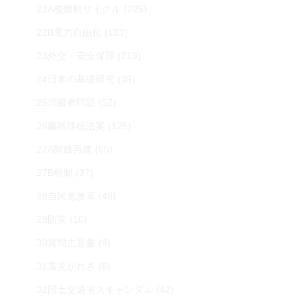
22A核燃料サイクル
(225)
22B電力自由化
(133)
23外交・安全保障
(219)
24日本の基礎研究
(39)
25消費者問題
(52)
26臓器移植法案
(125)
27A財政再建
(65)
27B税制
(37)
28自民党改革
(48)
29防災
(10)
30質問主意書
(9)
31震災がれき
(6)
32国土交通省スキャンダル
(42)