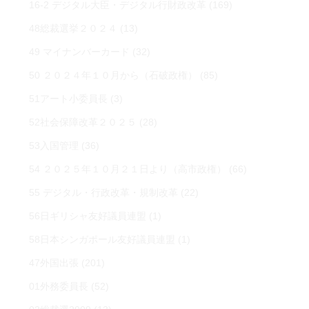
16-2 デジタル大臣・デジタル行財政改革
(169)
48総裁選挙２０２４
(13)
49 マイナンバーカード
(32)
50 ２０２４年１０月から（石破政権）
(85)
51アート小委員長
(3)
52社会保障改革２０２５
(28)
53入国管理
(36)
54 ２０２５年１０月２１日より（高市政権）
(66)
55 デジタル・行政改革・規制改革
(22)
56日ギリシャ友好議員連盟
(1)
58日本シンガポール友好議員連盟
(1)
47外国出張
(201)
01外務委員長
(52)