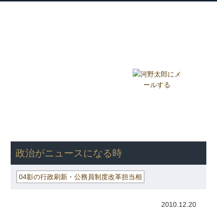
衆議院議員 河野太郎公式サイト
【Kono Taro Official Website】
ホーム
プロフィール
主な実績
Home
Profile
Track Record
ブログ
国政報告紙
Blog
Report
HOME
»
ごまめの歯ぎしり
»
04影の行政刷新・公務員制度改革担当
相
» 政治がニュースになる時
政治がニュースになる時
04影の行政刷新・公務員制度改革担当相
2010.12.20