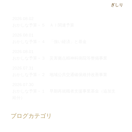
2026.08.02
おかしな予算－５ ＡＩ関連予算
2026.08.01
おかしな予算－４ 「強い経済」と基金
2026.08.01
おかしな予算－３ 災害拠点精神科病院等整備事業
2026.07.31
おかしな予算－２ 地域公共交通確保維持改善事業
2026.07.30
おかしな予算－１ 早期再就職者支援事業基金（追加支
給分）
ブログカテゴリ