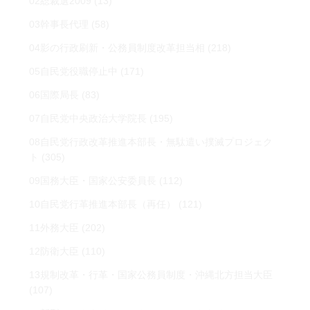
02総裁選2009
(13)
03幹事長代理
(58)
04影の行政刷新・公務員制度改革担当相
(218)
05自民党役職停止中
(171)
06国際局長
(83)
07自民党中央政治大学院長
(195)
08自民党行政改革推進本部長・無駄遣い撲滅プロジェク
ト
(305)
09国務大臣・国家公安委員長
(112)
10自民党行革推進本部長（再任）
(121)
11外務大臣
(202)
12防衛大臣
(110)
13規制改革・行革・国家公務員制度・沖縄北方担当大臣
(107)