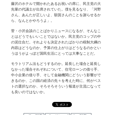
藤沢のホテルで開かれたあるお祝いの席に、民主党の大
先輩の代議士が出席されていた。僕を見るなり、「河野
さん、あんたが正しいよ、額賀さんのことを謝らせるか
ら、なんとかやろうよ」。
菅・小沢会談のことばかりニュースになるが、そんなこ
とはどうでもいいことではないか。民主党のコップの中
の泥仕合だ。それよりも決定されたばかりの税制大綱の
内容はどうなのか、予算の仕上がりはどうなるのかとい
うほうがよっぽど国民生活にとっては大事なことだ。
モラトリアム法もどうするのか。延長した場合と延長し
なかった場合それぞれについて、住宅ローンの借り手、
中小企業の借り手、そして金融機関にどういう影響がで
きるのか、この国の経済の先々を考えた時に、何がベス
トの選択なのか、そろそろそういう報道が主流になって
も良いのではないか。