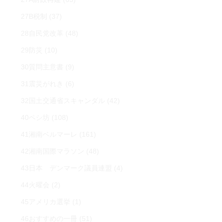
27B税制
(37)
28自民党改革
(48)
29防災
(10)
30質問主意書
(9)
31震災がれき
(6)
32国土交通省スキャンダル
(42)
40ペシ坊
(108)
41湘南ベルマーレ
(161)
42湘南国際マラソン
(48)
43日本 デンマーク議員連盟
(4)
44火曜会
(2)
45アメリカ選挙
(1)
46おすすめの一冊
(51)