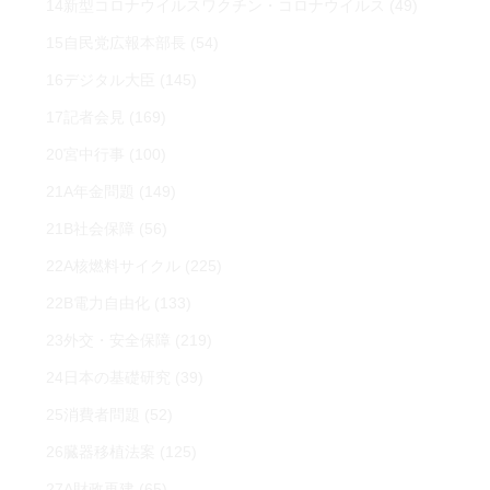
14新型コロナウイルスワクチン・コロナウイルス
(49)
15自民党広報本部長
(54)
16デジタル大臣
(145)
17記者会見
(169)
20宮中行事
(100)
21A年金問題
(149)
21B社会保障
(56)
22A核燃料サイクル
(225)
22B電力自由化
(133)
23外交・安全保障
(219)
24日本の基礎研究
(39)
25消費者問題
(52)
26臓器移植法案
(125)
27A財政再建
(65)