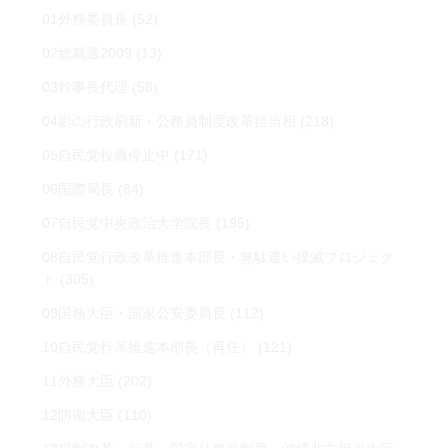
01外務委員長
(52)
02総裁選2009
(13)
03幹事長代理
(58)
04影の行政刷新・公務員制度改革担当相
(218)
05自民党役職停止中
(171)
06国際局長
(84)
07自民党中央政治大学院長
(195)
08自民党行政改革推進本部長・無駄遣い撲滅プロジェク
ト
(305)
09国務大臣・国家公安委員長
(112)
10自民党行革推進本部長（再任）
(121)
11外務大臣
(202)
12防衛大臣
(110)