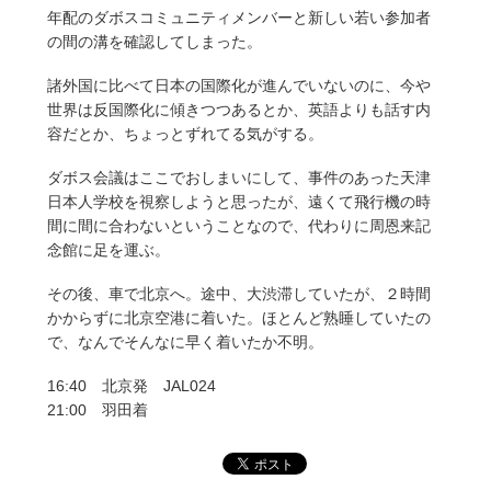
年配のダボスコミュニティメンバーと新しい若い参加者
の間の溝を確認してしまった。
諸外国に比べて日本の国際化が進んでいないのに、今や
世界は反国際化に傾きつつあるとか、英語よりも話す内
容だとか、ちょっとずれてる気がする。
ダボス会議はここでおしまいにして、事件のあった天津
日本人学校を視察しようと思ったが、遠くて飛行機の時
間に間に合わないということなので、代わりに周恩来記
念館に足を運ぶ。
その後、車で北京へ。途中、大渋滞していたが、２時間
かからずに北京空港に着いた。ほとんど熟睡していたの
で、なんでそんなに早く着いたか不明。
16:40 北京発 JAL024
21:00 羽田着