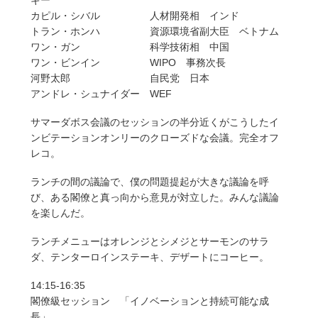
ギー
カピル・シバル 人材開発相 インド
トラン・ホンハ 資源環境省副大臣 ベトナム
ワン・ガン 科学技術相 中国
ワン・ビンイン WIPO 事務次長
河野太郎 自民党 日本
アンドレ・シュナイダー WEF
サマーダボス会議のセッションの半分近くがこうしたイ
ンビテーションオンリーのクローズドな会議。完全オフ
レコ。
ランチの間の議論で、僕の問題提起が大きな議論を呼
び、ある閣僚と真っ向から意見が対立した。みんな議論
を楽しんだ。
ランチメニューはオレンジとシメジとサーモンのサラ
ダ、テンターロインステーキ、デザートにコーヒー。
14:15-16:35
閣僚級セッション 「イノベーションと持続可能な成
長」