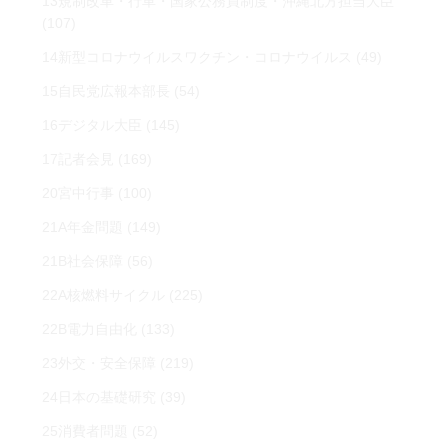
13規制改革・行革・国家公務員制度・沖縄北方担当大臣
(107)
14新型コロナウイルスワクチン・コロナウイルス
(49)
15自民党広報本部長
(54)
16デジタル大臣
(145)
17記者会見
(169)
20宮中行事
(100)
21A年金問題
(149)
21B社会保障
(56)
22A核燃料サイクル
(225)
22B電力自由化
(133)
23外交・安全保障
(219)
24日本の基礎研究
(39)
25消費者問題
(52)