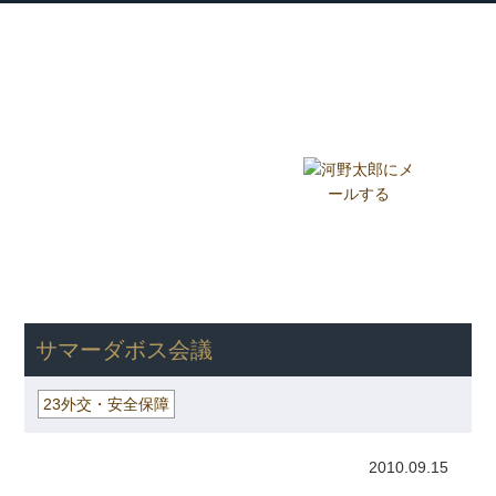
衆議院議員 河野太郎公式サイト
【Kono Taro Official Website】
ホーム
プロフィール
主な実績
Home
Profile
Track Record
ブログ
国政報告紙
Blog
Report
HOME
»
ごまめの歯ぎしり
»
23外交・安全保障
» サマーダボス会
議
サマーダボス会議
23外交・安全保障
2010.09.15