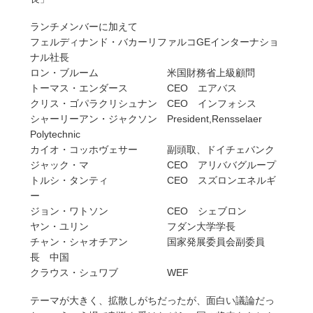
ランチメンバーに加えて
フェルディナンド・バカーリファルコGEインターナショ
ナル社長
ロン・ブルーム 米国財務省上級顧問
トーマス・エンダース CEO エアバス
クリス・ゴパラクリシュナン CEO インフォシス
シャーリーアン・ジャクソン President,Rensselaer
Polytechnic
カイオ・コッホヴェサー 副頭取、ドイチェバンク
ジャック・マ CEO アリババグループ
トルシ・タンティ CEO スズロンエネルギ
ー
ジョン・ワトソン CEO シェブロン
ヤン・ユリン フダン大学学長
チャン・シャオチアン 国家発展委員会副委員
長 中国
クラウス・シュワブ WEF
テーマが大きく、拡散しがちだったが、面白い議論だっ