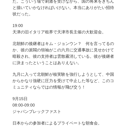
た。こういう場で刺激を受けながら、国の将来をきちん
と描いていかなければいけない。本当にありがたい招待
状だった。
19:00
天津の旧イタリア租界で天津市長主催の大歓迎会。
北朝鮮の後継者はキム・ジョンウン？ 何を言ってるの
か、彼の派閥の領袖がこの六月に交通事故に見せかけて
暗殺され、彼の支持者は雲散霧消している。彼が後継者
に決まったということはありえない。
九月に入って北朝鮮が核実験を強行しようとして、中国
からかなり強硬に圧力を受けて中止した等など、このコ
ミュニティならではの情報が飛び交う！
9月15日
08:00-09:00
ジャパンブレックファスト
日本からの参加者によるプライベートな朝食会。