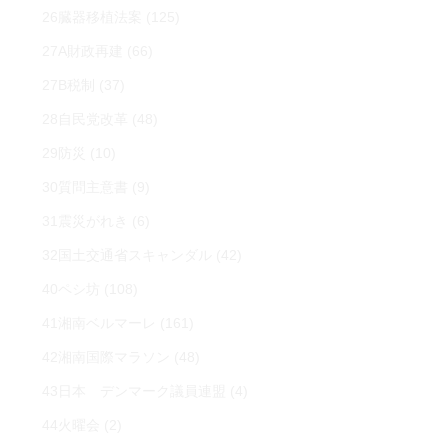
26臓器移植法案
(125)
27A財政再建
(66)
27B税制
(37)
28自民党改革
(48)
29防災
(10)
30質問主意書
(9)
31震災がれき
(6)
32国土交通省スキャンダル
(42)
40ペシ坊
(108)
41湘南ベルマーレ
(161)
42湘南国際マラソン
(48)
43日本 デンマーク議員連盟
(4)
44火曜会
(2)