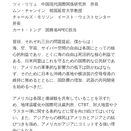
ツィ・リリュ 中国現代国際関係研究所 所長
ムン・チャンイン 韓国延世大学教授
チャールズ・モリソン イースト・ウェストセンター
所長
カート・トング 国務省APEC担当
冒頭、それぞれ三分の問題提起。僕からは：
海、空、宇宙、サイバー空間の自由は各国にとっての核
心的利益であり、とくに海の自由は死活的な核心利益で
ある。日米同盟はこれを守るための国際的な公共財であ
り、アメリカの軍事的な影響力の低下は防がねばなら
ず、そのために日本も沖縄の基地や横須賀の空母母港の
維持に努めるとともに、国防費の増加、武器の共同開発
を始めるべきだ。
アメリカは各国と価値観を共有していることを示すた
め、地球温暖化や国際司法裁判所、CTBT、対人地雷やク
ラスター弾に関する条約などに背を向け続けてはいけな
い。また、アジアからの移民はアメリカとアジアとの結
びつきを強め、アメリカがアジアにコミットする強い理
由にもなる。