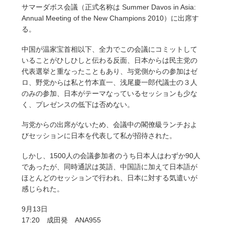
サマーダボス会議（正式名称は Summer Davos in Asia:
Annual Meeting of the New Champions 2010）に出席す
る。
中国が温家宝首相以下、全力でこの会議にコミットして
いることがひしひしと伝わる反面、日本からは民主党の
代表選挙と重なったこともあり、与党側からの参加はゼ
ロ、野党からは私と竹本直一、浅尾慶一郎代議士の３人
のみの参加、日本がテーマなっているセッションも少な
く、プレゼンスの低下は否めない。
与党からの出席がないため、会議中の閣僚級ランチおよ
びセッションに日本を代表して私が招待された。
しかし、1500人の会議参加者のうち日本人はわずか90人
であったが、同時通訳は英語、中国語に加えて日本語が
ほとんどのセッションで行われ、日本に対する気遣いが
感じられた。
9月13日
17:20 成田発 ANA955