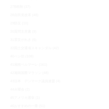
27B税制
(37)
28自民党改革
(48)
29防災
(10)
30質問主意書
(9)
31震災がれき
(6)
32国土交通省スキャンダル
(42)
40ペシ坊
(108)
41湘南ベルマーレ
(161)
42湘南国際マラソン
(48)
43日本 デンマーク議員連盟
(4)
44火曜会
(2)
45アメリカ選挙
(1)
46おすすめの一冊
(51)