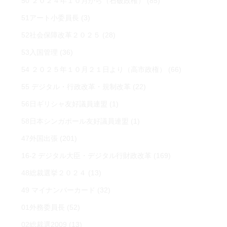
50 ２０２４年１０月から（石破政権）
(85)
51アート小委員長
(3)
52社会保障改革２０２５
(28)
53入国管理
(36)
54 ２０２５年１０月２１日より（高市政権）
(66)
55 デジタル・行政改革・規制改革
(22)
56日ギリシャ友好議員連盟
(1)
58日本シンガポール友好議員連盟
(1)
47外国出張
(201)
16-2 デジタル大臣・デジタル行財政改革
(169)
48総裁選挙２０２４
(13)
49 マイナンバーカード
(32)
01外務委員長
(52)
02総裁選2009
(13)