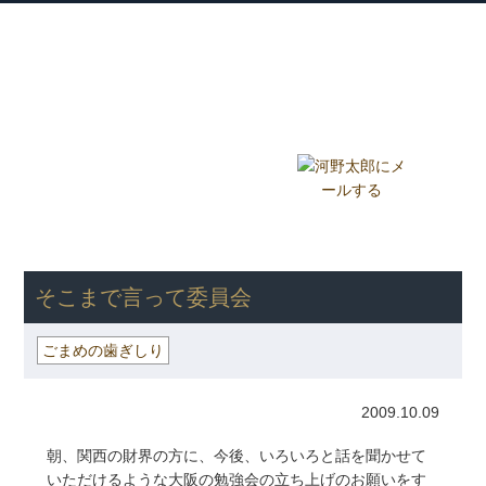
衆議院議員 河野太郎公式サイト
【Kono Taro Official Website】
ホーム
プロフィール
主な実績
Home
Profile
Track Record
ブログ
国政報告紙
Blog
Report
HOME
»
ごまめの歯ぎしり
» そこまで言って委員会
そこまで言って委員会
ごまめの歯ぎしり
2009.10.09
朝、関西の財界の方に、今後、いろいろと話を聞かせて
いただけるような大阪の勉強会の立ち上げのお願いをす