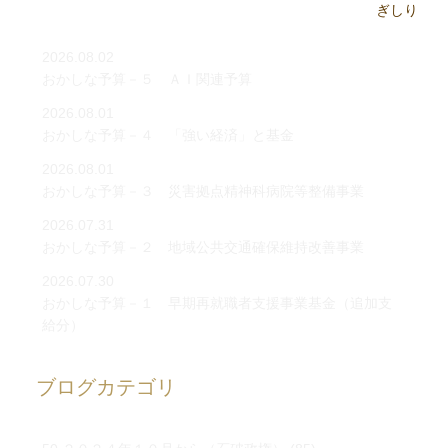
2026.08.02
おかしな予算－５ ＡＩ関連予算
2026.08.01
おかしな予算－４ 「強い経済」と基金
2026.08.01
おかしな予算－３ 災害拠点精神科病院等整備事業
2026.07.31
おかしな予算－２ 地域公共交通確保維持改善事業
2026.07.30
おかしな予算－１ 早期再就職者支援事業基金（追加支
給分）
ブログカテゴリ