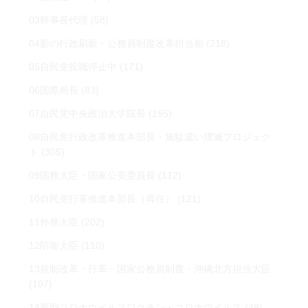
03幹事長代理
(58)
04影の行政刷新・公務員制度改革担当相
(218)
05自民党役職停止中
(171)
06国際局長
(83)
07自民党中央政治大学院長
(195)
08自民党行政改革推進本部長・無駄遣い撲滅プロジェク
ト
(305)
09国務大臣・国家公安委員長
(112)
10自民党行革推進本部長（再任）
(121)
11外務大臣
(202)
12防衛大臣
(110)
13規制改革・行革・国家公務員制度・沖縄北方担当大臣
(107)
14新型コロナウイルスワクチン・コロナウイルス
(49)