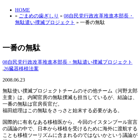
HOME
»
ごまめの歯ぎしり
»
08自民党行政改革推進本部長・
無駄遣い撲滅プロジェクト
» 一番の無駄
一番の無駄
08自民党行政改革推進本部長・無駄遣い撲滅プロジェクト
,
26臓器移植法案
2008.06.23
無駄使い撲滅プロジェクトチームのその他チーム（河野太郎
主査）は、内閣官房の無駄撲滅も担当しているが、結論は、
一番の無駄は官房長官だ。
福田総理はこの無駄をさっさと始末する必要がある。
国際的に有名なある移植医から、今回のイスタンブール宣言
の議論の中で、日本から移植を受けるために海外に渡航する
ことも移植ツーリズムに含まれるのではないかという議論が