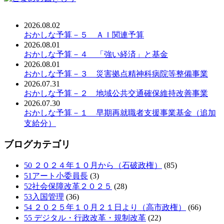
2026.08.02
おかしな予算－５ ＡＩ関連予算
2026.08.01
おかしな予算－４ 「強い経済」と基金
2026.08.01
おかしな予算－３ 災害拠点精神科病院等整備事業
2026.07.31
おかしな予算－２ 地域公共交通確保維持改善事業
2026.07.30
おかしな予算－１ 早期再就職者支援事業基金（追加
支給分）
ブログカテゴリ
50 ２０２４年１０月から（石破政権）
(85)
51アート小委員長
(3)
52社会保障改革２０２５
(28)
53入国管理
(36)
54 ２０２５年１０月２１日より（高市政権）
(66)
55 デジタル・行政改革・規制改革
(22)