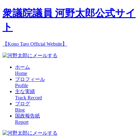
衆議院議員 河野太郎公式サイ
ト
【Kono Taro Official Website】
ホーム
Home
プロフィール
Profile
主な実績
Track Record
ブログ
Blog
国政報告紙
Report