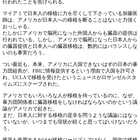
行われたことを告げられる。
マイアミで日本人の移植に力を尽くして下さっている加藤医
師は、アメリカが日本人への移植を断ることはないと力強く
おっしゃる。
たしかにアメリカで脳死になった外国人からも臓器の提供は
行われている。しかし、アメリカで脳死になった日本人から
の臓器提供と日本人への臓器移植は、数的にはバランスしな
いのも事実だろう。
つい最近も、本来、アメリカに入国できないはずの日本の暴
力団組長が、FBIに情報提供するという理由で入国を許可さ
れ、UCLAで移植を受けたというニュースがロサンゼルスタ
イムズにスクープされた。
アメリカでもいろいろな人が移植を待っているのに、なぜ、
暴力団関係者に臓器移植をしなければならないのかという議
論がアメリカで起きた。
まだ、日本人に対する移植の是非を問うような議論にはなっ
ていないが、いつまでも現状が続くと思ってはいけないだろ
う。
臓器を売買するだけが移植ツーリズムではなく、国内で移植