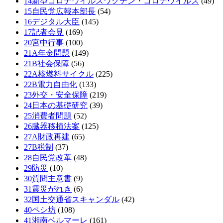
14新型コロナウイルスワクチン・コロナウイルス
(49)
15自民党広報本部長
(54)
16デジタル大臣
(145)
17記者会見
(169)
20宮中行事
(100)
21A年金問題
(149)
21B社会保障
(56)
22A核燃料サイクル
(225)
22B電力自由化
(133)
23外交・安全保障
(219)
24日本の基礎研究
(39)
25消費者問題
(52)
26臓器移植法案
(125)
27A財政再建
(65)
27B税制
(37)
28自民党改革
(48)
29防災
(10)
30質問主意書
(9)
31震災がれき
(6)
32国土交通省スキャンダル
(42)
40ペシ坊
(108)
41湘南ベルマーレ
(161)