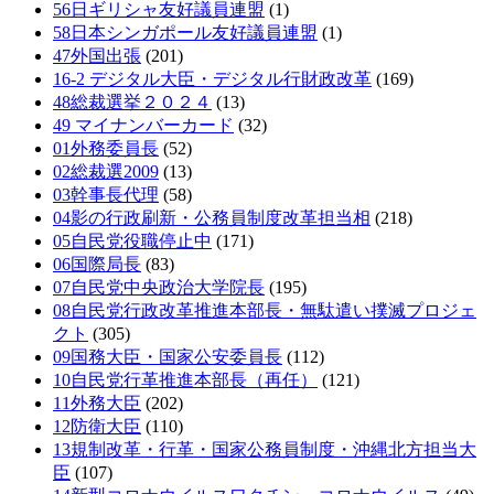
56日ギリシャ友好議員連盟
(1)
58日本シンガポール友好議員連盟
(1)
47外国出張
(201)
16-2 デジタル大臣・デジタル行財政改革
(169)
48総裁選挙２０２４
(13)
49 マイナンバーカード
(32)
01外務委員長
(52)
02総裁選2009
(13)
03幹事長代理
(58)
04影の行政刷新・公務員制度改革担当相
(218)
05自民党役職停止中
(171)
06国際局長
(83)
07自民党中央政治大学院長
(195)
08自民党行政改革推進本部長・無駄遣い撲滅プロジェ
クト
(305)
09国務大臣・国家公安委員長
(112)
10自民党行革推進本部長（再任）
(121)
11外務大臣
(202)
12防衛大臣
(110)
13規制改革・行革・国家公務員制度・沖縄北方担当大
臣
(107)