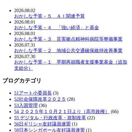
2026.08.02
おかしな予算－５ ＡＩ関連予算
2026.08.01
おかしな予算－４ 「強い経済」と基金
2026.08.01
おかしな予算－３ 災害拠点精神科病院等整備事業
2026.07.31
おかしな予算－２ 地域公共交通確保維持改善事業
2026.07.30
おかしな予算－１ 早期再就職者支援事業基金（追加
支給分）
ブログカテゴリ
51アート小委員長
(3)
52社会保障改革２０２５
(28)
53入国管理
(36)
54 ２０２５年１０月２１日より（高市政権）
(66)
55 デジタル・行政改革・規制改革
(22)
56日ギリシャ友好議員連盟
(1)
58日本シンガポール友好議員連盟
(1)