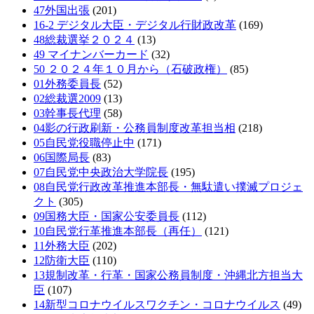
47外国出張
(201)
16-2 デジタル大臣・デジタル行財政改革
(169)
48総裁選挙２０２４
(13)
49 マイナンバーカード
(32)
50 ２０２４年１０月から（石破政権）
(85)
01外務委員長
(52)
02総裁選2009
(13)
03幹事長代理
(58)
04影の行政刷新・公務員制度改革担当相
(218)
05自民党役職停止中
(171)
06国際局長
(83)
07自民党中央政治大学院長
(195)
08自民党行政改革推進本部長・無駄遣い撲滅プロジェ
クト
(305)
09国務大臣・国家公安委員長
(112)
10自民党行革推進本部長（再任）
(121)
11外務大臣
(202)
12防衛大臣
(110)
13規制改革・行革・国家公務員制度・沖縄北方担当大
臣
(107)
14新型コロナウイルスワクチン・コロナウイルス
(49)