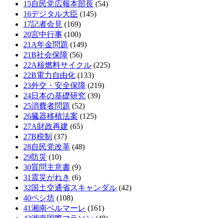
15自民党広報本部長
(54)
16デジタル大臣
(145)
17記者会見
(169)
20宮中行事
(100)
21A年金問題
(149)
21B社会保障
(56)
22A核燃料サイクル
(225)
22B電力自由化
(133)
23外交・安全保障
(219)
24日本の基礎研究
(39)
25消費者問題
(52)
26臓器移植法案
(125)
27A財政再建
(65)
27B税制
(37)
28自民党改革
(48)
29防災
(10)
30質問主意書
(9)
31震災がれき
(6)
32国土交通省スキャンダル
(42)
40ペシ坊
(108)
41湘南ベルマーレ
(161)