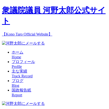
衆議院議員 河野太郎公式サイ
ト
【Kono Taro Official Website】
ホーム
Home
プロフィール
Profile
主な実績
Track Record
ブログ
Blog
国政報告紙
Report