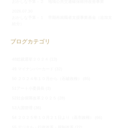
おかしな予算－２ 地域公共交通確保維持改善事業
2026.07.30
おかしな予算－１ 早期再就職者支援事業基金（追加支
給分）
ブログカテゴリ
48総裁選挙２０２４
(13)
49 マイナンバーカード
(32)
50 ２０２４年１０月から（石破政権）
(85)
51アート小委員長
(3)
52社会保障改革２０２５
(28)
53入国管理
(36)
54 ２０２５年１０月２１日より（高市政権）
(66)
55 デジタル・行政改革・規制改革
(22)