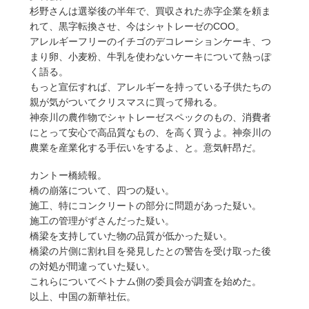
杉野さんは選挙後の半年で、買収された赤字企業を頼ま
れて、黒字転換させ、今はシャトレーゼのCOO。
アレルギーフリーのイチゴのデコレーションケーキ、つ
まり卵、小麦粉、牛乳を使わないケーキについて熱っぽ
く語る。
もっと宣伝すれば、アレルギーを持っている子供たちの
親が気がついてクリスマスに買って帰れる。
神奈川の農作物でシャトレーゼスペックのもの、消費者
にとって安心で高品質なもの、を高く買うよ。神奈川の
農業を産業化する手伝いをするよ、と。意気軒昂だ。
カントー橋続報。
橋の崩落について、四つの疑い。
施工、特にコンクリートの部分に問題があった疑い。
施工の管理がずさんだった疑い。
橋梁を支持していた物の品質が低かった疑い。
橋梁の片側に割れ目を発見したとの警告を受け取った後
の対処が間違っていた疑い。
これらについてベトナム側の委員会が調査を始めた。
以上、中国の新華社伝。