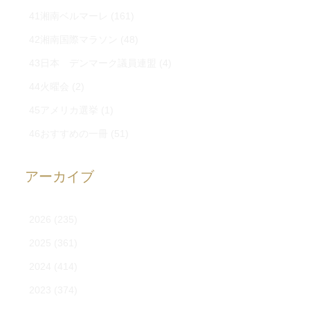
41湘南ベルマーレ
(161)
42湘南国際マラソン
(48)
43日本 デンマーク議員連盟
(4)
44火曜会
(2)
45アメリカ選挙
(1)
46おすすめの一冊
(51)
アーカイブ
2026
(235)
2025
(361)
2024
(414)
2023
(374)