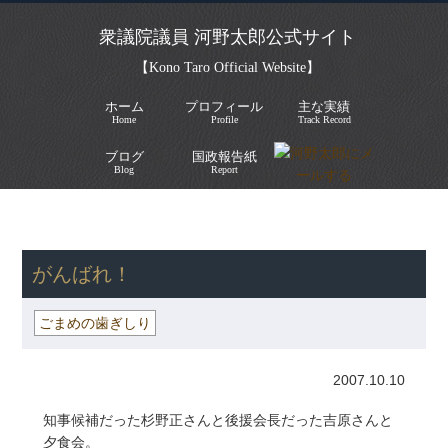
衆議院議員 河野太郎公式サイト
【Kono Taro Official Website】
ホーム
プロフィール
主な実績
Home
Profile
Track Record
ブログ
国政報告紙
Blog
Report
HOME
»
ごまめの歯ぎしり
» がんばれ！
がんばれ！
ごまめの歯ぎしり
2007.10.10
知事候補だった杉野正さんと後援会長だった吉原さんと
夕食会。