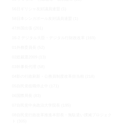
56日ギリシャ友好議員連盟
(1)
58日本シンガポール友好議員連盟
(1)
47外国出張
(201)
16-2 デジタル大臣・デジタル行財政改革
(169)
01外務委員長
(52)
02総裁選2009
(13)
03幹事長代理
(58)
04影の行政刷新・公務員制度改革担当相
(218)
05自民党役職停止中
(171)
06国際局長
(83)
07自民党中央政治大学院長
(195)
08自民党行政改革推進本部長・無駄遣い撲滅プロジェク
ト
(305)