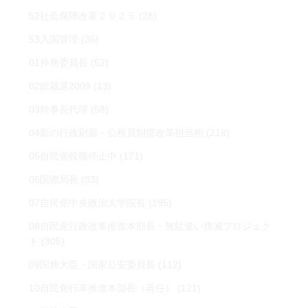
52社会保障改革２０２５
(28)
53入国管理
(36)
01外務委員長
(52)
02総裁選2009
(13)
03幹事長代理
(58)
04影の行政刷新・公務員制度改革担当相
(218)
05自民党役職停止中
(171)
06国際局長
(83)
07自民党中央政治大学院長
(195)
08自民党行政改革推進本部長・無駄遣い撲滅プロジェク
ト
(305)
09国務大臣・国家公安委員長
(112)
10自民党行革推進本部長（再任）
(121)