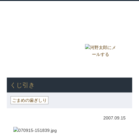
衆議院議員 河野太郎公式サイト
【Kono Taro Official Website】
ホーム
プロフィール
主な実績
Home
Profile
Track Record
ブログ
国政報告紙
Blog
Report
HOME
»
ごまめの歯ぎしり
» くじ引き
くじ引き
ごまめの歯ぎしり
2007.09.15