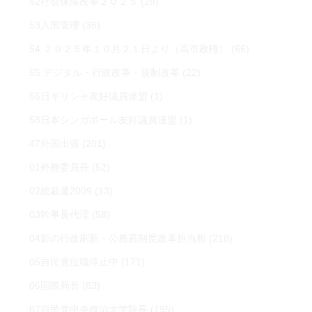
52社会保障改革２０２５
(28)
53入国管理
(36)
54 ２０２５年１０月２１日より（高市政権）
(66)
55 デジタル・行政改革・規制改革
(22)
56日ギリシャ友好議員連盟
(1)
58日本シンガポール友好議員連盟
(1)
47外国出張
(201)
01外務委員長
(52)
02総裁選2009
(13)
03幹事長代理
(58)
04影の行政刷新・公務員制度改革担当相
(218)
05自民党役職停止中
(171)
06国際局長
(83)
07自民党中央政治大学院長
(195)