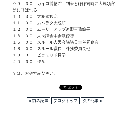
０９：３０ カイロ博物館、到着とほぼ同時に大統領官
邸に呼ばれる
１０：３０ 大統領官邸
１１：００ ムバラク大統領
１２：００ ムーサ アラブ連盟事務総長
１３：００ 人民議会本会議傍聴
１５：００ スルール人民会議議長主催昼食会
１６：００ スルール議長、外務委員長他
１８：３０ ピラミッド見学
２０：３０ 夕食
では、おやすみなさい。
« 前の記事
ブログトップ
次の記事 »