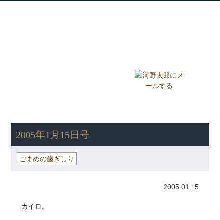
衆議院議員 河野太郎公式サイト
【Kono Taro Official Website】
ホーム
プロフィール
主な実績
Home
Profile
Track Record
ブログ
国政報告紙
Blog
Report
HOME
»
ごまめの歯ぎしり
» 2005年1月15日号
2005年1月15日号
ごまめの歯ぎしり
2005.01.15
カイロ。