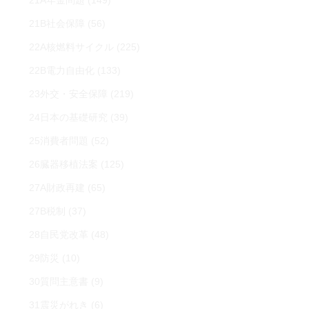
21A年金問題
(149)
21B社会保障
(56)
22A核燃料サイクル
(225)
22B電力自由化
(133)
23外交・安全保障
(219)
24日本の基礎研究
(39)
25消費者問題
(52)
26臓器移植法案
(125)
27A財政再建
(65)
27B税制
(37)
28自民党改革
(48)
29防災
(10)
30質問主意書
(9)
31震災がれき
(6)