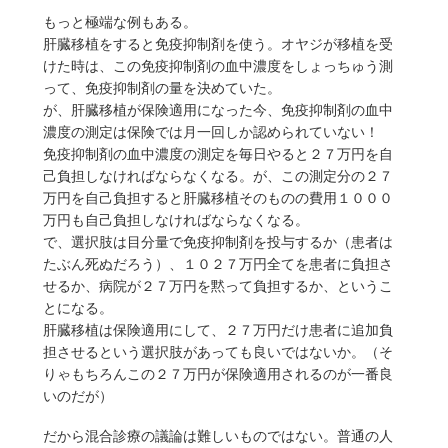
もっと極端な例もある。
肝臓移植をすると免疫抑制剤を使う。オヤジが移植を受
けた時は、この免疫抑制剤の血中濃度をしょっちゅう測
って、免疫抑制剤の量を決めていた。
が、肝臓移植が保険適用になった今、免疫抑制剤の血中
濃度の測定は保険では月一回しか認められていない！
免疫抑制剤の血中濃度の測定を毎日やると２７万円を自
己負担しなければならなくなる。が、この測定分の２７
万円を自己負担すると肝臓移植そのものの費用１０００
万円も自己負担しなければならなくなる。
で、選択肢は目分量で免疫抑制剤を投与するか（患者は
たぶん死ぬだろう）、１０２７万円全てを患者に負担さ
せるか、病院が２７万円を黙って負担するか、というこ
とになる。
肝臓移植は保険適用にして、２７万円だけ患者に追加負
担させるという選択肢があっても良いではないか。（そ
りゃもちろんこの２７万円が保険適用されるのが一番良
いのだが）
だから混合診療の議論は難しいものではない。普通の人