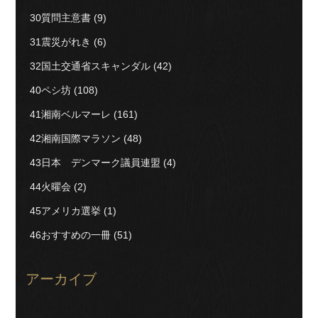
30質問主意書
(9)
31震災がれき
(6)
32国土交通省スキャンダル
(42)
40ペシ坊
(108)
41湘南ベルマーレ
(161)
42湘南国際マラソン
(48)
43日本 デンマーク議員連盟
(4)
44火曜会
(2)
45アメリカ選挙
(1)
46おすすめの一冊
(51)
アーカイブ