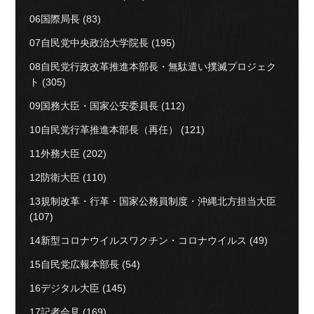
06国際局長
(83)
07自民党中央政治大学院長
(195)
08自民党行政改革推進本部長・無駄遣い撲滅プロジェク
ト
(305)
09国務大臣・国家公安委員長
(112)
10自民党行革推進本部長（再任）
(121)
11外務大臣
(202)
12防衛大臣
(110)
13規制改革・行革・国家公務員制度・沖縄北方担当大臣
(107)
14新型コロナウイルスワクチン・コロナウイルス
(49)
15自民党広報本部長
(54)
16デジタル大臣
(145)
17記者会見
(169)