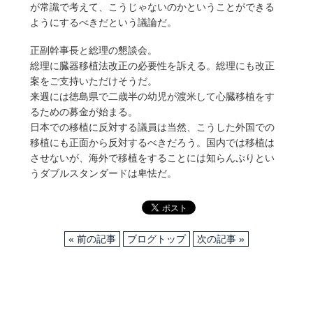
が常識で考えて、こうじゃないのかということができる
ようにするべきだという議論だ。
正副幹事長と総理の懇談会。
総理に臓器移植法改正の必要性を訴える。総理にも改正
案をご支持いただけそうだ。
来週には徳島県で二歳半の幼児が渡米して心臓移植をす
るための募金が始まる。
日本での移植に反対する議員は当然、こうした外国での
移植にも正面から反対するべきだろう。国内では移植は
させないが、海外で移植をすることには知らんぷりとい
うダブルスタンダードは卑怯だ。
« 前の記事
ブログトップ
次の記事 »