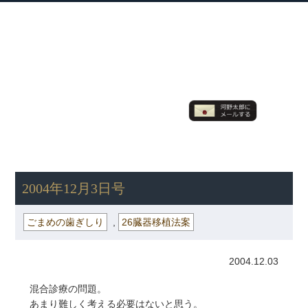
衆議院議員 河野太郎公式サイト
【Kono Taro Official Website】
ホーム
プロフィール
主な実績
Home
Profile
Track Record
ブログ
国政報告紙
Blog
Report
HOME
»
ごまめの歯ぎしり
» 2004年12月3日号
2004年12月3日号
ごまめの歯ぎしり
,
26臓器移植法案
2004.12.03
混合診療の問題。
あまり難しく考える必要はないと思う。