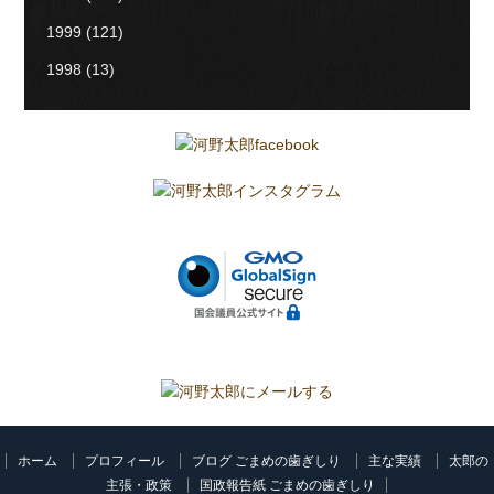
1999
(121)
1998
(13)
ホーム
プロフィール
ブログ ごまめの歯ぎしり
主な実績
太郎の
主張・政策
国政報告紙 ごまめの歯ぎしり