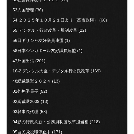
53入国管理
(36)
54 ２０２５年１０月２１日より（高市政権）
(66)
55 デジタル・行政改革・規制改革
(22)
56日ギリシャ友好議員連盟
(1)
58日本シンガポール友好議員連盟
(1)
47外国出張
(201)
16-2 デジタル大臣・デジタル行財政改革
(169)
48総裁選挙２０２４
(13)
01外務委員長
(52)
02総裁選2009
(13)
03幹事長代理
(58)
04影の行政刷新・公務員制度改革担当相
(218)
05自民党役職停止中
(171)