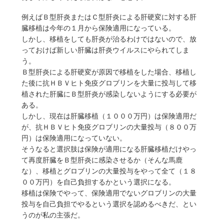
例えばＢ型肝炎またはＣ型肝炎による肝硬変に対する肝
臓移植は今年の１月から保険適用になっている。
しかし、移植をしても肝炎が治るわけではないので、放
っておけば新しい肝臓は肝炎ウイルスにやられてしま
う。
Ｂ型肝炎による肝硬変が原因で移植をした場合、移植し
た後に抗ＨＢＶヒト免疫グロブリンを大量に投与して移
植された肝臓にＢ型肝炎が感染しないようにする必要が
ある。
しかし、現在は肝臓移植（１０００万円）は保険適用だ
が、抗ＨＢＶヒト免疫グロブリンの大量投与（８００万
円）は保険適用になっていない。
そうなると選択肢は保険が適用になる肝臓移植だけやっ
て再度肝臓をＢ型肝炎に感染させるか（そんな馬鹿
な）、移植とグロブリンの大量投与をやって全て（１８
００万円）を自己負担するかという選択になる。
移植は保険でやって、保険適用でないグロブリンの大量
投与を自己負担でやるという選択を認めるべきだ、とい
うのが私の主張だ。