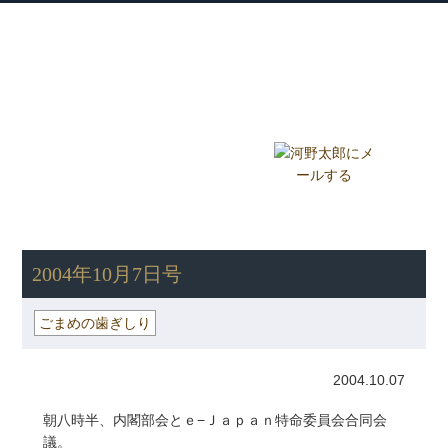
衆議院議員 河野太郎公式サイト
【Kono Taro Official Website】
ホーム
プロフィール
主な実績
Home
Profile
Track Record
ブログ
国政報告紙
Blog
Report
HOME
»
ごまめの歯ぎしり
» 2004年10月7日号
2004年10月7日号
ごまめの歯ぎしり
2004.10.07
朝八時半、内閣部会とｅ−Ｊａｐａｎ特命委員会合同会
議。