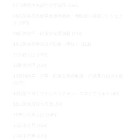
07自民党中央政治大学院長
(195)
08自民党行政改革推進本部長・無駄遣い撲滅プロジェク
ト
(305)
09国務大臣・国家公安委員長
(112)
10自民党行革推進本部長（再任）
(121)
11外務大臣
(202)
12防衛大臣
(110)
13規制改革・行革・国家公務員制度・沖縄北方担当大臣
(107)
14新型コロナウイルスワクチン・コロナウイルス
(49)
15自民党広報本部長
(54)
16デジタル大臣
(145)
17記者会見
(169)
20宮中行事
(100)