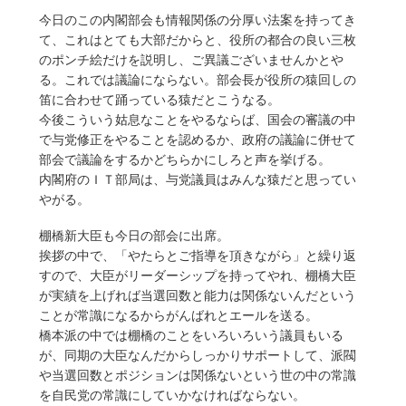
今日のこの内閣部会も情報関係の分厚い法案を持ってき
て、これはとても大部だからと、役所の都合の良い三枚
のポンチ絵だけを説明し、ご異議ございませんかとや
る。これでは議論にならない。部会長が役所の猿回しの
笛に合わせて踊っている猿だとこうなる。
今後こういう姑息なことをやるならば、国会の審議の中
で与党修正をやることを認めるか、政府の議論に併せて
部会で議論をするかどちらかにしろと声を挙げる。
内閣府のＩＴ部局は、与党議員はみんな猿だと思ってい
やがる。
棚橋新大臣も今日の部会に出席。
挨拶の中で、「やたらとご指導を頂きながら」と繰り返
すので、大臣がリーダーシップを持ってやれ、棚橋大臣
が実績を上げれば当選回数と能力は関係ないんだという
ことが常識になるからがんばれとエールを送る。
橋本派の中では棚橋のことをいろいろいう議員もいる
が、同期の大臣なんだからしっかりサポートして、派閥
や当選回数とポジションは関係ないという世の中の常識
を自民党の常識にしていかなければならない。