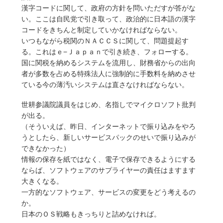
漢字コードに関して、政府の方針を問いただすが答がな
い。ここは自民党で引き取って、政治的に日本語の漢字
コードをきちんと制定していかなければならない。
いつもながら税関のＮＡＣＣＳに関して、問題提起す
る。これはｅ−Ｊａｐａｎで引き続き、フォローする。
国に関税を納めるシステムを流用し、財務省からの出向
者が多数を占める特殊法人に強制的に手数料を納めさせ
ている今の薄汚いシステムは直さなければならない。
世耕参議院議員をはじめ、名指しでマイクロソフト批判
が出る。
（そういえば、昨日、インターネットで振り込みをやろ
うとしたら、新しいサービスパックのせいで振り込みが
できなかった）
情報の保存を紙ではなく、電子で保存できるようにする
ならば、ソフトウェアのサプライヤーの責任はますます
大きくなる。
一方的なソフトウェア、サービスの変更をどう考えるの
か。
日本のＯＳ戦略もきっちりと詰めなければ。