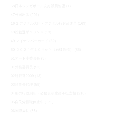
58日本シンガポール友好議員連盟
(1)
47外国出張
(201)
16-2 デジタル大臣・デジタル行財政改革
(169)
48総裁選挙２０２４
(13)
49 マイナンバーカード
(32)
50 ２０２４年１０月から（石破政権）
(85)
51アート小委員長
(3)
01外務委員長
(52)
02総裁選2009
(13)
03幹事長代理
(58)
04影の行政刷新・公務員制度改革担当相
(218)
05自民党役職停止中
(171)
06国際局長
(83)