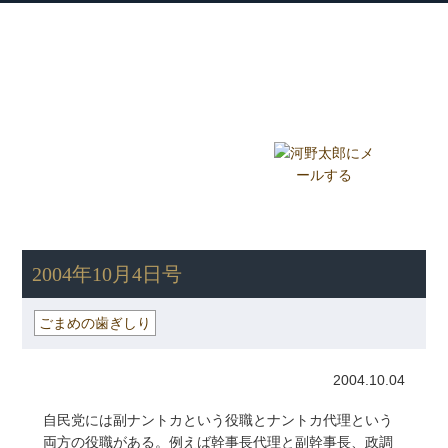
衆議院議員 河野太郎公式サイト
【Kono Taro Official Website】
ホーム
プロフィール
主な実績
Home
Profile
Track Record
ブログ
国政報告紙
Blog
Report
HOME
»
ごまめの歯ぎしり
» 2004年10月4日号
2004年10月4日号
ごまめの歯ぎしり
2004.10.04
自民党には副ナントカという役職とナントカ代理という
両方の役職がある。例えば幹事長代理と副幹事長、政調