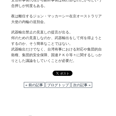
安倍幹事長代理から副幹事長は執行部なのだからという
念押しが何度もある。
夜は離任するジョン・マッカーシー在京オーストラリア
大使の内輪の送別会。
武器輸出禁止の見直しの提言が出る。
何のための見直しなのか、武器輸出をして何を得ようと
するのか、そう簡単なことではない。
武器輸出だけでなく、台湾有事における対応や集団的自
衛権、集団的安全保障、国連ＰＫＯ等々に関するしっか
りとした議論をしていくことが必要だ。
« 前の記事
ブログトップ
次の記事 »