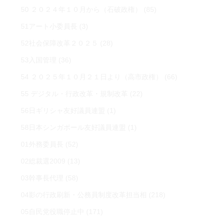
50 ２０２４年１０月から（石破政権）
(85)
51アート小委員長
(3)
52社会保障改革２０２５
(28)
53入国管理
(36)
54 ２０２５年１０月２１日より（高市政権）
(66)
55 デジタル・行政改革・規制改革
(22)
56日ギリシャ友好議員連盟
(1)
58日本シンガポール友好議員連盟
(1)
01外務委員長
(52)
02総裁選2009
(13)
03幹事長代理
(58)
04影の行政刷新・公務員制度改革担当相
(218)
05自民党役職停止中
(171)