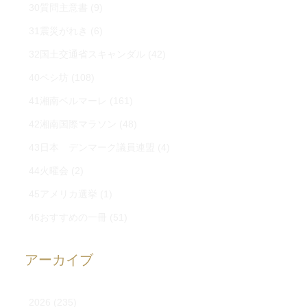
30質問主意書
(9)
31震災がれき
(6)
32国土交通省スキャンダル
(42)
40ペシ坊
(108)
41湘南ベルマーレ
(161)
42湘南国際マラソン
(48)
43日本 デンマーク議員連盟
(4)
44火曜会
(2)
45アメリカ選挙
(1)
46おすすめの一冊
(51)
アーカイブ
2026
(235)