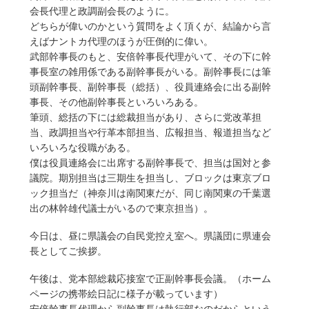
会長代理と政調副会長のように。
どちらが偉いのかという質問をよく頂くが、結論から言
えばナントカ代理のほうが圧倒的に偉い。
武部幹事長のもと、安倍幹事長代理がいて、その下に幹
事長室の雑用係である副幹事長がいる。副幹事長には筆
頭副幹事長、副幹事長（総括）、役員連絡会に出る副幹
事長、その他副幹事長といろいろある。
筆頭、総括の下には総裁担当があり、さらに党改革担
当、政調担当や行革本部担当、広報担当、報道担当など
いろいろな役職がある。
僕は役員連絡会に出席する副幹事長で、担当は国対と参
議院。期別担当は三期生を担当し、ブロックは東京ブロ
ック担当だ（神奈川は南関東だが、同じ南関東の千葉選
出の林幹雄代議士がいるので東京担当）。
今日は、昼に県議会の自民党控え室へ。県議団に県連会
長としてご挨拶。
午後は、党本部総裁応接室で正副幹事長会議。（ホーム
ページの携帯絵日記に様子が載っています）