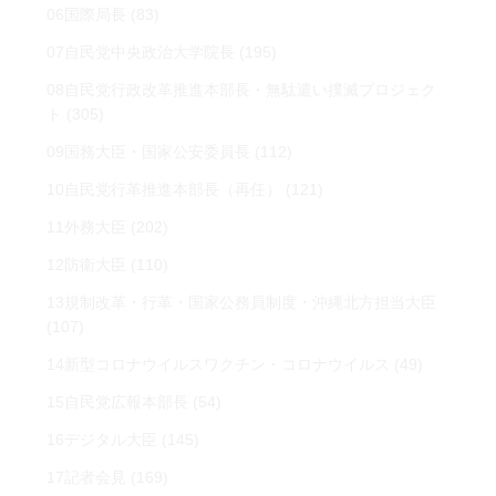
06国際局長
(83)
07自民党中央政治大学院長
(195)
08自民党行政改革推進本部長・無駄遣い撲滅プロジェク
ト
(305)
09国務大臣・国家公安委員長
(112)
10自民党行革推進本部長（再任）
(121)
11外務大臣
(202)
12防衛大臣
(110)
13規制改革・行革・国家公務員制度・沖縄北方担当大臣
(107)
14新型コロナウイルスワクチン・コロナウイルス
(49)
15自民党広報本部長
(54)
16デジタル大臣
(145)
17記者会見
(169)