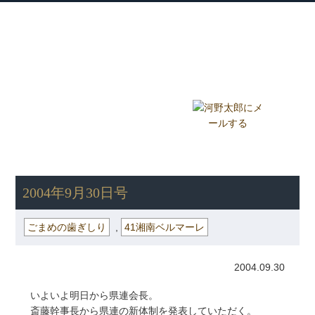
衆議院議員 河野太郎公式サイト
【Kono Taro Official Website】
ホーム
プロフィール
主な実績
Home
Profile
Track Record
ブログ
国政報告紙
Blog
Report
HOME
»
ごまめの歯ぎしり
» 2004年9月30日号
2004年9月30日号
ごまめの歯ぎしり
,
41湘南ベルマーレ
2004.09.30
いよいよ明日から県連会長。
斎藤幹事長から県連の新体制を発表していただく。