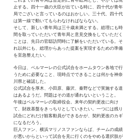
これまでの青年局は暫定的に青年総局とし、やがては廃
止する。四十一歳の大臣が出ている時に、四十代が青年
局でございと言っているのはおかしい。三十代、四十代
は第一線で動いてもらわなければならない。
そして、新しい青年局は三十歳未満とする。総理にも時
間を取っていただいて青年局と意見交換をしていただく
ことは、先日の官邸訪問時に了解をいただいている。そ
れ以外にも、総理からあった提案を実現するための準備
を至急整えたい。
今日は、ベルマーレの公式試合をホームタウン各地で行
うために必要なこと、現時点でできることは何かを神奈
川県と確認した。
公式試合を厚木、小田原、藤沢、秦野などで実施する道
はあるようだ。問題はその道が通れないということ。
午後はベルマーレの取締役会。来年の契約更改に向け
て、財政基盤をきっちりとしていきたい。一つには残り
試合にどれだけ観客動員ができるかが、契約更改のカギ
になるだろう。
巨人ファン、横浜マリノスファンならば、チームの成績
が悪いからといって試合を見に行くのをやめる選択肢が