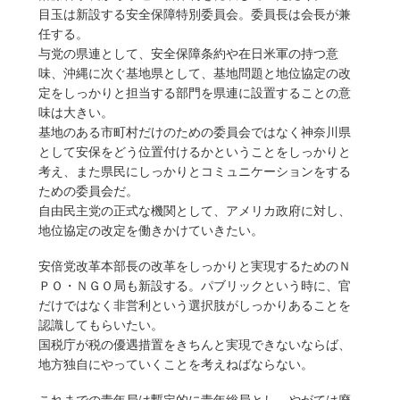
目玉は新設する安全保障特別委員会。委員長は会長が兼
任する。
与党の県連として、安全保障条約や在日米軍の持つ意
味、沖縄に次ぐ基地県として、基地問題と地位協定の改
定をしっかりと担当する部門を県連に設置することの意
味は大きい。
基地のある市町村だけのための委員会ではなく神奈川県
として安保をどう位置付けるかということをしっかりと
考え、また県民にしっかりとコミュニケーションをする
ための委員会だ。
自由民主党の正式な機関として、アメリカ政府に対し、
地位協定の改定を働きかけていきたい。
安倍党改革本部長の改革をしっかりと実現するためのＮ
ＰＯ・ＮＧＯ局も新設する。パブリックという時に、官
だけではなく非営利という選択肢がしっかりあることを
認識してもらいたい。
国税庁が税の優遇措置をきちんと実現できないならば、
地方独自にやっていくことを考えねばならない。