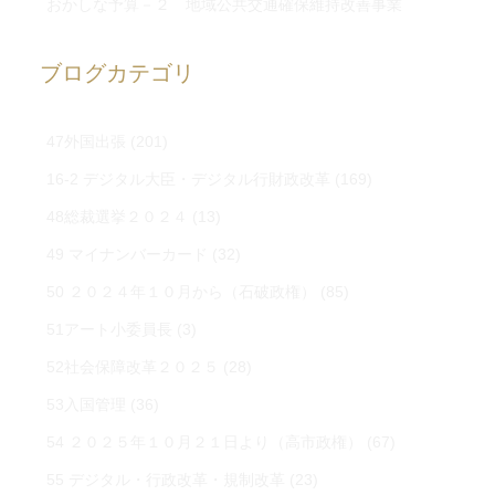
おかしな予算－２ 地域公共交通確保維持改善事業
ブログカテゴリ
47外国出張
(201)
16-2 デジタル大臣・デジタル行財政改革
(169)
48総裁選挙２０２４
(13)
49 マイナンバーカード
(32)
50 ２０２４年１０月から（石破政権）
(85)
51アート小委員長
(3)
52社会保障改革２０２５
(28)
53入国管理
(36)
54 ２０２５年１０月２１日より（高市政権）
(67)
55 デジタル・行政改革・規制改革
(23)