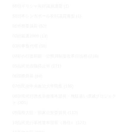
56日ギリシャ友好議員連盟
(1)
58日本シンガポール友好議員連盟
(1)
01外務委員長
(52)
02総裁選2009
(13)
03幹事長代理
(58)
04影の行政刷新・公務員制度改革担当相
(218)
05自民党役職停止中
(171)
06国際局長
(84)
07自民党中央政治大学院長
(195)
08自民党行政改革推進本部長・無駄遣い撲滅プロジェク
ト
(305)
09国務大臣・国家公安委員長
(112)
10自民党行革推進本部長（再任）
(121)