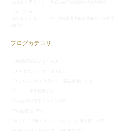
おかしな予算－２ 地域公共交通確保維持改善事業
2026.07.30
おかしな予算－１ 早期再就職者支援事業基金（追加支
給分）
ブログカテゴリ
48総裁選挙２０２４
(13)
49 マイナンバーカード
(32)
50 ２０２４年１０月から（石破政権）
(85)
51アート小委員長
(3)
52社会保障改革２０２５
(28)
53入国管理
(36)
54 ２０２５年１０月２１日より（高市政権）
(66)
55 デジタル・行政改革・規制改革
(22)