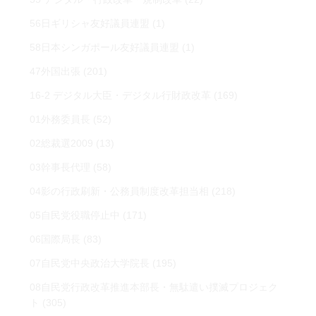
56日ギリシャ友好議員連盟
(1)
58日本シンガポール友好議員連盟
(1)
47外国出張
(201)
16-2 デジタル大臣・デジタル行財政改革
(169)
01外務委員長
(52)
02総裁選2009
(13)
03幹事長代理
(58)
04影の行政刷新・公務員制度改革担当相
(218)
05自民党役職停止中
(171)
06国際局長
(83)
07自民党中央政治大学院長
(195)
08自民党行政改革推進本部長・無駄遣い撲滅プロジェク
ト
(305)