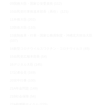
09国務大臣・国家公安委員長
(112)
10自民党行革推進本部長（再任）
(121)
11外務大臣
(202)
12防衛大臣
(110)
13規制改革・行革・国家公務員制度・沖縄北方担当大臣
(107)
14新型コロナウイルスワクチン・コロナウイルス
(49)
15自民党広報本部長
(54)
16デジタル大臣
(145)
17記者会見
(169)
20宮中行事
(100)
21A年金問題
(149)
21B社会保障
(56)
22A核燃料サイクル
(225)