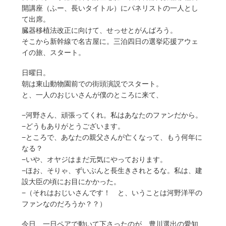
開講座（ふー、長いタイトル）にパネリストの一人とし
て出席。
臓器移植法改正に向けて、せっせとがんばろう。
そこから新幹線で名古屋に。三泊四日の選挙応援アウェ
イの旅、スタート。
日曜日。
朝は東山動物園前での街頭演説でスタート。
と、一人のおじいさんが僕のところに来て、
−河野さん、頑張ってくれ。私はあなたのファンだから。
−どうもありがとうございます。
−ところで、あなたの親父さんが亡くなって、もう何年に
なる？
−いや、オヤジはまだ元気にやっております。
−ほお、そりゃ、ずいぶんと長生きされとるな。私は、建
設大臣の頃にお目にかかった。
−（それはおじいさんです！ と、いうことは河野洋平の
ファンなのだろうか？？）
今日、一日ペアで動いて下さったのが、豊川選出の愛知