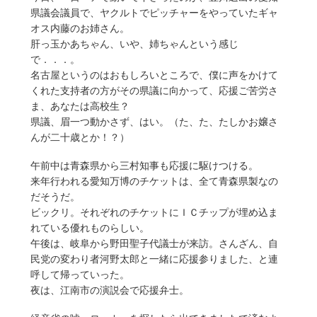
県議会議員で、ヤクルトでピッチャーをやっていたギャ
オス内藤のお姉さん。
肝っ玉かあちゃん、いや、姉ちゃんという感じ
で．．．。
名古屋というのはおもしろいところで、僕に声をかけて
くれた支持者の方がその県議に向かって、応援ご苦労さ
ま、あなたは高校生？
県議、眉一つ動かさず、はい。（た、た、たしかお嬢さ
んが二十歳とか！？）
午前中は青森県から三村知事も応援に駆けつける。
来年行われる愛知万博のチケットは、全て青森県製なの
だそうだ。
ビックリ。それぞれのチケットにＩＣチップが埋め込ま
れている優れものらしい。
午後は、岐阜から野田聖子代議士が来訪。さんざん、自
民党の変わり者河野太郎と一緒に応援参りました、と連
呼して帰っていった。
夜は、江南市の演説会で応援弁士。