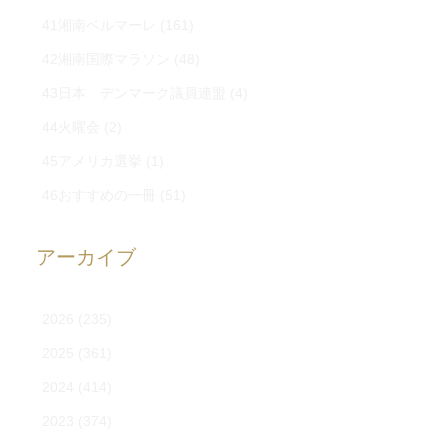
41湘南ベルマーレ
(161)
42湘南国際マラソン
(48)
43日本 デンマーク議員連盟
(4)
44火曜会
(2)
45アメリカ選挙
(1)
46おすすめの一冊
(51)
アーカイブ
2026
(235)
2025
(361)
2024
(414)
2023
(374)