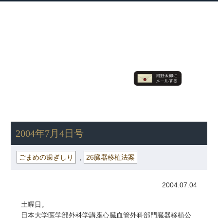
衆議院議員 河野太郎公式サイト
【Kono Taro Official Website】
ホーム
プロフィール
主な実績
Home
Profile
Track Record
ブログ
国政報告紙
Blog
Report
HOME
»
ごまめの歯ぎしり
» 2004年7月4日号
2004年7月4日号
ごまめの歯ぎしり
,
26臓器移植法案
2004.07.04
土曜日。
日本大学医学部外科学講座心臓血管外科部門臓器移植公