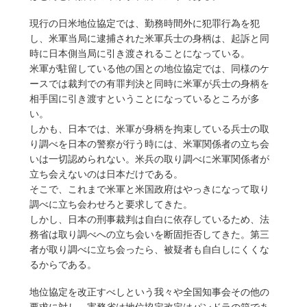
現行の日米地位協定では、勤務時間外に犯罪行為を犯
し、米軍当局に逮捕された米軍兵士の身柄は、起訴と同
時に日本側当局に引き渡されることになっている。
米軍が駐留している他の国との地位協定では、同様のケ
ースでは裁判での有罪判決と同時に米軍が兵士の身柄を
相手国に引き渡すということになっているところが多
い。
しかも、日本では、米軍が身柄を拘束している兵士の取
り調べを日本の警察が行う時には、米軍関係者の立ち会
いは一切認められない。米兵の取り調べに米軍関係者が
立ち会えないのは日本だけである。
そこで、これまで米軍と米国政府はやっきになって取り
調べに立ち会わせろと要求してきた。
しかし、日本の刑事裁判は自白に依存しているため、法
務省は取り調べへの立ち会いを断固拒否してきた。第三
者が取り調べに立ち会ったら、被疑者も自白しにくくな
るからである。
地位協定を改正すべしという我々や全国知事会その他の