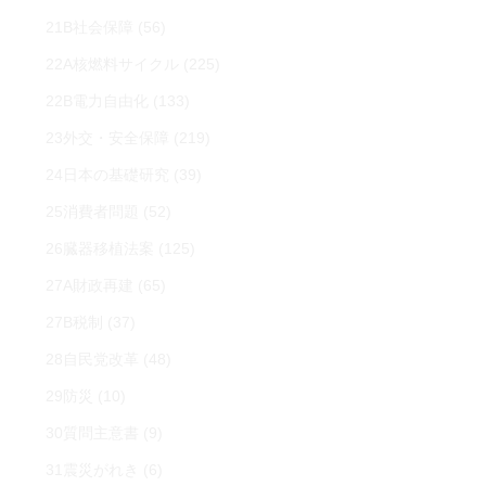
21B社会保障
(56)
22A核燃料サイクル
(225)
22B電力自由化
(133)
23外交・安全保障
(219)
24日本の基礎研究
(39)
25消費者問題
(52)
26臓器移植法案
(125)
27A財政再建
(65)
27B税制
(37)
28自民党改革
(48)
29防災
(10)
30質問主意書
(9)
31震災がれき
(6)