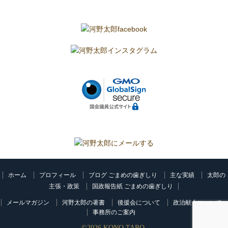
ホーム
プロフィール
ブログ ごまめの歯ぎしり
主な実績
太郎の
主張・政策
国政報告紙 ごまめの歯ぎしり
メールマガジン
河野太郎の著書
後援会について
政治献金について
事務所のご案内
©
2026
KONO TARO.