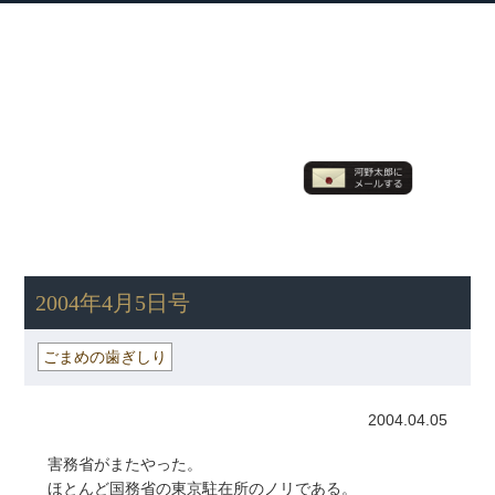
衆議院議員 河野太郎公式サイト
【Kono Taro Official Website】
ホーム
プロフィール
主な実績
Home
Profile
Track Record
ブログ
国政報告紙
Blog
Report
HOME
»
ごまめの歯ぎしり
» 2004年4月5日号
2004年4月5日号
ごまめの歯ぎしり
2004.04.05
害務省がまたやった。
ほとんど国務省の東京駐在所のノリである。