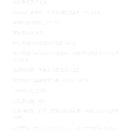
03幹事長代理
(58)
04影の行政刷新・公務員制度改革担当相
(218)
05自民党役職停止中
(171)
06国際局長
(83)
07自民党中央政治大学院長
(195)
08自民党行政改革推進本部長・無駄遣い撲滅プロジェク
ト
(305)
09国務大臣・国家公安委員長
(112)
10自民党行革推進本部長（再任）
(121)
11外務大臣
(202)
12防衛大臣
(110)
13規制改革・行革・国家公務員制度・沖縄北方担当大臣
(107)
14新型コロナウイルスワクチン・コロナウイルス
(49)