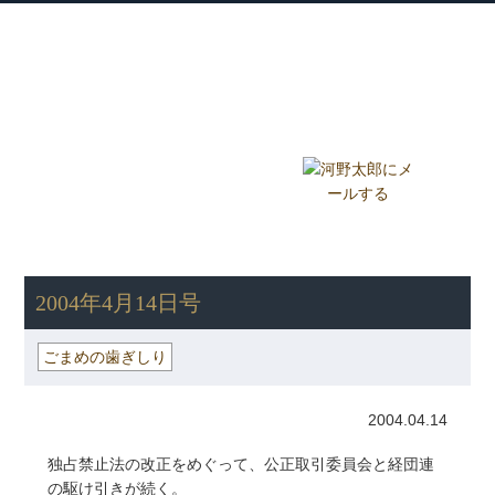
衆議院議員 河野太郎公式サイト
【Kono Taro Official Website】
ホーム
プロフィール
主な実績
Home
Profile
Track Record
ブログ
国政報告紙
Blog
Report
HOME
»
ごまめの歯ぎしり
» 2004年4月14日号
2004年4月14日号
ごまめの歯ぎしり
2004.04.14
独占禁止法の改正をめぐって、公正取引委員会と経団連
の駆け引きが続く。