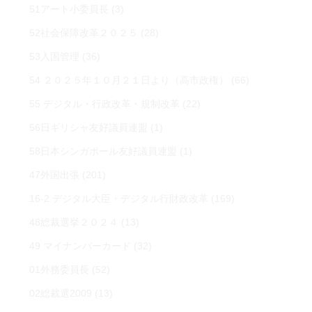
51アート小委員長
(3)
52社会保障改革２０２５
(28)
53入国管理
(36)
54 ２０２５年１０月２１日より（高市政権）
(66)
55 デジタル・行政改革・規制改革
(22)
56日ギリシャ友好議員連盟
(1)
58日本シンガポール友好議員連盟
(1)
47外国出張
(201)
16-2 デジタル大臣・デジタル行財政改革
(169)
48総裁選挙２０２４
(13)
49 マイナンバーカード
(32)
01外務委員長
(52)
02総裁選2009
(13)