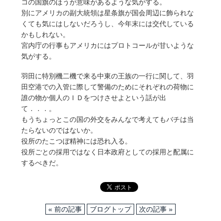
コの国旗のほうが意味があるような気がする。
別にアメリカの副大統領は星条旗が国会周辺に飾られな
くても気にはしないだろうし、今年末には交代している
かもしれない。
宮内庁の行事もアメリカにはプロトコールが甘いような
気がする。
羽田に特別機二機で来る中東の王族の一行に関して、羽
田空港での入管に際して警備のためにそれぞれの荷物に
誰の物か個人のＩＤをつけさせよという話が出
て．．．。
もうちょっとこの国の外交をみんなで考えてもバチは当
たらないのではないか。
役所のたこつぼ精神には恐れ入る。
役所ごとの採用ではなく日本政府としての採用と配属に
するべきだ。
« 前の記事
ブログトップ
次の記事 »