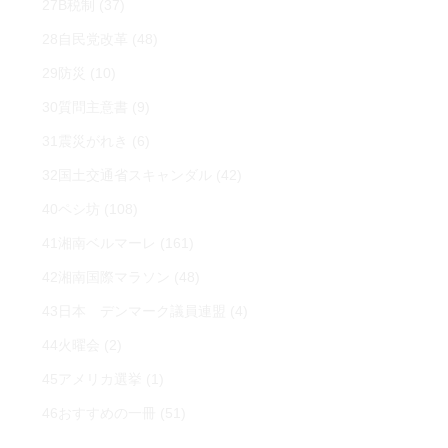
27B税制
(37)
28自民党改革
(48)
29防災
(10)
30質問主意書
(9)
31震災がれき
(6)
32国土交通省スキャンダル
(42)
40ペシ坊
(108)
41湘南ベルマーレ
(161)
42湘南国際マラソン
(48)
43日本 デンマーク議員連盟
(4)
44火曜会
(2)
45アメリカ選挙
(1)
46おすすめの一冊
(51)