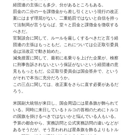
経団連の主張にも多少、分があるところもある。
罰金の二分の一を課徴金から差し引くという現行の改正
案にはまず理屈がない。二重処罰ではないと自信を持っ
て法制局が言うならば、堂々と罰金と課徴金を徴収する
べきだ。
官製談合に関して、ルールを厳しくするべきだと言う経
団連の主張はもっともだ。これについては公正取引委員
会は法改正で動き始めた。
減免措置に関して、最初に名乗りを上げた企業が、検察
に刑事告訴されないという保証がないという経団連の意
見ももっともだ。公正取引委員会は国会答弁で、という
がそれで本当に充分だろうか。
この三点に関しては、改正案をさらに直す必要があるだ
ろう。
米国副大統領が来日し、国会周辺には星条旗が飾られて
いる。同時に来日しているトルコの首相のためにトルコ
の国旗を掛けるべきではないかと悩んでいる人もいる。
予算の都合やら、実務訪問と公式実務訪問の違いなどが
あるそうだが、そう言われれば星条旗を飾るよりもトル