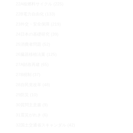
22A核燃料サイクル
(225)
22B電力自由化
(133)
23外交・安全保障
(219)
24日本の基礎研究
(39)
25消費者問題
(52)
26臓器移植法案
(125)
27A財政再建
(65)
27B税制
(37)
28自民党改革
(48)
29防災
(10)
30質問主意書
(9)
31震災がれき
(6)
32国土交通省スキャンダル
(42)