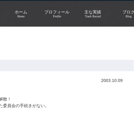
ホーム
プロフィール
主な実績
ブロ
Home
Profile
Track Record
Blog
9日号
2003.10.09
解散！
た委員会の手続きがない。