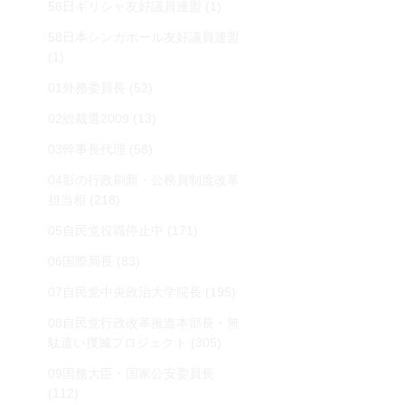
56日ギリシャ友好議員連盟
(1)
58日本シンガポール友好議員連盟
(1)
01外務委員長
(52)
02総裁選2009
(13)
03幹事長代理
(58)
04影の行政刷新・公務員制度改革
担当相
(218)
05自民党役職停止中
(171)
06国際局長
(83)
07自民党中央政治大学院長
(195)
08自民党行政改革推進本部長・無
駄遣い撲滅プロジェクト
(305)
09国務大臣・国家公安委員長
(112)