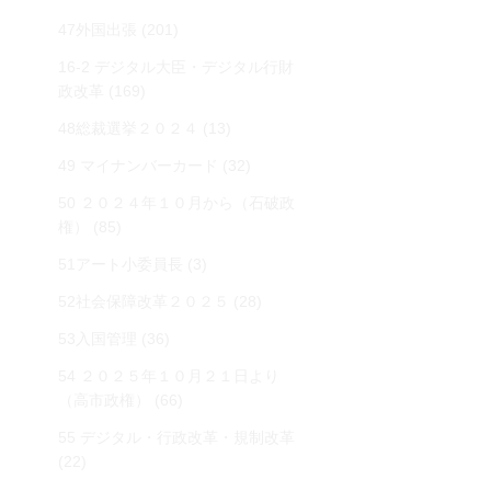
47外国出張
(201)
16-2 デジタル大臣・デジタル行財
政改革
(169)
48総裁選挙２０２４
(13)
49 マイナンバーカード
(32)
50 ２０２４年１０月から（石破政
権）
(85)
51アート小委員長
(3)
52社会保障改革２０２５
(28)
53入国管理
(36)
54 ２０２５年１０月２１日より
（高市政権）
(66)
55 デジタル・行政改革・規制改革
(22)