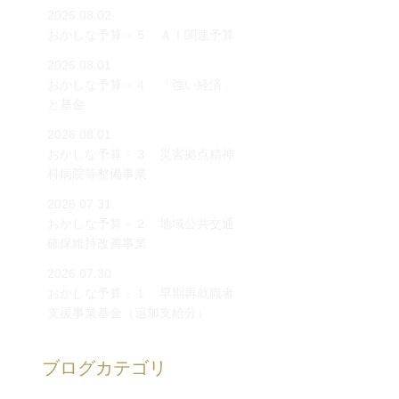
2026.08.02
おかしな予算－５ ＡＩ関連予算
2026.08.01
おかしな予算－４ 「強い経済」
と基金
2026.08.01
おかしな予算－３ 災害拠点精神
科病院等整備事業
2026.07.31
おかしな予算－２ 地域公共交通
確保維持改善事業
2026.07.30
おかしな予算－１ 早期再就職者
支援事業基金（追加支給分）
ブログカテゴリ