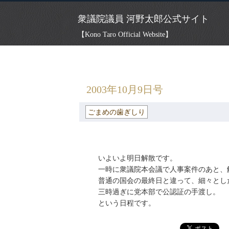
衆議院議員 河野太郎公式サイト
【Kono Taro Official Website】
HOME
»
ごまめの歯ぎしり
» 2003年10月
2003年10月9日号
ごまめの歯ぎしり
いよいよ明日解散です。
一時に衆議院本会議で人事案件のあと、
普通の国会の最終日と違って、細々とし
三時過ぎに党本部で公認証の手渡し。
という日程です。